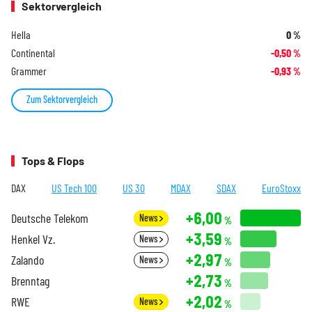
Sektorvergleich
Hella
0
%
Continental
-0,50
%
Grammer
-0,93
%
Zum Sektorvergleich
Tops & Flops
DAX
US Tech 100
US 30
MDAX
SDAX
EuroStoxx
+6,00
Deutsche Telekom
News
%
+3,59
Henkel Vz.
News
%
+2,97
Zalando
News
%
+2,73
Brenntag
%
+2,02
RWE
News
%