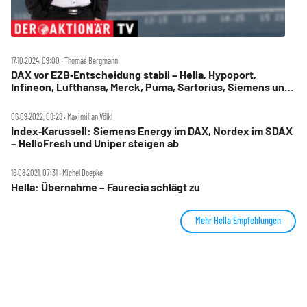
17.10.2024, 09:00 ‧ Thomas Bergmann
DAX vor EZB‑Entscheidung stabil – Hella, Hypoport,
Infineon, Lufthansa, Merck, Puma, Sartorius, Siemens und
Vonovia im Check
06.09.2022, 08:28 ‧ Maximilian Völkl
Index‑Karussell: Siemens Energy im DAX, Nordex im SDAX
– HelloFresh und Uniper steigen ab
16.08.2021, 07:31 ‧ Michel Doepke
Hella: Übernahme – Faurecia schlägt zu
Mehr Hella Empfehlungen