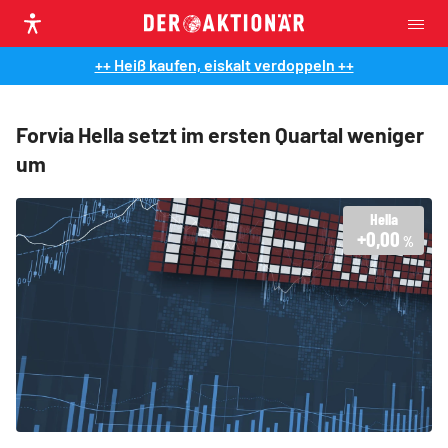
++ Heiß kaufen, eiskalt verdoppeln ++
Forvia Hella setzt im ersten Quartal weniger
um
Hella
+0,00
%