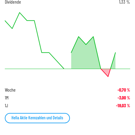
Dividende
1,33 %
Woche
-0,70
%
1M
-3,00
%
1J
-18,03
%
Hella Aktie Kennzahlen und Details