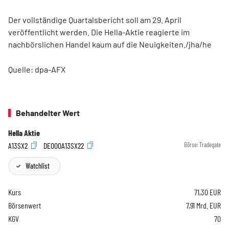
Der vollständige Quartalsbericht soll am 29. April
veröffentlicht werden. Die Hella-Aktie reagierte im
nachbörslichen Handel kaum auf die Neuigkeiten./jha/he
Quelle: dpa-AFX
Behandelter Wert
Hella Aktie
A13SX2
DE000A13SX22
Börse:
Tradegate
Watchlist
Kurs
71,30
EUR
Börsenwert
7,91 Mrd. EUR
KGV
70