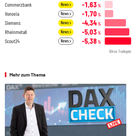
-1,63
Commerzbank
News
%
-1,70
Vonovia
News
%
-4,34
Siemens
News
%
-5,03
Rheinmetall
News
%
-5,38
Scout24
News
%
Börse: Tradegate
Mehr zum Thema