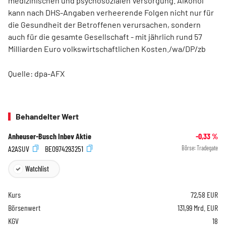
medizinischen und psychosozialen Versorgung. Alkohol
kann nach DHS-Angaben verheerende Folgen nicht nur für
die Gesundheit der Betroffenen verursachen, sondern
auch für die gesamte Gesellschaft - mit jährlich rund 57
Milliarden Euro volkswirtschaftlichen Kosten./wa/DP/zb
Quelle: dpa-AFX
Behandelter Wert
Anheuser-Busch Inbev Aktie
-0,33
%
A2ASUV
BE0974293251
Börse:
Tradegate
Watchlist
Kurs
72,58
EUR
Börsenwert
131,99 Mrd. EUR
KGV
18