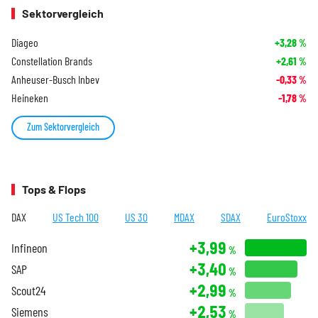
Sektorvergleich
Diageo
+3,28
%
Constellation Brands
+2,61
%
Anheuser-Busch Inbev
-0,33
%
Heineken
-1,78
%
Zum Sektorvergleich
Tops & Flops
DAX
US Tech 100
US 30
MDAX
SDAX
EuroStoxx
+3,99
Infineon
%
+3,40
SAP
%
+2,99
Scout24
%
+2,53
Siemens
%