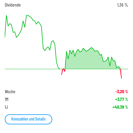
Dividende
1,36 %
Woche
-3,20
%
1M
+3,77
%
1J
+40,39
%
Kennzahlen und Details