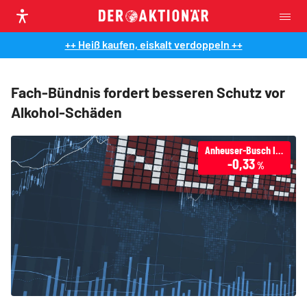
++ Heiß kaufen, eiskalt verdoppeln ++
Fach-Bündnis fordert besseren Schutz vor
Alkohol-Schäden
Anheuser-Busch Inbev
-0,33
%