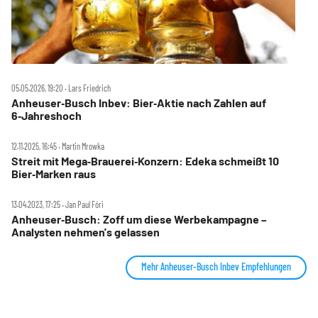
05.05.2026, 19:20 ‧ Lars Friedrich
Anheuser‑Busch Inbev: Bier‑Aktie nach Zahlen auf
6‑Jahreshoch
12.11.2025, 16:45 ‧ Martin Mrowka
Streit mit Mega‑Brauerei‑Konzern: Edeka schmeißt 10
Bier‑Marken raus
13.04.2023, 17:25 ‧ Jan Paul Fóri
Anheuser‑Busch: Zoff um diese Werbekampagne –
Analysten nehmen's gelassen
Mehr Anheuser-Busch Inbev Empfehlungen