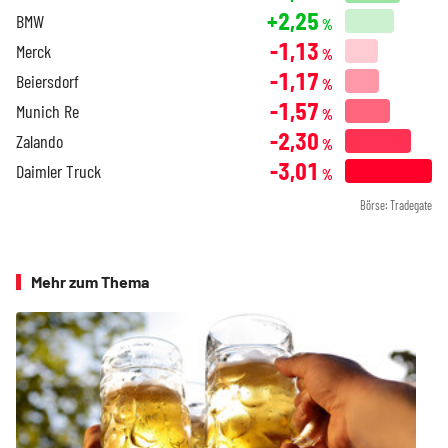
+2,25
BMW
%
-1,13
Merck
%
-1,17
Beiersdorf
%
-1,57
Munich Re
%
-2,30
Zalando
%
-3,01
Daimler Truck
%
Börse: Tradegate
Mehr zum Thema