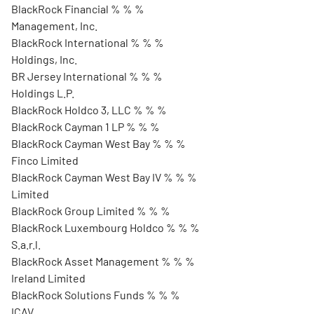
BlackRock Financial % % %
Management, Inc.
BlackRock International % % %
Holdings, Inc.
BR Jersey International % % %
Holdings L.P.
BlackRock Holdco 3, LLC % % %
BlackRock Cayman 1 LP % % %
BlackRock Cayman West Bay % % %
Finco Limited
BlackRock Cayman West Bay IV % % %
Limited
BlackRock Group Limited % % %
BlackRock Luxembourg Holdco % % %
S.a.r.l.
BlackRock Asset Management % % %
Ireland Limited
BlackRock Solutions Funds % % %
ICAV