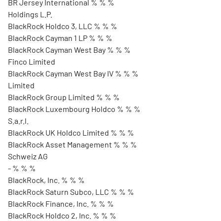
BR Jersey International % % %
Holdings L.P.
BlackRock Holdco 3, LLC % % %
BlackRock Cayman 1 LP % % %
BlackRock Cayman West Bay % % %
Finco Limited
BlackRock Cayman West Bay IV % % %
Limited
BlackRock Group Limited % % %
BlackRock Luxembourg Holdco % % %
S.a.r.l.
BlackRock UK Holdco Limited % % %
BlackRock Asset Management % % %
Schweiz AG
- % % %
BlackRock, Inc. % % %
BlackRock Saturn Subco, LLC % % %
BlackRock Finance, Inc. % % %
BlackRock Holdco 2, Inc. % % %