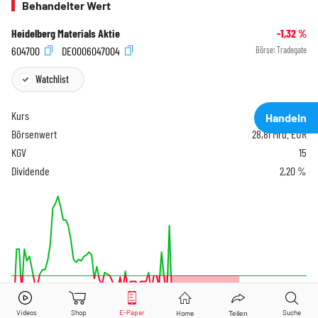
Behandelter Wert
Heidelberg Materials Aktie
-1,32
%
604700
DE0006047004
Börse:
Tradegate
Watchlist
Kurs
160,70
EUR
Handeln
Börsenwert
28,81 Mrd. EUR
KGV
15
Dividende
2,20 %
Heidelberg Materials
Aktie jetzt handeln?