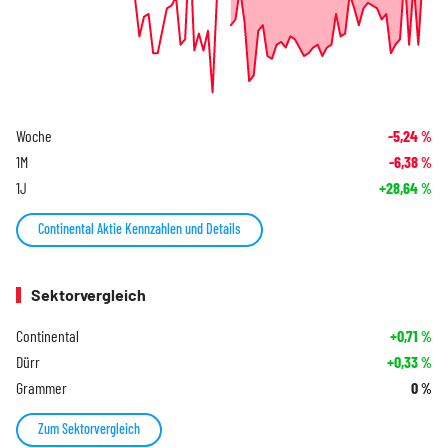
Woche
-5,24
%
1M
-6,38
%
1J
+28,64
%
Continental Aktie Kennzahlen und Details
Sektorvergleich
Continental
+0,71
%
Dürr
+0,33
%
Grammer
0
%
Zum Sektorvergleich