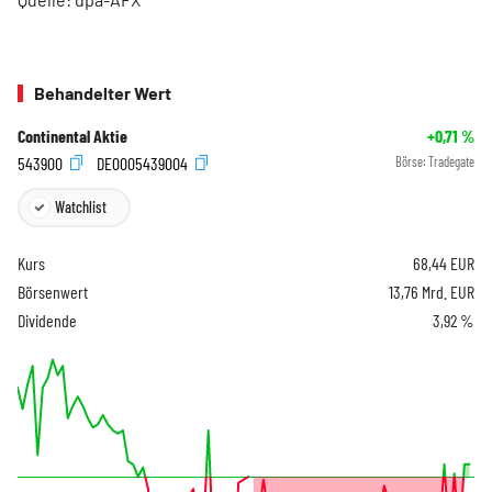
Behandelter Wert
Continental Aktie
+0,71
%
543900
DE0005439004
Börse:
Tradegate
Watchlist
Kurs
68,44
EUR
Börsenwert
13,76 Mrd. EUR
Dividende
3,92 %