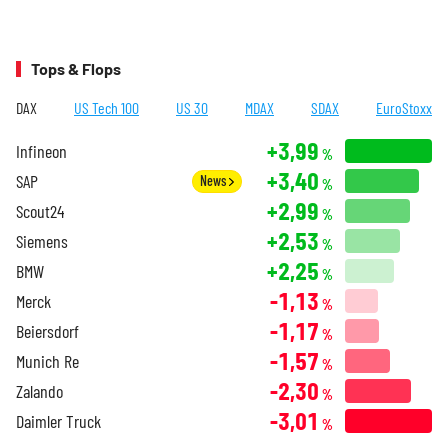
Tops & Flops
DAX
US Tech 100
US 30
MDAX
SDAX
EuroStoxx
+3,99
Infineon
%
+3,40
SAP
News
%
+2,99
Scout24
%
+2,53
Siemens
%
+2,25
BMW
%
-1,13
Merck
%
-1,17
Beiersdorf
%
-1,57
Munich Re
%
-2,30
Zalando
%
-3,01
Daimler Truck
%