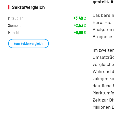
gestellt. 
Sektorvergleich
Das berein
Mitsubishi
+3,49
%
Euro. Hier
Siemens
+2,53
%
Analysten
Hitachi
+0,99
%
Prognose.
Zum Sektorvergleich
Im zweite
Umsatzrück
vergleichb
Während d
zulegen k
deutliche 
Marktumfel
Zeit zur D
Millionen 