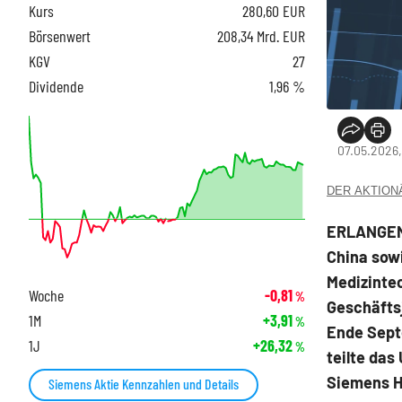
Kurs
280,60
EUR
Börsenwert
208,34 Mrd. EUR
KGV
27
Dividende
1,96 %
07.05.2026,
DER AKTIONÄR
ERLANGEN 
China sowi
Medizinte
Woche
-0,81
%
Geschäftsj
1M
+3,91
%
Ende Septe
1J
+26,32
%
teilte das
Siemens He
Siemens Aktie Kennzahlen und Details