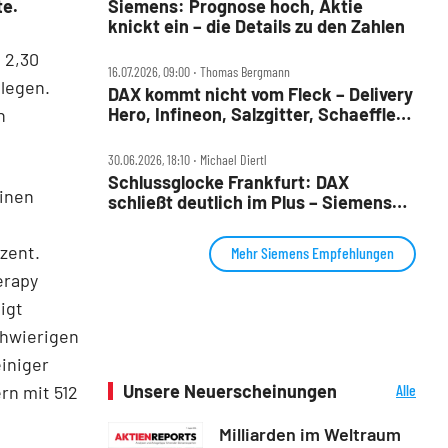
te.
Siemens: Prognose hoch, Aktie
knickt ein – die Details zu den Zahlen
 2,30
16.07.2026, 09:00 ‧ Thomas Bergmann
elegen.
DAX kommt nicht vom Fleck – Delivery
Hero, Infineon, Salzgitter, Schaeffler,
n
Siemens und VW im Check
30.06.2026, 18:10 ‧ Michael Diertl
Schlussglocke Frankfurt: DAX
einen
schließt deutlich im Plus – Siemens
Energy an der Spitze
zent.
Mehr Siemens Empfehlungen
erapy
igt
chwierigen
iniger
Unsere Neuerscheinungen
Alle
rn mit 512
Neuerscheinungen
Milliarden im Weltraum