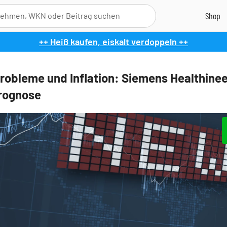
++ Heiß kaufen, eiskalt verdoppeln ++
robleme und Inflation: Siemens Healthine
rognose