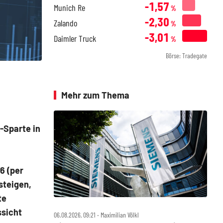
-1,57
Munich Re
%
-2,30
Zalando
%
-3,01
Daimler Truck
%
Börse: Tradegate
Mehr zum Thema
-Sparte in
6 (per
steigen,
te
ssicht
06.08.2026, 09:21 ‧ Maximilian Völkl