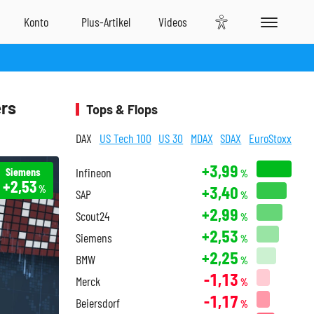
ers
Tops & Flops
DAX
US Tech 100
US 30
MDAX
SDAX
EuroStoxx
+3,99
Siemens
Infineon
%
+2,53
+3,40
%
SAP
%
+2,99
Scout24
%
+2,53
Siemens
%
+2,25
BMW
%
-1,13
Merck
%
-1,17
Beiersdorf
%