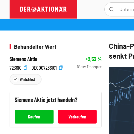
China-P
Behandelter Wert
senkt P
Siemens Aktie
+2,53
%
Börse:
Tradegate
723610
DE0007236101
Watchlist
Siemens
Aktie jetzt handeln?
Kaufen
Verkaufen