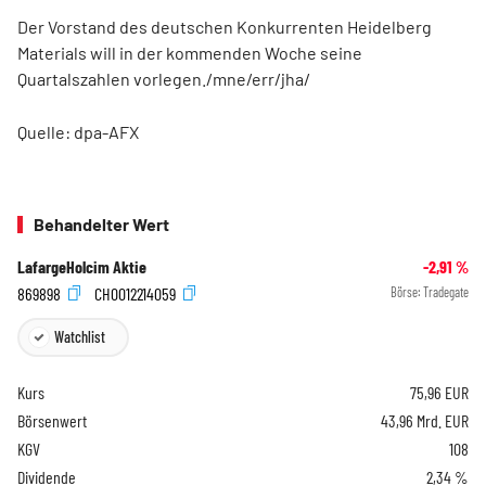
Der Vorstand des deutschen Konkurrenten Heidelberg
Materials
will in der kommenden Woche seine
Quartalszahlen vorlegen./mne/err/jha/
Quelle: dpa-AFX
Behandelter Wert
LafargeHolcim Aktie
-2,91
%
869898
CH0012214059
Börse:
Tradegate
Watchlist
Kurs
75,96
EUR
Börsenwert
43,96 Mrd. EUR
KGV
108
Dividende
2,34 %