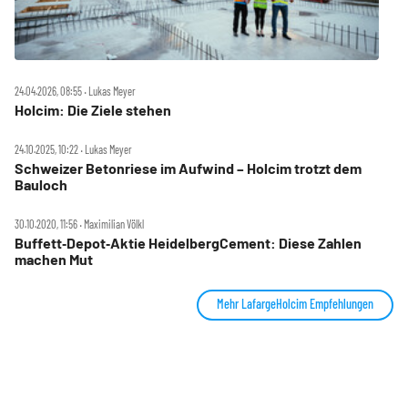
24.04.2026, 08:55 ‧ Lukas Meyer
Holcim: Die Ziele stehen
24.10.2025, 10:22 ‧ Lukas Meyer
Schweizer Betonriese im Aufwind – Holcim trotzt dem
Bauloch
30.10.2020, 11:56 ‧ Maximilian Völkl
Buffett‑Depot‑Aktie HeidelbergCement: Diese Zahlen
machen Mut
Mehr LafargeHolcim Empfehlungen