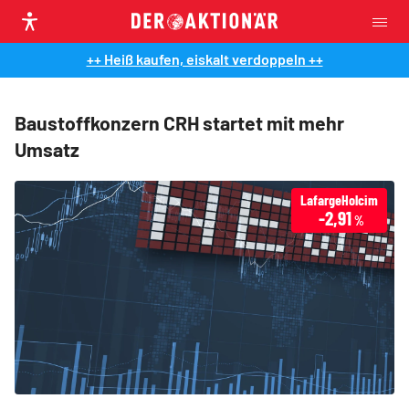
++ Heiß kaufen, eiskalt verdoppeln ++
Baustoffkonzern CRH startet mit mehr
Umsatz
LafargeHolcim
-2,91
%