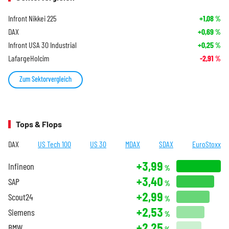
Infront Nikkei 225
+1,08
%
DAX
+0,69
%
Infront USA 30 Industrial
+0,25
%
LafargeHolcim
-2,91
%
Zum Sektorvergleich
Tops & Flops
DAX
US Tech 100
US 30
MDAX
SDAX
EuroStoxx
+3,99
Infineon
%
+3,40
SAP
%
+2,99
Scout24
%
+2,53
Siemens
%
+2,25
BMW