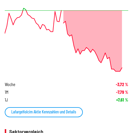
Woche
-3,72
%
1M
-7,79
%
1J
+7,61
%
LafargeHolcim Aktie Kennzahlen und Details
Sektorvergleich