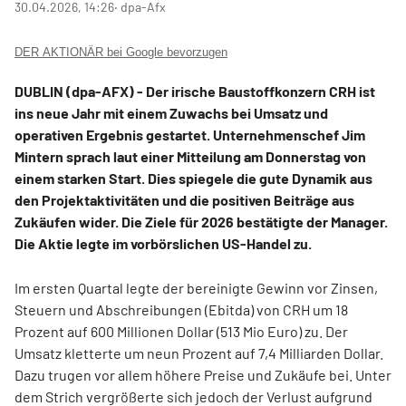
30.04.2026, 14:26
‧ dpa-Afx
DER AKTIONÄR bei Google bevorzugen
DUBLIN (dpa-AFX) - Der irische Baustoffkonzern CRH
ist
ins neue Jahr mit einem Zuwachs bei Umsatz und
operativen Ergebnis gestartet. Unternehmenschef Jim
Mintern sprach laut einer Mitteilung am Donnerstag von
einem starken Start. Dies spiegele die gute Dynamik aus
den Projektaktivitäten und die positiven Beiträge aus
Zukäufen wider. Die Ziele für 2026 bestätigte der Manager.
Die Aktie legte im vorbörslichen US-Handel zu.
Im ersten Quartal legte der bereinigte Gewinn vor Zinsen,
Steuern und Abschreibungen (Ebitda) von CRH um 18
Prozent auf 600 Millionen Dollar (513 Mio Euro) zu. Der
Umsatz kletterte um neun Prozent auf 7,4 Milliarden Dollar.
Dazu trugen vor allem höhere Preise und Zukäufe bei. Unter
dem Strich vergrößerte sich jedoch der Verlust aufgrund