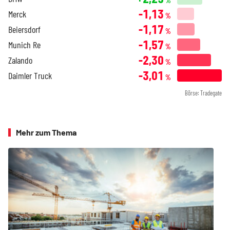
%
-1,13
Merck
%
-1,17
Beiersdorf
%
-1,57
Munich Re
%
-2,30
Zalando
%
-3,01
Daimler Truck
%
Börse: Tradegate
Mehr zum Thema