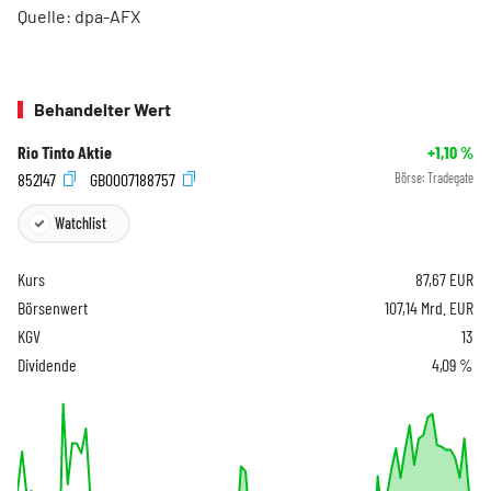
Quelle: dpa-AFX
Behandelter Wert
Rio Tinto Aktie
+1,10
%
852147
GB0007188757
Börse:
Tradegate
Watchlist
Kurs
87,67
EUR
Börsenwert
107,14 Mrd. EUR
KGV
13
Dividende
4,09 %