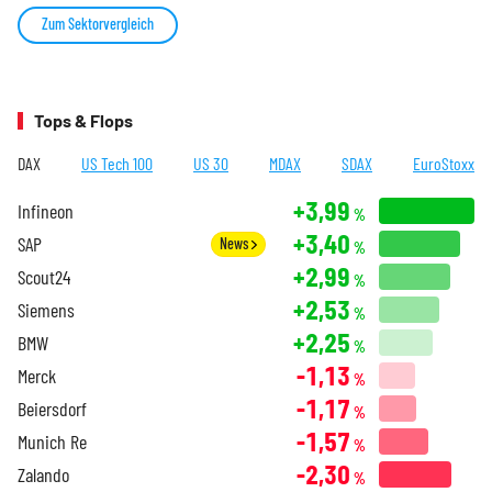
Zum Sektorvergleich
Tops & Flops
DAX
US Tech 100
US 30
MDAX
SDAX
EuroStoxx
+3,99
Infineon
%
+3,40
SAP
News
%
+2,99
Scout24
%
+2,53
Siemens
%
+2,25
BMW
%
-1,13
Merck
%
-1,17
Beiersdorf
%
-1,57
Munich Re
%
-2,30
Zalando
%