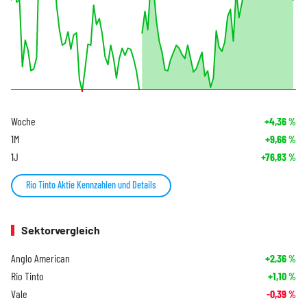
Woche
+4,36
%
1M
+9,66
%
1J
+76,83
%
Rio Tinto Aktie Kennzahlen und Details
Sektorvergleich
Anglo American
+2,36
%
Rio Tinto
+1,10
%
Vale
-0,39
%