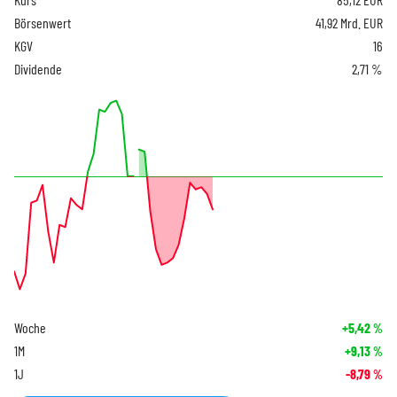
Börsenwert
41,92 Mrd. EUR
KGV
16
Dividende
2,71 %
Woche
+5,42
%
1M
+9,13
%
1J
-8,79
%