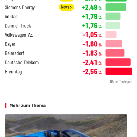
+2,49
Siemens Energy
News
%
+1,79
Adidas
%
+1,76
Daimler Truck
%
-1,05
Volkswagen Vz.
%
-1,60
Bayer
%
-1,83
Beiersdorf
%
-2,41
Deutsche Telekom
%
-2,56
Brenntag
%
Börse: Tradegate
Mehr zum Thema