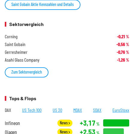
Saint Gobain Aktie Kennzahlen und Details
Sektorvergleich
Corning
-0,21
%
Saint Gobain
-0,56
%
Gerresheimer
-0,76
%
Asahi Glass Company
-1,26
%
Zum Sektorvergleich
Tops & Flops
DAX
US Tech 100
US 30
MDAX
SDAX
EuroStoxx
+3,17
Infineon
News
%
+2,53
Qiagen
News
%