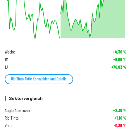
Woche
+4,36
%
1M
+9,66
%
1J
+76,83
%
Rio Tinto Aktie Kennzahlen und Details
Sektorvergleich
Anglo American
+2,36
%
Rio Tinto
+1,10
%
Vale
-0,39
%