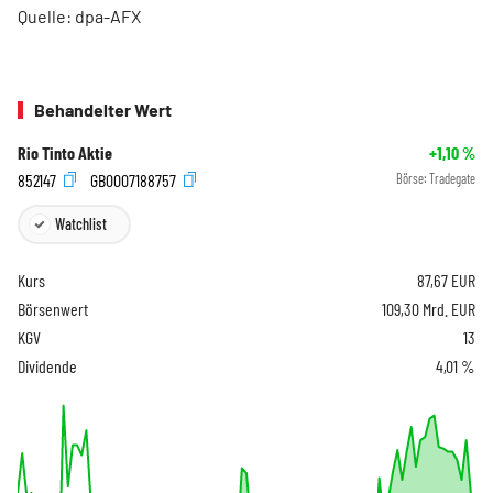
Quelle: dpa-AFX
Behandelter Wert
Rio Tinto Aktie
+1,10
%
852147
GB0007188757
Börse:
Tradegate
Watchlist
Kurs
87,67
EUR
Börsenwert
109,30 Mrd. EUR
KGV
13
Dividende
4,01 %