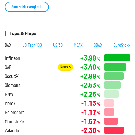
Zum Sektorvergleich
Tops & Flops
DAX
US Tech 100
US 30
MDAX
SDAX
EuroStoxx
+3,99
Infineon
%
+3,40
SAP
News
%
+2,99
Scout24
%
+2,53
Siemens
%
+2,25
BMW
%
-1,13
Merck
%
-1,17
Beiersdorf
%
-1,57
Munich Re
%
-2,30
Zalando
%