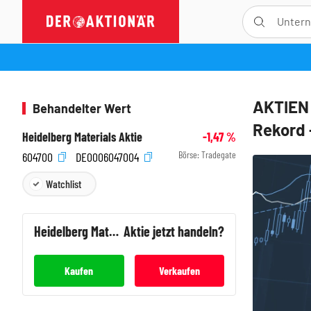
AKTIEN 
Behandelter Wert
Rekord 
Heidelberg Materials Aktie
-1,47
%
Börse:
Tradegate
604700
DE0006047004
Watchlist
Heidelberg Materials
Aktie jetzt handeln?
Kaufen
Verkaufen