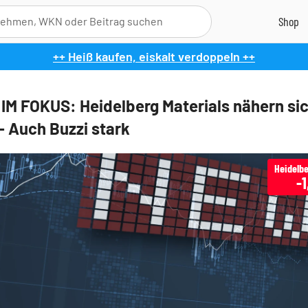
++ Heiß kaufen, eiskalt verdoppeln ++
IM FOKUS: Heidelberg Materials nähern si
- Auch Buzzi stark
-1