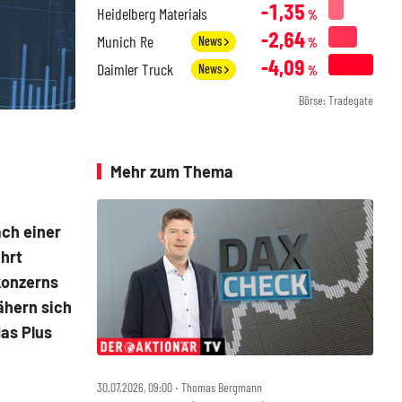
-1,35
Heidelberg Materials
%
-2,64
Munich Re
News
%
-4,09
Daimler Truck
News
%
Börse: Tradegate
Mehr zum Thema
ch einer
hrt
konzerns
ähern sich
das Plus
30.07.2026, 09:00 ‧ Thomas Bergmann