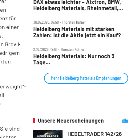
rer
DAX etwas leichter – Aixtron, BMW,
Heidelberg Materials, Rheinmetall,
den
Symrise und Wacker Chemie im
enz für
Check
30.07.2026, 07:59 ‧ Thorsten Küfner
on einer
Heidelberg Materials mit starken
Zahlen: Ist die Aktie jetzt ein Kauf?
s.
en Brevik
27.07.2026, 12:01 ‧ Thorsten Küfner
iedrigem
Heidelberg Materials: Nur noch 3
öhten
Tage...
Mehr Heidelberg Materials Empfehlungen
verweight"-
ll
e
Unsere Neuerscheinungen
Alle
Neuerscheinungen
 Sie sind
HEBELTRADER 142/26
eichter