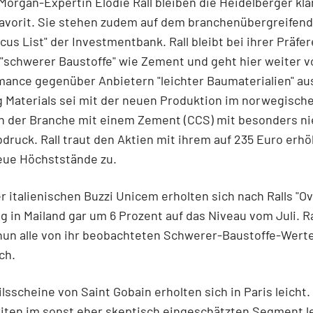
Morgan-Expertin Elodie Rall bleiben die Heidelberger kla
avorit. Sie stehen zudem auf dem branchenübergreifen
ocus List" der Investmentbank. Rall bleibt bei ihrer Präfer
 "schwerer Baustoffe" wie Zement und geht hier weiter v
ance gegenüber Anbietern "leichter Baumaterialien" au
 Materials sei mit der neuen Produktion im norwegisch
in der Branche mit einem Zement (CCS) mit besonders n
ruck. Rall traut den Aktien mit ihrem auf 235 Euro erh
eue Höchststände zu.
r italienischen Buzzi Unicem
erholten sich nach Ralls "O
 in Mailand gar um 6 Prozent auf das Niveau vom Juli. Ra
nun alle von ihr beobachteten Schwerer-Baustoffe-Wert
ch.
ilsscheine von Saint Gobain
erholten sich in Paris leicht.
riten im sonst eher skeptisch eingeschätzten Segment l