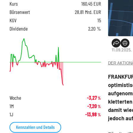
Kurs
160,45
EUR
Börsenwert
28,81 Mrd. EUR
KGV
15
Dividende
2,20 %
11.09.2025,
DER AKTIONÄR
FRANKFURT
optimisti
aufgenomm
Woche
-3,27
%
kletterten
1M
-7,20
%
damit wied
1J
-13,98
%
jedoch au
Kennzahlen und Details