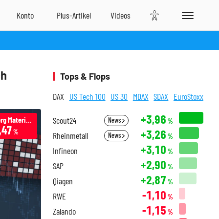
ch
Tops & Flops
DAX
US Tech 100
US 30
MDAX
SDAX
EuroStoxx
+3,96
Heidelberg Materials
Scout24
News
%
,47
+3,26
%
Rheinmetall
News
%
+3,10
Infineon
%
+2,90
SAP
%
+2,87
Qiagen
%
-1,10
RWE
%
-1,15
Zalando
%