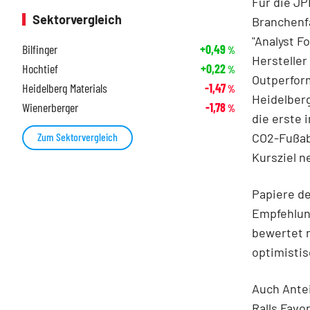
Für die JP
Sektorvergleich
Branchenf
"Analyst F
Bilfinger
+0,49
%
Hersteller
Hochtief
+0,22
%
Outperform
Heidelberg Materials
-1,47
%
Heidelberg
Wienerberger
-1,78
%
die erste 
CO2-Fußabd
Zum Sektorvergleich
Kursziel n
Papiere de
Empfehlung
bewertet 
optimistis
Auch Ante
Ralls Favo