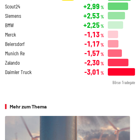
+2,99
Scout24
%
+2,53
Siemens
%
+2,25
BMW
%
-1,13
Merck
%
-1,17
Beiersdorf
%
-1,57
Munich Re
%
-2,30
Zalando
%
-3,01
Daimler Truck
%
Börse: Tradegate
Mehr zum Thema