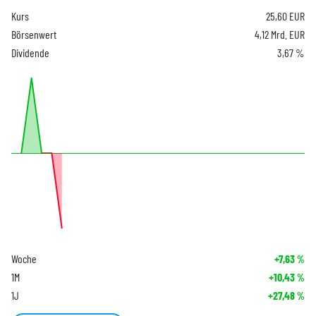
Kurs
25,60
EUR
Börsenwert
4,12 Mrd. EUR
Dividende
3,67 %
Woche
+7,63
%
1M
+10,43
%
1J
+27,48
%