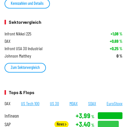
Kennzahlen und Details
Sektorvergleich
Infront Nikkei 225
+1,08
%
DAX
+0,69
%
Infront USA 30 Industrial
+0,25
%
Johnson Matthey
0
%
Zum Sektorvergleich
Tops & Flops
DAX
US Tech 100
US 30
MDAX
SDAX
EuroStoxx
+3,99
Infineon
%
+3,40
SAP
News
%