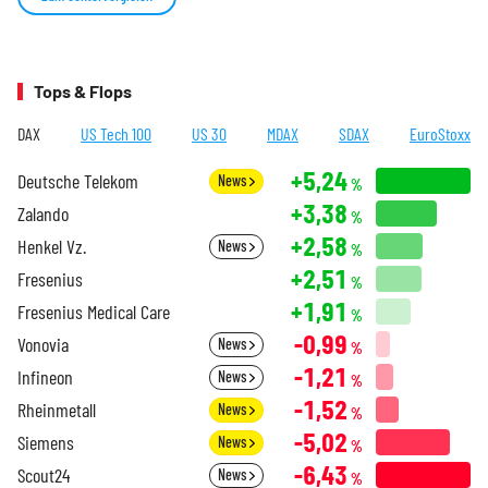
Tops & Flops
DAX
US Tech 100
US 30
MDAX
SDAX
EuroStoxx
+5,24
Deutsche Telekom
News
%
+3,38
Zalando
%
+2,58
Henkel Vz.
News
%
+2,51
Fresenius
%
+1,91
Fresenius Medical Care
%
-0,99
Vonovia
News
%
-1,21
Infineon
News
%
-1,52
Rheinmetall
News
%
-5,02
Siemens
News
%
-6,43
Scout24
News
%