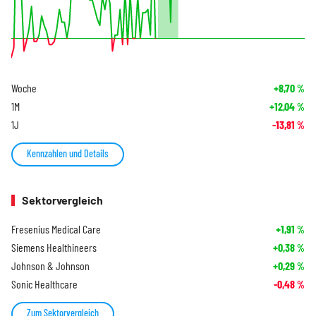
Woche
+8,70
%
1M
+12,04
%
1J
-13,81
%
Kennzahlen und Details
Sektorvergleich
Fresenius Medical Care
+1,91
%
Siemens Healthineers
+0,38
%
Johnson & Johnson
+0,29
%
Sonic Healthcare
-0,48
%
Zum Sektorvergleich