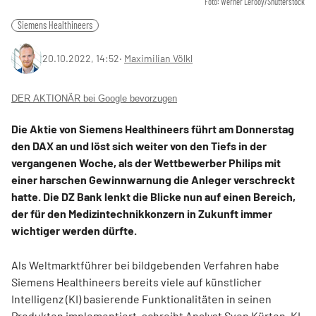
Foto: Werner Lerooy/Shutterstock
Siemens Healthineers
20.10.2022, 14:52
‧
Maximilian Völkl
DER AKTIONÄR bei Google bevorzugen
Die Aktie von Siemens Healthineers führt am Donnerstag
den DAX an und löst sich weiter von den Tiefs in der
vergangenen Woche, als der Wettbewerber Philips mit
einer harschen Gewinnwarnung die Anleger verschreckt
hatte. Die DZ Bank lenkt die Blicke nun auf einen Bereich,
der für den Medizintechnikkonzern in Zukunft immer
wichtiger werden dürfte.
Als Weltmarktführer bei bildgebenden Verfahren habe
Siemens Healthineers bereits viele auf künstlicher
Intelligenz (KI) basierende Funktionalitäten in seinen
Produkten implementiert, schreibt Analyst Sven Kürten. KI