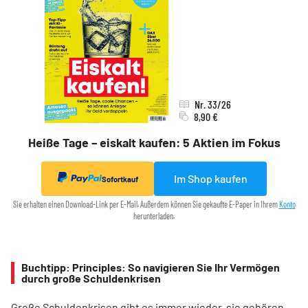
Nr. 33/26
8,90 €
Heiße Tage – eiskalt kaufen: 5 Aktien im Fokus
Im Shop kaufen
Sofortkauf
Sie erhalten einen Download-Link per E-Mail. Außerdem können Sie gekaufte E-Paper in Ihrem
Konto
herunterladen.
Buchtipp: Principles: So navigieren Sie Ihr Vermögen
durch große Schuldenkrisen
Große Schuldenkrisen gibt es immer wieder, sie gehören