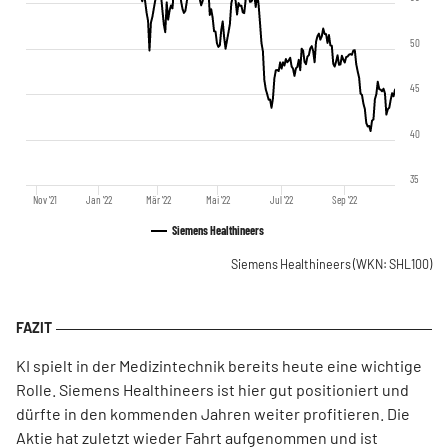
50
45
40
35
Nov '21
Jan '22
Mär '22
Mai '22
Jul '22
Sep '22
Siemens Healthineers
Siemens Healthineers
(WKN: SHL100)
KI spielt in der Medizintechnik bereits heute eine wichtige
Rolle. Siemens Healthineers ist hier gut positioniert und
dürfte in den kommenden Jahren weiter profitieren. Die
Aktie hat zuletzt wieder Fahrt aufgenommen und ist