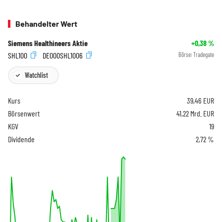
Behandelter Wert
Siemens Healthineers Aktie
+0,38
%
SHL100
DE000SHL1006
Börse:
Tradegate
Watchlist
Kurs
39,46
EUR
Börsenwert
41,22 Mrd. EUR
KGV
19
Dividende
2,72 %