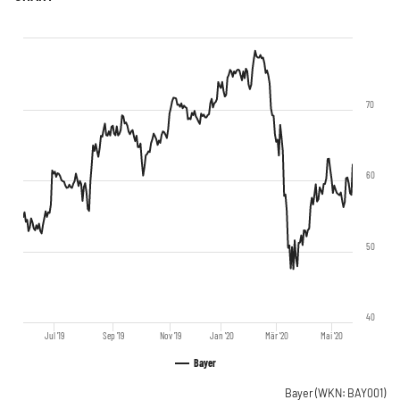
70
60
50
40
Jul '19
Sep '19
Nov '19
Jan '20
Mär '20
Mai '20
Bayer
Bayer
(WKN: BAY001)