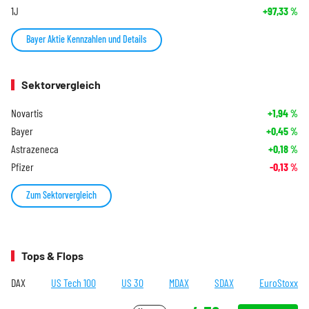
1J
+97,33
%
Bayer Aktie Kennzahlen und Details
Sektorvergleich
Novartis
+1,94
%
Bayer
+0,45
%
Astrazeneca
+0,18
%
Pfizer
-0,13
%
Zum Sektorvergleich
Tops & Flops
DAX
US Tech 100
US 30
MDAX
SDAX
EuroStoxx