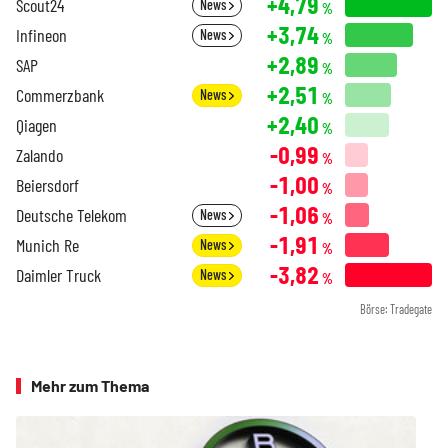
+4,79
Scout24
News
%
+3,74
Infineon
News
%
+2,89
SAP
%
+2,51
Commerzbank
News
%
+2,40
Qiagen
%
-0,99
Zalando
%
-1,00
Beiersdorf
%
-1,06
Deutsche Telekom
News
%
-1,91
Munich Re
News
%
-3,82
Daimler Truck
News
%
Börse: Tradegate
Mehr zum Thema