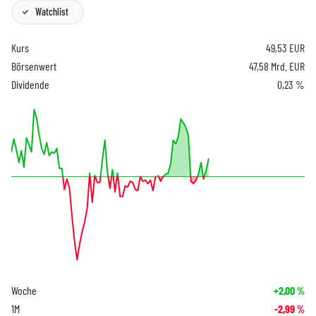
Watchlist
Kurs
49,53
EUR
Börsenwert
47,58 Mrd. EUR
Dividende
0,23 %
Woche
+2,00
%
1M
-2,99
%