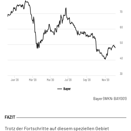
70
60
50
40
30
Jan '20
Mär '20
Mai '20
Jul '20
Sep '20
Nov '20
Bayer
Bayer
(WKN: BAY001)
Trotz der Fortschritte auf diesem speziellen Gebiet