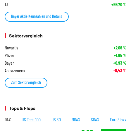
1J
+95,70
%
Bayer Aktie Kennzahlen und Details
Sektorvergleich
Novartis
+2,06
%
Pfizer
+1,65
%
Bayer
+0,93
%
Astrazeneca
-0,43
%
Zum Sektorvergleich
Tops & Flops
DAX
US Tech 100
US 30
MDAX
SDAX
EuroStoxx