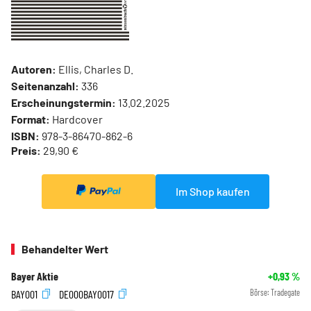
Autoren:
Ellis, Charles D.
Seitenanzahl:
336
Erscheinungstermin:
13.02.2025
Format:
Hardcover
ISBN:
978-3-86470-862-6
Preis:
29,90 €
Im Shop kaufen
Behandelter Wert
Bayer Aktie
+0,93
%
BAY001
DE000BAY0017
Börse:
Tradegate