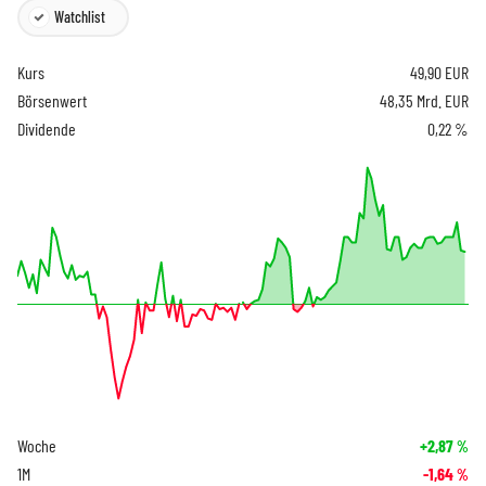
Watchlist
Kurs
49,90
EUR
Börsenwert
48,35 Mrd. EUR
Dividende
0,22 %
Woche
+2,87
%
1M
-1,64
%