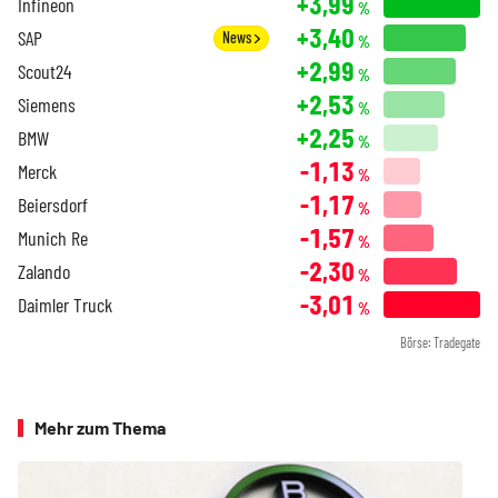
+3,99
Infineon
%
+3,40
SAP
News
%
+2,99
Scout24
%
+2,53
Siemens
%
+2,25
BMW
%
-1,13
Merck
%
-1,17
Beiersdorf
%
-1,57
Munich Re
%
-2,30
Zalando
%
-3,01
Daimler Truck
%
Börse: Tradegate
Mehr zum Thema