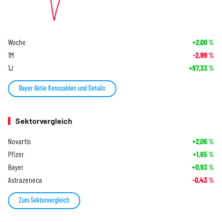
Woche
+2,00
%
1M
-2,99
%
1J
+97,33
%
Bayer Aktie Kennzahlen und Details
Sektorvergleich
Novartis
+2,06
%
Pfizer
+1,65
%
Bayer
+0,93
%
Astrazeneca
-0,43
%
Zum Sektorvergleich