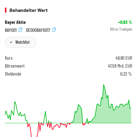
Behandelter Wert
Bayer Aktie
+0,93
%
BAY001
DE000BAY0017
Börse:
Tradegate
Watchlist
Kurs
49,90
EUR
Börsenwert
47,58 Mrd. EUR
Dividende
0,23 %