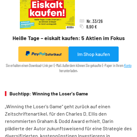
Nr. 33/26
8,90 €
Heiße Tage – eiskalt kaufen: 5 Aktien im Fokus
Im Shop kaufen
Sofortkauf
Sie erhalten einen Download-Link per E-Mail. Außerdem können Sie gekaufte E-Paper in Ihrem
Konto
herunterladen.
Buchtipp: Winning the Loser's Game
„Winning the Loser's Game“ geht zurück auf einen
Zeitschriftenartikel, für den Charles D. Ellis den
renommierten Graham & Dodd Award erhielt. Darin
plädierte der Autor zukunftsweisend für eine Strategie des
diversifizierten, kostengünstigen Investierens in