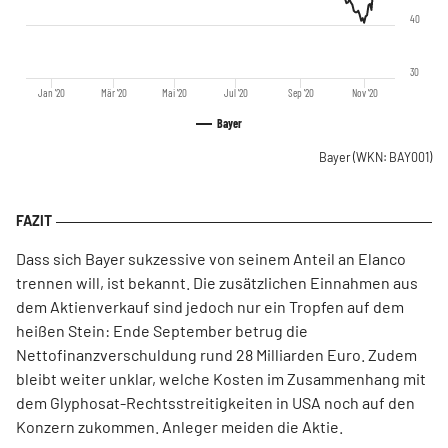
40
30
Jan '20
Mär '20
Mai '20
Jul '20
Sep '20
Nov '20
Bayer
Bayer
(WKN: BAY001)
Dass sich Bayer sukzessive von seinem Anteil an Elanco
trennen will, ist bekannt. Die zusätzlichen Einnahmen aus
dem Aktienverkauf sind jedoch nur ein Tropfen auf dem
heißen Stein: Ende September betrug die
Nettofinanzverschuldung rund 28 Milliarden Euro. Zudem
bleibt weiter unklar, welche Kosten im Zusammenhang mit
dem Glyphosat-Rechtsstreitigkeiten in USA noch auf den
Konzern zukommen. Anleger meiden die Aktie.