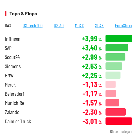
Tops & Flops
DAX
US Tech 100
US 30
MDAX
SDAX
EuroStoxx
+3,99
Infineon
%
+3,40
SAP
%
+2,99
Scout24
%
+2,53
Siemens
%
+2,25
BMW
%
-1,13
Merck
%
-1,17
Beiersdorf
%
-1,57
Munich Re
%
-2,30
Zalando
%
-3,01
Daimler Truck
%
Börse: Tradegate