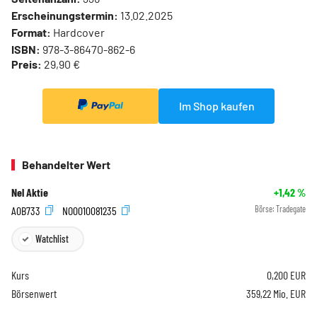
Erscheinungstermin:
13.02.2025
Format:
Hardcover
ISBN:
978-3-86470-862-6
Preis:
29,90 €
Im Shop kaufen
Behandelter Wert
Nel Aktie
+1,42
%
A0B733
NO0010081235
Börse:
Tradegate
Watchlist
Kurs
0,200
EUR
Börsenwert
359,22 Mio. EUR