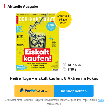
Aktuelle Ausgabe
Nr. 33/26
8,90 €
Heiße Tage – eiskalt kaufen: 5 Aktien im Fokus
Im Shop kaufen
Sofortkauf
Sie erhalten einen Download-Link per E-Mail. Außerdem können Sie gekaufte E-Paper in Ihrem
Konto
herunterladen.