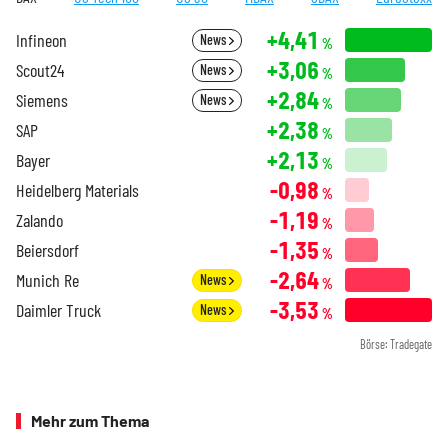
+4,41
Infineon
News
%
+3,06
Scout24
News
%
+2,84
Siemens
News
%
+2,38
SAP
%
+2,13
Bayer
%
-0,98
Heidelberg Materials
%
-1,19
Zalando
%
-1,35
Beiersdorf
%
-2,64
Munich Re
News
%
-3,53
Daimler Truck
News
%
Börse: Tradegate
Mehr zum Thema