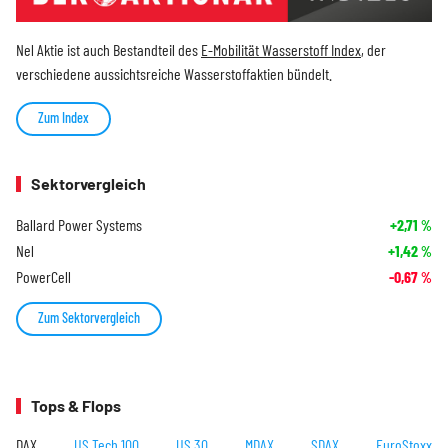
Nel Aktie ist auch Bestandteil des
E-Mobilität Wasserstoff Index
, der
verschiedene aussichtsreiche Wasserstoffaktien bündelt.
Zum Index
Sektorvergleich
Ballard Power Systems
+2,71
%
Nel
+1,42
%
PowerCell
-0,67
%
Zum Sektorvergleich
Tops & Flops
DAX
US Tech 100
US 30
MDAX
SDAX
EuroStoxx