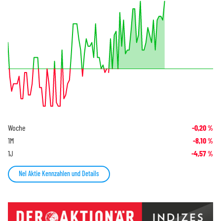
Woche
-0,20
%
1M
-8,10
%
1J
-4,57
%
Nel Aktie Kennzahlen und Details