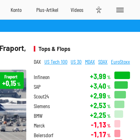
Fraport,
Tops & Flops
DAX
US Tech 100
US 30
MDAX
SDAX
EuroStoxx
+3,99
Fraport
Infineon
%
+0,15
+3,40
%
SAP
%
+2,99
Scout24
%
+2,53
Siemens
%
+2,25
BMW
%
-1,13
Merck
%
-1,17
Beiersdorf
%