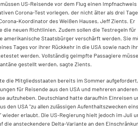
t müssen US-Reisende vor dem Flug einen Impfnachweis
tiven Corona-Test vorlegen, der nicht älter als drei Tage 
Corona-Koordinator des Weißen Hauses, Jeff Zients. Er
 die neuen Richtlinien. Zudem sollen die Testregeln für
e amerikanische Staatsbürger verschärft werden. Sie 
eines Tages vor ihrer Rückkehr in die USA sowie nach ih
getestet werden. Vollständig geimpfte Passagiere müsse
antäne gestellt werden, sagte Zients.
te die Mitgliedsstaaten bereits im Sommer aufgefordert
ungen für Reisende aus den USA und mehreren anderen
se aufzuheben. Deutschland hatte daraufhin Einreisen u
s den USA "zu allen zulässigen Aufenthaltszwecken eins
 wieder erlaubt. Die US-Regierung hielt jedoch im Juli u
f die ansteckendere Delta-Variante an den Einschränkun