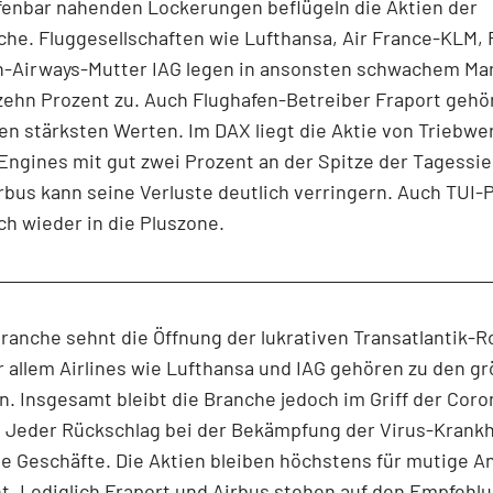
fenbar nahenden Lockerungen beflügeln die Aktien der
he. Fluggesellschaften wie Lufthansa, Air France-KLM, 
sh-Airways-Mutter IAG legen in ansonsten schwachem Ma
zehn Prozent zu. Auch Flughafen-Betreiber Fraport gehö
n stärksten Werten. Im DAX liegt die Aktie von Triebw
ngines mit gut zwei Prozent an der Spitze der Tagessie
rbus kann seine Verluste deutlich verringern. Auch TUI-
ch wieder in die Pluszone.
ranche sehnt die Öffnung der lukrativen Transatlantik-
r allem Airlines wie Lufthansa und IAG gehören zu den g
n. Insgesamt bleibt die Branche jedoch im Griff der Coro
 Jeder Rückschlag bei der Bekämpfung der Virus-Krankh
ie Geschäfte. Die Aktien bleiben höchstens für mutige A
t. Lediglich Fraport und Airbus stehen auf den Empfehlu