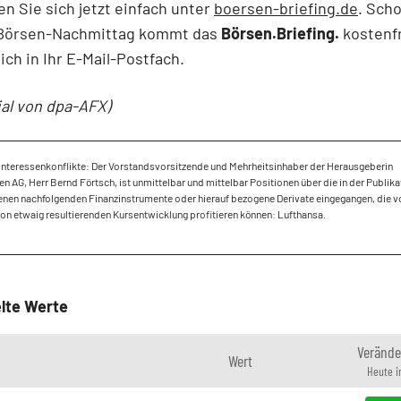
en Sie sich jetzt einfach unter
boersen-briefing.de
. Sch
Börsen-Nachmittag kommt das
Börsen.Briefing.
kostenf
ich in Ihr E-Mail-Postfach.
ial von dpa-AFX)
Interessenkonflikte: Der Vorstandsvorsitzende und Mehrheitsinhaber der Herausgeberin
 AG, Herr Bernd Förtsch, ist unmittelbar und mittelbar Positionen über die in der Publika
nen nachfolgenden Finanzinstrumente oder hierauf bezogene Derivate eingegangen, die v
ion etwaig resultierenden Kursentwicklung profitieren können: Lufthansa.
lte Werte
Verände
Wert
Heute i