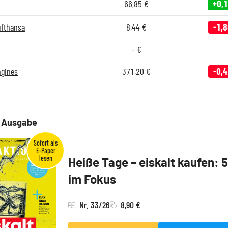
66,85
€
+0,
ufthansa
8,44
€
-1,
-
€
ngines
371,20
€
-0,
e Ausgabe
Heiße Tage – eiskalt kaufen: 
im Fokus
Nr. 33/26
8,90 €