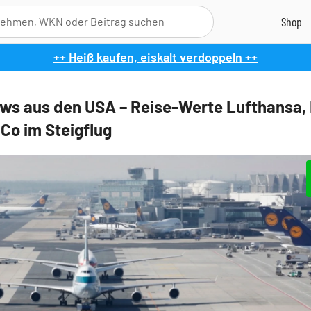
++ Heiß kaufen, eiskalt verdoppeln ++
ews aus den USA – Reise-Werte Lufthansa, 
 Co im Steigflug