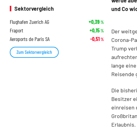
werde aber
Sektorvergleich
und Co wi
Flughafen Zuerich AG
+0,39
%
Fraport
+0,15
Der weitge
%
Aeroports de Paris SA
-0,51
Corona-Pa
%
Trump ver
Zum Sektorvergleich
aufrechte
lange ein
Reisende 
Die bishe
Besitzer e
einreisen 
Großbritan
Erlaubnis.