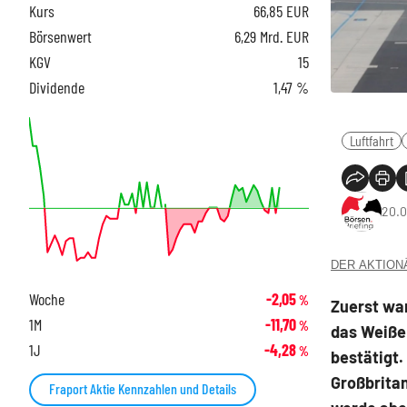
Kurs
66,85
EUR
Börsenwert
6,29 Mrd. EUR
KGV
15
Dividende
1,47 %
Luftfahrt
20.0
DER AKTIONÄR
Woche
-2,05
%
Zuerst war
1M
-11,70
%
das Weiße
1J
-4,28
%
bestätigt
Großbritan
Fraport Aktie Kennzahlen und Details