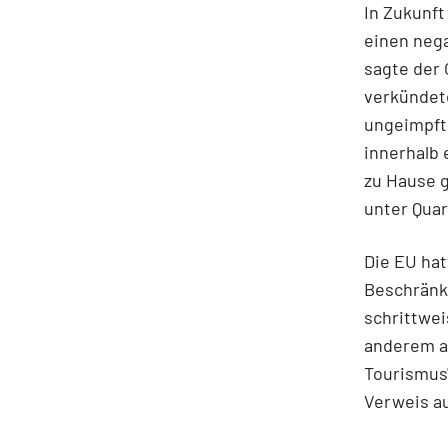
In Zukunf
einen nega
sagte der 
verkündete
ungeimpft
innerhalb 
zu Hause 
unter Quar
Die EU hat
Beschränk
schrittwei
anderem au
Tourismus"
Verweis au