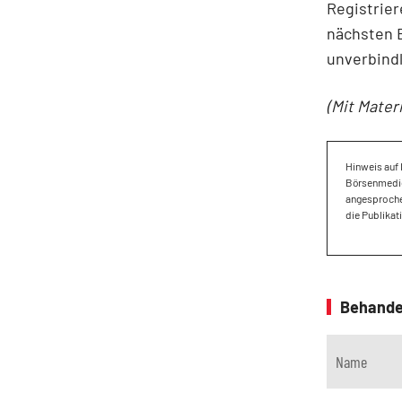
Registrier
nächsten 
unverbindl
(Mit Mater
Hinweis auf 
Börsenmedien
angesproche
die Publikat
Behande
Name