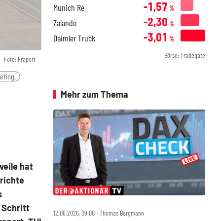
-1,57
Munich Re
%
-2,30
Zalando
%
-3,01
Daimler Truck
%
Börse: Tradegate
Foto: Fraport
efing.
Mehr zum Thema
weile hat
richte
s
 Schritt
12.06.2026, 09:00 ‧ Thomas Bergmann