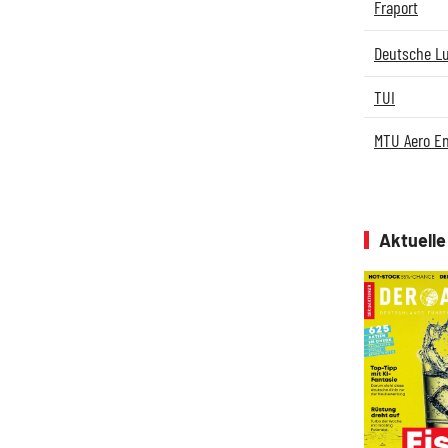
Fraport
Deutsche L
TUI
MTU Aero E
Aktuell