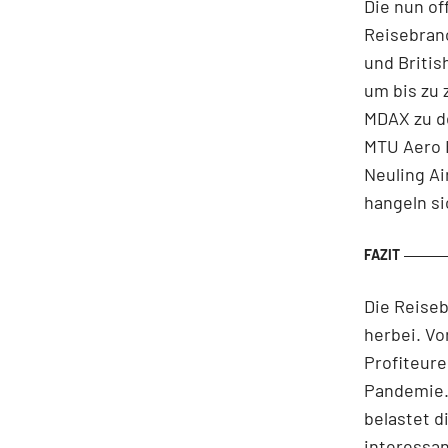
Die nun of
Reisebranc
und Briti
um bis zu 
MDAX zu de
MTU Aero E
Neuling Ai
hangeln si
Die Reiseb
herbei. Vo
Profiteure
Pandemie.
belastet d
interessan