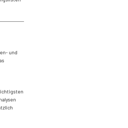
sen- und
as
ichtigsten
nalysen
tzlich