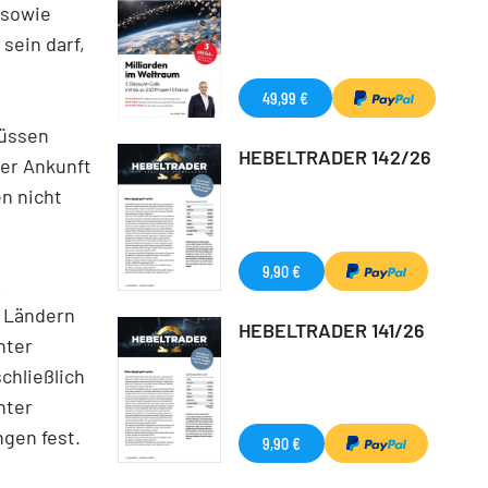
 sowie
sein darf,
49,99 €
müssen
HEBELTRADER 142/26
rer Ankunft
n nicht
9,90 €
,
 Ländern
HEBELTRADER 141/26
nter
chließlich
nter
gen fest.
9,90 €