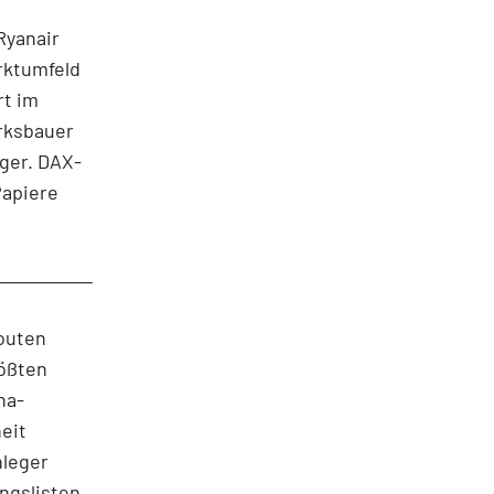
Ryanair
rktumfeld
rt im
erksbauer
ger. DAX-
Papiere
Routen
rößten
na-
eit
nleger
ngslisten