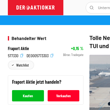
Tolle N
Behandelter Wert
TUI und
Fraport Aktie
+0,15
%
Börse:
Tradegate
577330
DE0005773303
Watchlist
Fraport
Aktie jetzt handeln?
Kaufen
Verkaufen