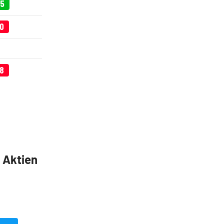
15
80
48
5 Aktien