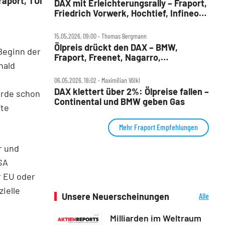
raport, TUI
DAX mit Erleichterungsrally – Fraport,
Friedrich Vorwerk, Hochtief, Infineon,
Porsche AG und Symrise im Check
15.05.2026, 09:00 ‧ Thomas Bergmann
Ölpreis drückt den DAX – BMW,
Beginn der
Fraport, Freenet, Nagarro,
nald
Rheinmetall, SAP und Siemens im
Check
06.05.2026, 18:02 ‧ Maximilian Völkl
DAX klettert über 2%: Ölpreise fallen –
urde schon
Continental und BMW geben Gas
fte
Mehr Fraport Empfehlungen
r und
SA
r EU oder
ielle
Unsere Neuerscheinungen
Alle
Neuerscheinungen
Milliarden im Weltraum