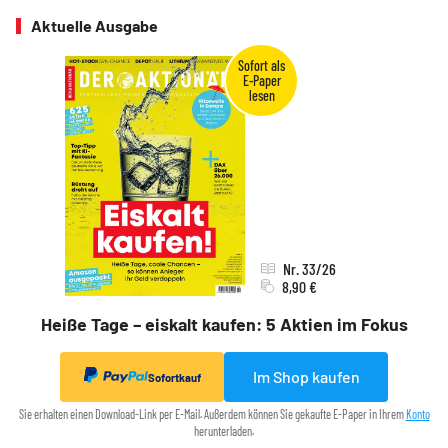
Aktuelle Ausgabe
Nr. 33/26
8,90 €
Heiße Tage – eiskalt kaufen: 5 Aktien im Fokus
Im Shop kaufen
Sofortkauf
Sie erhalten einen Download-Link per E-Mail. Außerdem können Sie gekaufte E-Paper in Ihrem
Konto
herunterladen.