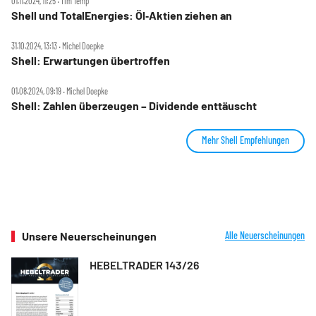
01.11.2024, 11:25 ‧ Tim Temp
Shell und TotalEnergies: Öl‑Aktien ziehen an
31.10.2024, 13:13 ‧ Michel Doepke
Shell: Erwartungen übertroffen
01.08.2024, 09:19 ‧ Michel Doepke
Shell: Zahlen überzeugen – Dividende enttäuscht
Mehr Shell Empfehlungen
Unsere Neuerscheinungen
Alle Neuerscheinungen
HEBELTRADER 143/26