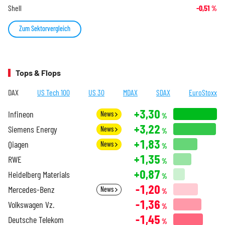
Shell
-0,51
%
Zum Sektorvergleich
Tops & Flops
DAX
US Tech 100
US 30
MDAX
SDAX
EuroStoxx
+3,30
Infineon
News
%
+3,22
Siemens Energy
News
%
+1,83
Qiagen
News
%
+1,35
RWE
%
+0,87
Heidelberg Materials
%
-1,20
Mercedes-Benz
News
%
-1,36
Volkswagen Vz.
%
-1,45
Deutsche Telekom
%