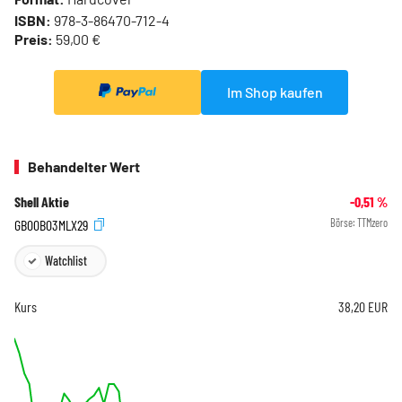
ISBN:
978-3-86470-712-4
Preis:
59,00 €
Im Shop kaufen
Behandelter Wert
Shell Aktie
-0,51
%
GB00B03MLX29
Börse:
TTMzero
Watchlist
Kurs
38,20
EUR