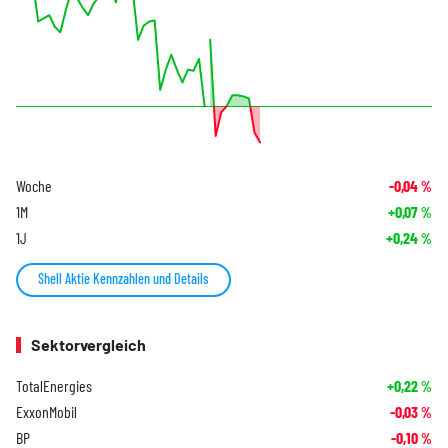
Woche
-0,04
%
1M
+0,07
%
1J
+0,24
%
Shell Aktie Kennzahlen und Details
Sektorvergleich
TotalEnergies
+0,22
%
ExxonMobil
-0,03
%
BP
-0,10
%