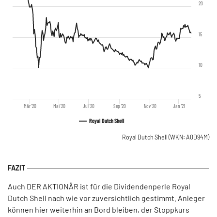
20
15
10
5
Mär '20
Mai '20
Jul '20
Sep '20
Nov '20
Jan '21
Royal Dutch Shell
Royal Dutch Shell
(WKN: A0D94M)
Auch DER AKTIONÄR ist für die Dividendenperle Royal
Dutch Shell nach wie vor zuversichtlich gestimmt. Anleger
können hier weiterhin an Bord bleiben, der Stoppkurs