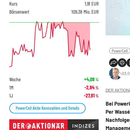
Kurs
1,91
EUR
Börsenwert
109,38 Mio. EUR
PowerCell
03.0
Woche
+4,08
%
1M
-2,84
%
DER AKTIONÄR
1J
-27,81
%
Bei PowerC
PowerCell Aktie Kennzahlen und Details
Per Wassé
Nachfolger
Managemen