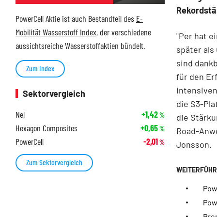
Rekordstä
PowerCell Aktie ist auch Bestandteil des
E-
Mobilität Wasserstoff Index
, der verschiedene
"Per hat e
aussichtsreiche Wasserstoffaktien bündelt.
später al
sind dankb
Zum Index
für den E
intensiven
Sektorvergleich
die S3-Pla
Nel
+1,42
%
die Stärku
Hexagon Composites
+0,65
%
Road-Anwe
PowerCell
-2,01
%
Jonsson.
Zum Sektorvergleich
Pow
Powe
Bre