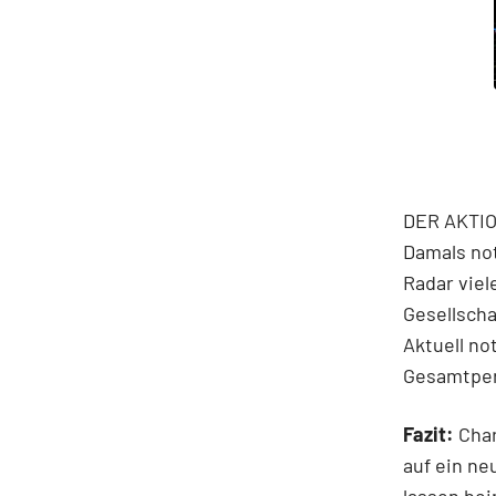
DER AKTION
Damals not
Radar viel
Gesellscha
Aktuell no
Gesamtper
Fazit:
Char
auf ein ne