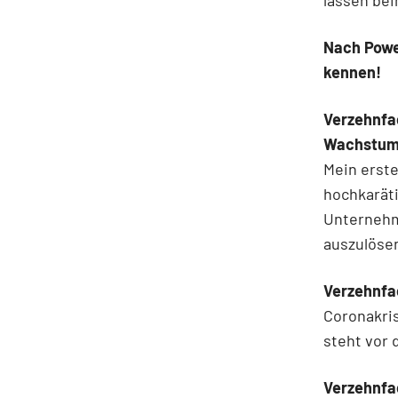
lassen bei
Nach Powe
kennen!
Ver
zehnfa
Wachstum
Mein erste
hochkarät
Unternehm
auszulöse
Verzehnfa
Coronakri
steht vor
V
erzehnfa