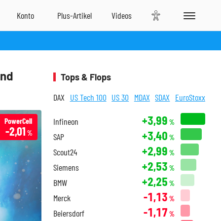
und
Tops & Flops
DAX
US Tech 100
US 30
MDAX
SDAX
EuroStoxx
+3,99
PowerCell
Infineon
%
-2,01
+3,40
%
SAP
%
+2,99
Scout24
%
+2,53
Siemens
%
+2,25
BMW
%
-1,13
Merck
%
-1,17
Beiersdorf
%