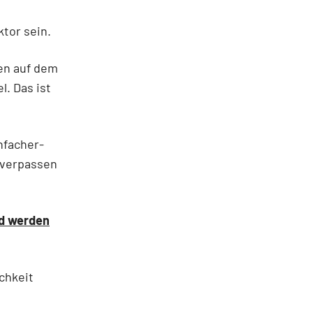
ktor sein.
en auf dem
. Das ist
nfacher-
 verpassen
nd werden
ichkeit