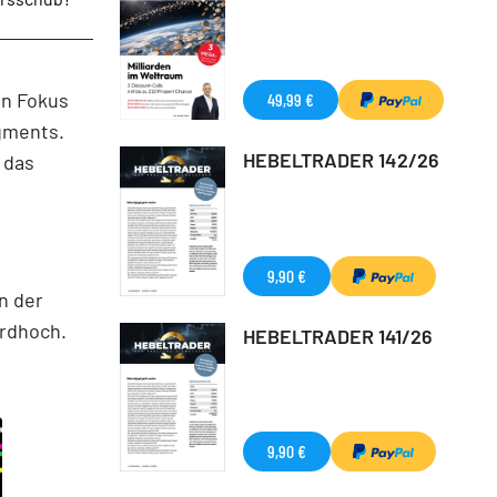
en Fokus
49,99 €
gments.
HEBELTRADER 142/26
 das
9,90 €
n der
ordhoch.
HEBELTRADER 141/26
9,90 €