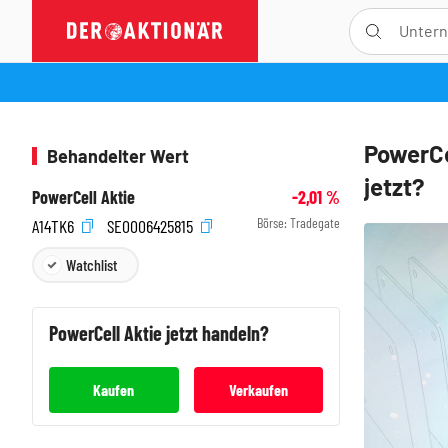
PowerCe
Behandelter Wert
jetzt?
PowerCell Aktie
-2,01
%
Börse:
Tradegate
A14TK6
SE0006425815
Watchlist
PowerCell
Aktie jetzt handeln?
Kaufen
Verkaufen