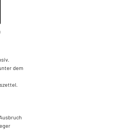
g
siv.
 unter dem
szettel.
 Ausbruch
leger