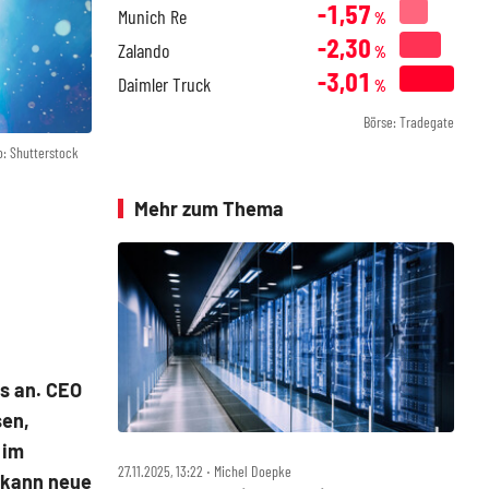
-1,57
Munich Re
%
-2,30
Zalando
%
-3,01
Daimler Truck
%
Börse: Tradegate
o: Shutterstock
Mehr zum Thema
es an. CEO
sen,
 im
27.11.2025, 13:22 ‧ Michel Doepke
 kann neue