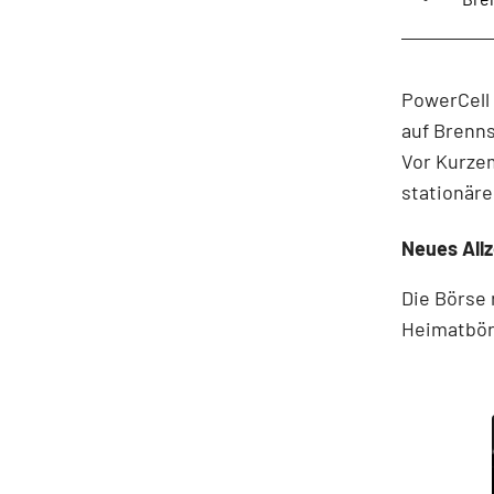
PowerCell
auf Brenn
Vor Kurze
stationär
Neues All
Die Börse 
Heimatbörs