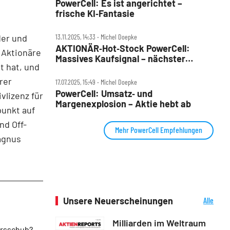
PowerCell: Es ist angerichtet –
frische KI‑Fantasie
der und
13.11.2025, 14:33 ‧ Michel Doepke
AKTIONÄR‑Hot‑Stock PowerCell:
 Aktionäre
Massives Kaufsignal – nächster
t hat, und
Kursschub voraus
rer
17.07.2025, 15:49 ‧ Michel Doepke
PowerCell: Umsatz‑ und
vlizenz für
Margenexplosion – Aktie hebt ab
punkt auf
nd Off-
Mehr PowerCell Empfehlungen
agnus
Unsere Neuerscheinungen
Alle
Neuerscheinungen
Milliarden im Weltraum
ursschub?