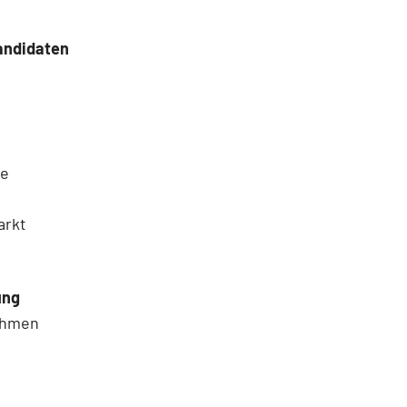
andidaten
ne
arkt
ung
nehmen