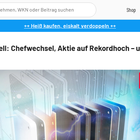
++ Heiß kaufen, eiskalt verdoppeln ++
ll: Chefwechsel, Aktie auf Rekordhoch – 