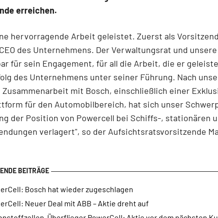
nde erreichen.
ine hervorragende Arbeit geleistet. Zuerst als Vorsitzen
s CEO des Unternehmens. Der Verwaltungsrat und unsere
ar für sein Engagement, für all die Arbeit, die er geleiste
rfolg des Unternehmens unter seiner Führung. Nach unse
 Zusammenarbeit mit Bosch, einschließlich einer Exklusi
ttform für den Automobilbereich, hat sich unser Schwer
ng der Position von Powercell bei Schiffs-, stationären u
ndungen verlagert", so der Aufsichtsratsvorsitzende M
erCell: Bosch hat wieder zugeschlagen
rCell: Neuer Deal mit ABB – Aktie dreht auf
nnstoffzellen-Überflieger PowerCell: Aktie vor dem nächsten K