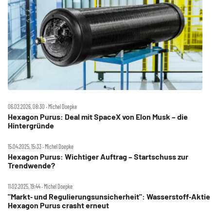
06.02.2026, 08:30 ‧ Michel Doepke
Hexagon Purus: Deal mit SpaceX von Elon Musk – die
Hintergründe
15.04.2025, 15:33 ‧ Michel Doepke
Hexagon Purus: Wichtiger Auftrag – Startschuss zur
Trendwende?
11.02.2025, 19:44 ‧ Michel Doepke
"Markt‑ und Regulierungsunsicherheit": Wasserstoff‑Aktie
Hexagon Purus crasht erneut