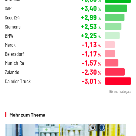
%
+3,40
SAP
%
+2,99
Scout24
%
+2,53
Siemens
%
+2,25
BMW
%
-1,13
Merck
%
-1,17
Beiersdorf
%
-1,57
Munich Re
%
-2,30
Zalando
%
-3,01
Daimler Truck
%
Börse: Tradegate
Mehr zum Thema