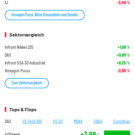
1J
-3,48
%
Hexagon Purus Aktie Kennzahlen und Details
Sektorvergleich
Infront Nikkei 225
+1,08
%
DAX
+0,69
%
Infront USA 30 Industrial
+0,25
%
Hexagon Purus
-2,55
%
Zum Sektorvergleich
Tops & Flops
DAX
US Tech 100
US 30
MDAX
SDAX
EuroStoxx
+3,99
Infineon