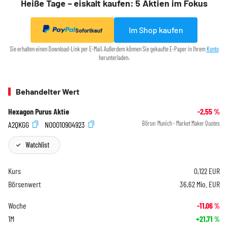
Heiße Tage – eiskalt kaufen: 5 Aktien im Fokus
Im Shop kaufen
Sofortkauf
Sie erhalten einen Download-Link per E-Mail. Außerdem können Sie gekaufte E-Paper in Ihrem
Konto
herunterladen.
Behandelter Wert
Hexagon Purus Aktie
-2,55
%
A2QKGG
NO0010904923
Börse:
Munich - Market Maker Quotes
Watchlist
Kurs
0,122
EUR
Börsenwert
36,62 Mio. EUR
Woche
-11,06
%
1M
+21,71
%