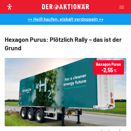
++ Heiß kaufen, eiskalt verdoppeln ++
Hexagon Purus: Plötzlich Rally – das ist der
Grund
Hexagon Purus
-2,55
%