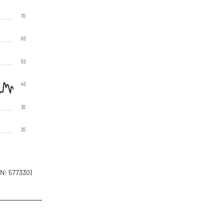
70
60
50
40
30
20
N: 577330)