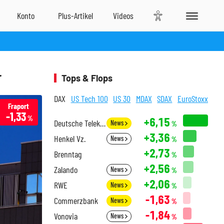
r
Tops & Flops
DAX
US Tech 100
US 30
MDAX
SDAX
EuroStoxx
Fraport
-1,33
%
+6,15
Deutsche Telekom
News
%
+3,36
Henkel Vz.
News
%
+2,73
Brenntag
%
+2,56
Zalando
News
%
+2,06
RWE
News
%
-1,63
Commerzbank
News
%
-1,84
Vonovia
News
%