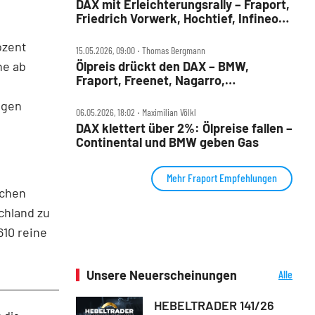
DAX mit Erleichterungsrally – Fraport,
Friedrich Vorwerk, Hochtief, Infineon,
Porsche AG und Symrise im Check
ozent
15.05.2026, 09:00 ‧ Thomas Bergmann
he ab
Ölpreis drückt den DAX – BMW,
Fraport, Freenet, Nagarro,
Rheinmetall, SAP und Siemens im
ngen
Check
06.05.2026, 18:02 ‧ Maximilian Völkl
DAX klettert über 2%: Ölpreise fallen –
Continental und BMW geben Gas
Mehr Fraport Empfehlungen
schen
chland zu
610 reine
Unsere Neuerscheinungen
Alle
Neuerscheinungen
HEBELTRADER 141/26