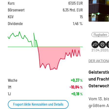
Kurs
67,05
EUR
Börsenwert
6,35 Mrd. EUR
KGV
15
Dividende
1,46 %
Flughafen
21.04.2020,
DER AKTIONÄR
Geisterst
und Fracht
Woche
+0,37
%
Osterwoch
1M
-10,84
%
1J
+0,18
%
Vom 13. bi
Fraport Aktie Kennzahlen und Details
größtem Ai