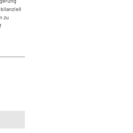
igerung
ilanziell
n zu
f
e