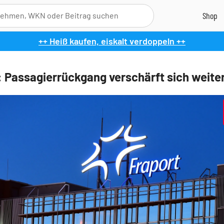
++ Heiß kaufen, eiskalt verdoppeln ++
: Passagierrückgang verschärft sich weite