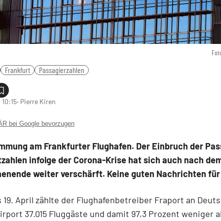
Fot
Frankfurt
Passagierzahlen
 10:15
‧ Pierre Kiren
 bei Google bevorzugen
immung am Frankfurter Flughafen. Der Einbruch der Pas
zahlen infolge der Corona-Krise hat sich auch nach de
enende weiter verschärft. Keine guten Nachrichten für 
s 19. April zählte der Flughafenbetreiber Fraport an Deut
rport 37.015 Fluggäste und damit 97,3 Prozent weniger al