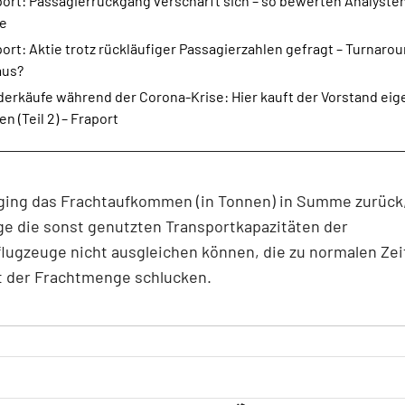
ort: Passagierrückgang verschärft sich – so bewerten Analysten
ie
ort: Aktie trotz rückläufiger Passagierzahlen gefragt – Turnaro
aus?
derkäufe während der Corona-Krise: Hier kauft der Vorstand ei
en (Teil 2) – Fraport
ging das Frachtaufkommen (in Tonnen) in Summe zurück,
e die sonst genutzten Transportkapazitäten der
lugzeuge nicht ausgleichen können, die zu normalen Zei
t der Frachtmenge schlucken.