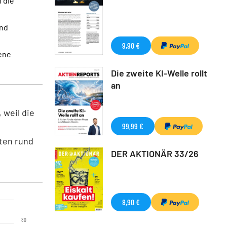
 die
und
9,90 €
gene
Die zweite KI-Welle rollt
an
 weil die
99,99 €
ten rund
DER AKTIONÄR 33/26
8,90 €
80