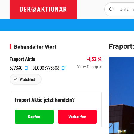
Fraport
Behandelter Wert
Fraport Aktie
-1,33
%
Börse:
Tradegate
577330
DE0005773303
Watchlist
Fraport
Aktie jetzt handeln?
Kaufen
Verkaufen