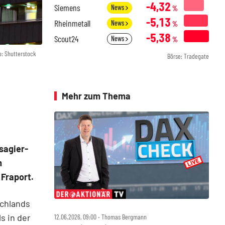
-4,32
Siemens
News
%
-5,13
Rheinmetall
News
%
-5,38
Scout24
News
%
o: Shutterstock
Börse: Tradegate
Mehr zum Thema
sagier-
m
Fraport.
schlands
s in der
12.06.2026, 09:00 ‧ Thomas Bergmann