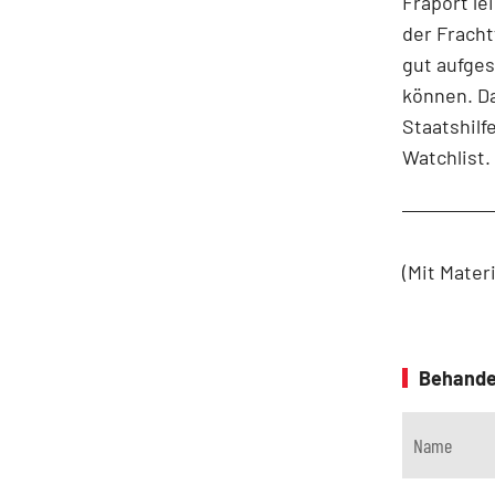
Fraport l
der Fracht
gut aufges
können. Da
Staatshilf
Watchlist.
(Mit Mater
Behande
Name