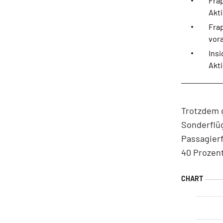
Frap
Akt
Frap
vor
Insi
Akti
Trotzdem 
Sonderflüg
Passagierf
40 Prozen