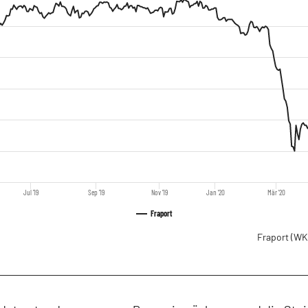
Jul '19
Sep '19
Nov '19
Jan '20
Mär '20
Fraport
Fraport
(WK