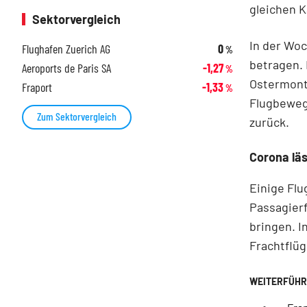
gleichen K
Sektorvergleich
In der Woc
Flughafen Zuerich AG
0
%
betragen.
Aeroports de Paris SA
-1,27
%
Ostermonta
Fraport
-1,33
%
Flugbeweg
Zum Sektorvergleich
zurück.
Corona lä
Einige Flu
Passagierf
bringen. I
Frachtflüg