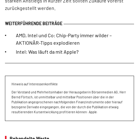
starken Anstiegs in kurzer Zeit sollten Zukäufe vorerst
zurückgestellt werden.
AMD, Intel und Co: Chip-Party immer wilder –
AKTIONÄR-Tipps explodieren
Intel: Was läuft da mit Apple?
Hinweis auf Interessenkonflikte
Der Vorstand und Mehrheitsinhaber der Herausgeberin Börsenmedien AG, Herr
Bernd Förtsch, ist unmittelbar und mittelbar Positionen über die in der
Publikation angesprochenen nachfolgenden Finanzinstrumente oder hierauf
bezogene Derivate eingegangen, die von der durch die Publikation etwaig
resultierenden Kursentwicklung profitieren können: Apple.
Behandelte Werte