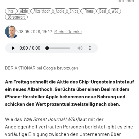
Foto: Gemini
Intel
Aktie
Allzeithoch
Apple
Chips
iPhone
Deal
WSJ
Börsenwert
08.05.2026, 19:47
‧
Michel Doepke
DER AKTIONÄR bei Google bevorzugen
Am Freitag schnellt die Aktie des Chip-Urgesteins Intel auf
ein neues Allzeithoch. Gerüchte über einen Deal mit dem
iPhone-Hersteller Apple bekommen neue Nahrung und
schicken den Wert prozentual zweistellig nach oben.
Wie das
Wall Street Journal (WSJ)
laut mit der
Angelegenheit vertrauten Personen berichtet, gibt es eine
vorläufige Einigung zwischen den Unternehmen über