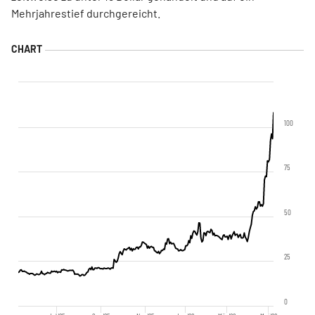
Mehrjahrestief durchgereicht.
100
75
50
25
0