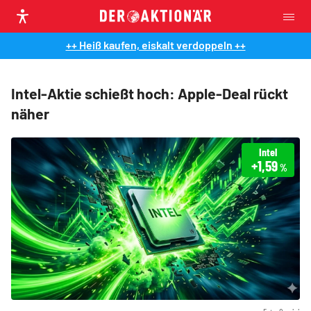
++ Heiß kaufen, eiskalt verdoppeln ++
Intel-Aktie schießt hoch: Apple-Deal rückt
näher
Intel
+1,59
%