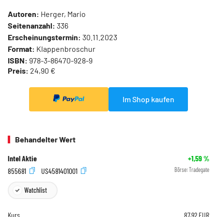
Autoren:
Herger, Mario
Seitenanzahl:
336
Erscheinungstermin:
30.11.2023
Format:
Klappenbroschur
ISBN:
978-3-86470-928-9
Preis:
24,90 €
Im Shop kaufen
Behandelter Wert
Intel Aktie
+1,59
%
855681
US4581401001
Börse:
Tradegate
Watchlist
Kurs
87,92
EUR