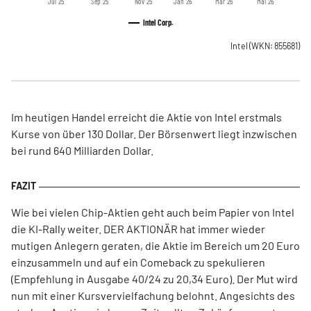
Jul '25
Sep '25
Nov '25
Jan '26
Mär '26
Mai '26
Intel Corp.
Intel
(WKN: 855681)
Im heutigen Handel erreicht die Aktie von Intel erstmals
Kurse von über 130 Dollar. Der Börsenwert liegt inzwischen
bei rund 640 Milliarden Dollar.
Wie bei vielen Chip-Aktien geht auch beim Papier von Intel
die KI-Rally weiter. DER AKTIONÄR hat immer wieder
mutigen Anlegern geraten, die Aktie im Bereich um 20 Euro
einzusammeln und auf ein Comeback zu spekulieren
(Empfehlung in Ausgabe 40/24 zu 20,34 Euro). Der Mut wird
nun mit einer Kursvervielfachung belohnt. Angesichts des