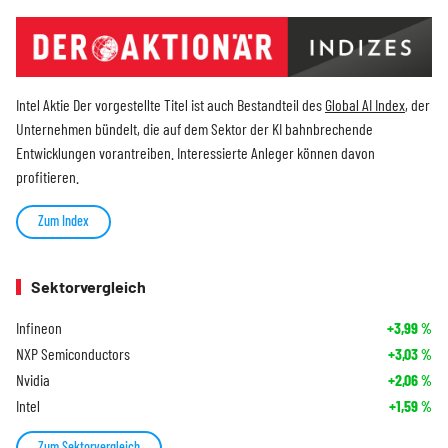
Intel Aktie Der vorgestellte Titel ist auch Bestandteil des
Global AI Index
, der
Unternehmen bündelt, die auf dem Sektor der KI bahnbrechende
Entwicklungen vorantreiben. Interessierte Anleger können davon
profitieren.
Zum Index
Sektorvergleich
Infineon
+3,99
%
NXP Semiconductors
+3,03
%
Nvidia
+2,06
%
Intel
+1,59
%
Zum Sektorvergleich