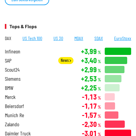
Tops & Flops
DAX
US Tech 100
US 30
MDAX
SDAX
EuroStoxx
+3,99
Infineon
%
+3,40
SAP
News
%
+2,99
Scout24
%
+2,53
Siemens
%
+2,25
BMW
%
-1,13
Merck
%
-1,17
Beiersdorf
%
-1,57
Munich Re
%
-2,30
Zalando
%
-3,01
Daimler Truck
%