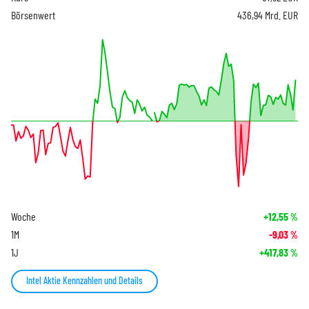
Börsenwert
436,94 Mrd. EUR
Woche
+12,55
%
1M
-9,03
%
1J
+417,83
%
Intel Aktie Kennzahlen und Details