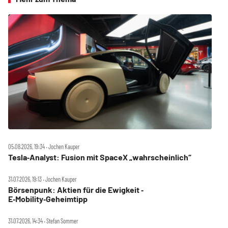
05.08.2026, 19:34 ‧ Jochen Kauper
Tesla‑Analyst: Fusion mit SpaceX „wahrscheinlich“
31.07.2026, 19:13 ‧ Jochen Kauper
Börsenpunk: Aktien für die Ewigkeit ‑
E‑Mobility‑Geheimtipp
31.07.2026, 14:34 ‧ Stefan Sommer