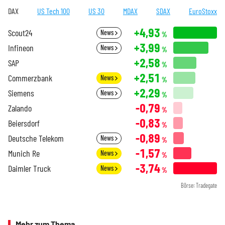
DAX
US Tech 100
US 30
MDAX
SDAX
EuroStoxx
+4,93
Scout24
News
%
+3,99
Infineon
News
%
+2,58
SAP
%
+2,51
Commerzbank
News
%
+2,29
Siemens
News
%
-0,79
Zalando
%
-0,83
Beiersdorf
%
-0,89
Deutsche Telekom
News
%
-1,57
Munich Re
News
%
-3,74
Daimler Truck
News
%
Börse: Tradegate
Mehr zum Thema