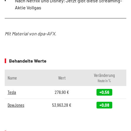
Nach Netflix und Disney: Jetzt gibt diese Streaming-
Aktie Vollgas
Mit Material von dpa-AFX.
Behandelte Werte
Veränderung
Name
Wert
Heute in %
Tesla
278,90
€
+0,56
DowJones
53.963,28
€
+0,08