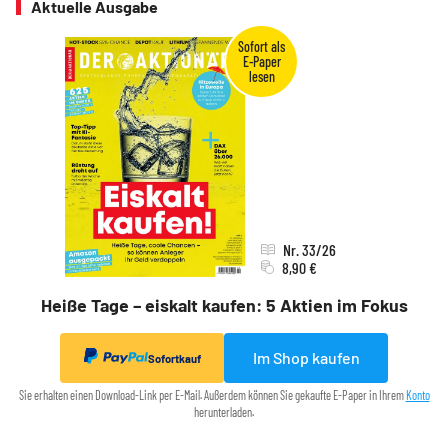
Aktuelle Ausgabe
Nr. 33/26
8,90 €
Heiße Tage – eiskalt kaufen: 5 Aktien im Fokus
Im Shop kaufen
Sofortkauf
Sie erhalten einen Download-Link per E-Mail. Außerdem können Sie gekaufte E-Paper in Ihrem
Konto
herunterladen.