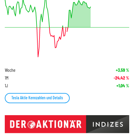
Woche
+3,59
%
1M
-24,42
%
1J
+1,04
%
Tesla Aktie Kennzahlen und Details