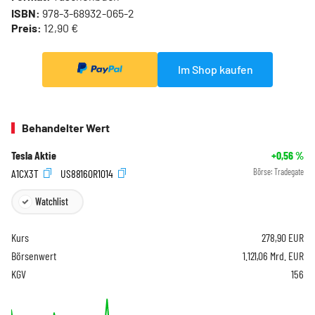
ISBN:
978-3-68932-065-2
Preis:
12,90 €
Im Shop kaufen
Behandelter Wert
Tesla Aktie
+0,56
%
A1CX3T
US88160R1014
Börse:
Tradegate
Watchlist
Kurs
278,90
EUR
Börsenwert
1.121,06 Mrd. EUR
KGV
156