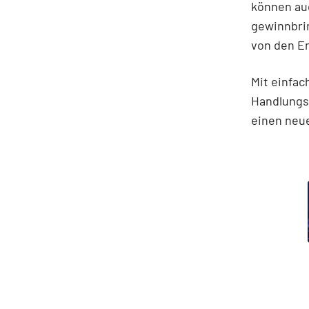
können auc
gewinnbrin
von den E
Mit einfa
Handlungs
einen neu