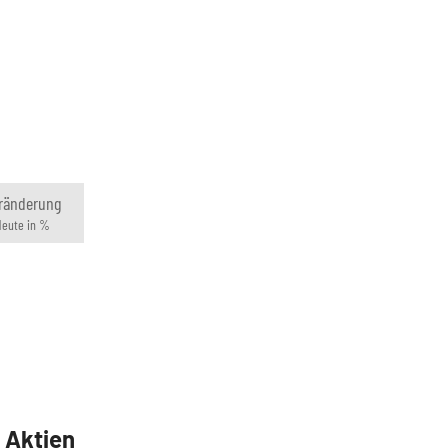
ränderung
eute in %
5 Aktien