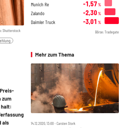
-1,57
Munich Re
%
-2,30
Zalando
%
-3,01
Daimler Truck
%
o: Shutterstock
Börse: Tradegate
ehlung
Mehr zum Thema
Preis-
h zum
halt:
 Verfassung
 als
14.12.2020, 13:00 ‧ Carsten Stork