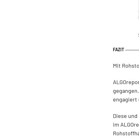
Mit Rohst
ALGOreport
gegangen.
engagiert 
Diese und 
im ALGOrep
Rohstoffh