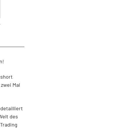
T
n!
 short
 zwei Mal
etailliert
Welt des
-Trading