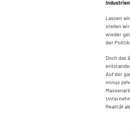
Industriem
Lassen wir
stellen w
wieder gel
der Politi
Doch das ä
entstanden
Auf der g
minus zehn
Massenarbe
Unternehme
Realität a