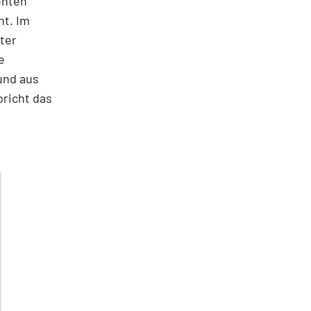
enten
ht. Im
ter
e
und aus
bricht das