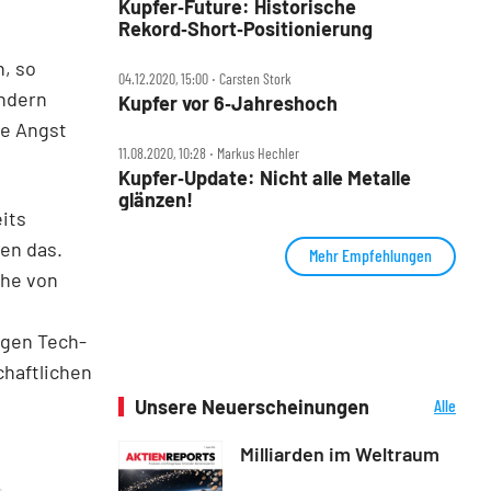
Kupfer‑Future: Historische
Rekord‑Short‑Positionierung
, so
04.12.2020, 15:00 ‧ Carsten Stork
ändern
Kupfer vor 6‑Jahreshoch
ie Angst
11.08.2020, 10:28 ‧ Markus Hechler
Kupfer‑Update: Nicht alle Metalle
glänzen!
its
en das.
Mehr Empfehlungen
che von
igen Tech-
chaftlichen
Unsere Neuerscheinungen
Alle
Neuerscheinungen
Milliarden im Weltraum