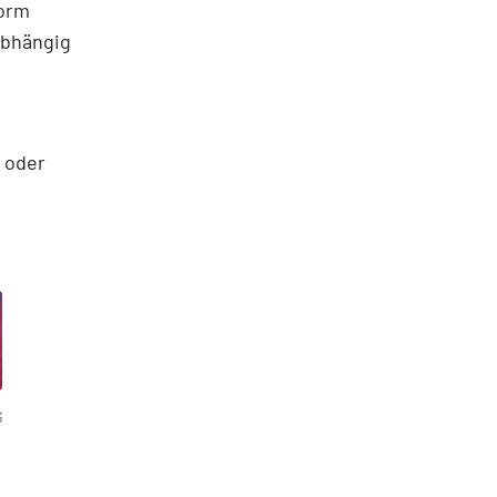
norm
abhängig
 oder
G