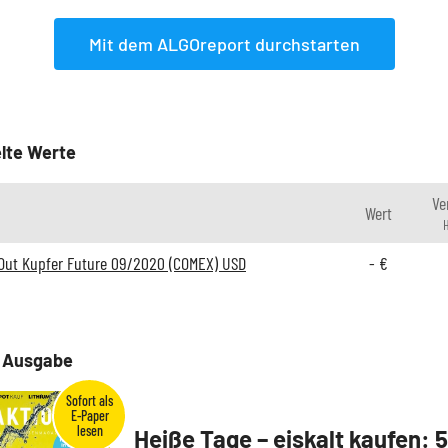
Mit dem ALGOreport durchstarten
lte Werte
Ve
Wert
H
Out Kupfer Future 09/2020 (COMEX) USD
-
€
e Ausgabe
Heiße Tage – eiskalt kaufen: 