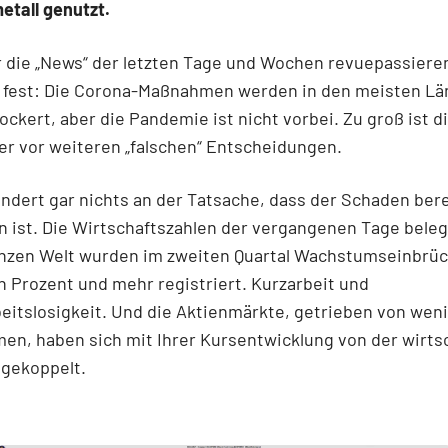
etall genutzt.
 die „News“ der letzten Tage und Wochen revuepassieren
ir fest: Die Corona-Maßnahmen werden in den meisten L
ockert, aber die Pandemie ist nicht vorbei. Zu groß ist d
ker vor weiteren „falschen“ Entscheidungen.
ndert gar nichts an der Tatsache, dass der Schaden bere
 ist. Die Wirtschaftszahlen der vergangenen Tage beleg
anzen Welt wurden im zweiten Quartal Wachstumseinbrü
 Prozent und mehr registriert. Kurzarbeit und
itslosigkeit. Und die Aktienmärkte, getrieben von wen
n, haben sich mit Ihrer Kursentwicklung von der wirts
bgekoppelt.