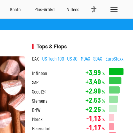
Tops & Flops
DAX
US Tech 100
US 30
MDAX
SDAX
EuroStoxx
+3,99
Infineon
%
+3,40
SAP
%
+2,99
Scout24
%
+2,53
Siemens
%
+2,25
BMW
%
-1,13
Merck
%
-1,17
Beiersdorf
%