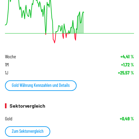
Woche
+4,41
%
1M
+1,72
%
1J
+25,57
%
Gold Währung Kennzahlen und Details
Sektorvergleich
Gold
+0,49
%
Zum Sektorvergleich