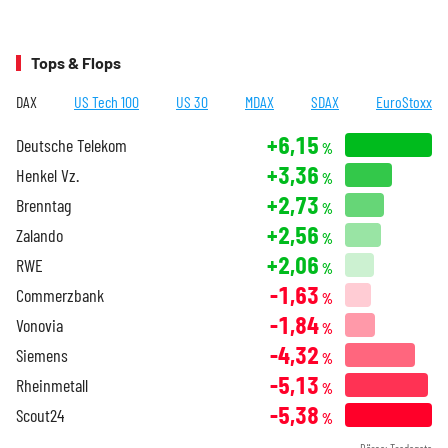
Tops & Flops
DAX
US Tech 100
US 30
MDAX
SDAX
EuroStoxx
+6,15
Deutsche Telekom
%
+3,36
Henkel Vz.
%
+2,73
Brenntag
%
+2,56
Zalando
%
+2,06
RWE
%
-1,63
Commerzbank
%
-1,84
Vonovia
%
-4,32
Siemens
%
-5,13
Rheinmetall
%
-5,38
Scout24
%