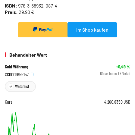
ISBN:
978-3-68932-087-4
Preis:
29,90 €
Im Shop kaufen
Behandelter Wert
Gold Währung
+0,49
%
XC0009655157
Börse:
Infront FX Market
Watchlist
Kurs
4.260,8350
USD