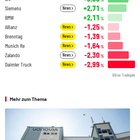
+2,71
Siemens
News
%
+2,11
BMW
%
-1,25
Allianz
News
%
-1,39
Brenntag
News
%
-1,64
Munich Re
News
%
-2,30
Zalando
News
%
-2,99
Daimler Truck
News
%
Börse: Tradegate
Mehr zum Thema