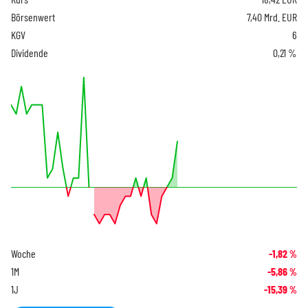
Börsenwert
7,40 Mrd. EUR
KGV
6
Dividende
0,21 %
Woche
-1,82
%
1M
-5,86
%
1J
-15,39
%