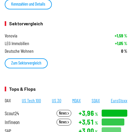
Kennzahlen und Details
Sektorvergleich
Vonovia
+1,59
%
LEG Immobilien
+1,05
%
Deutsche Wohnen
0
%
Zum Sektorvergleich
Tops & Flops
DAX
US Tech 100
US 30
MDAX
SDAX
EuroStoxx
+3,96
Scout24
News
%
+3,51
Infineon
News
%
+3,00
SAP
%