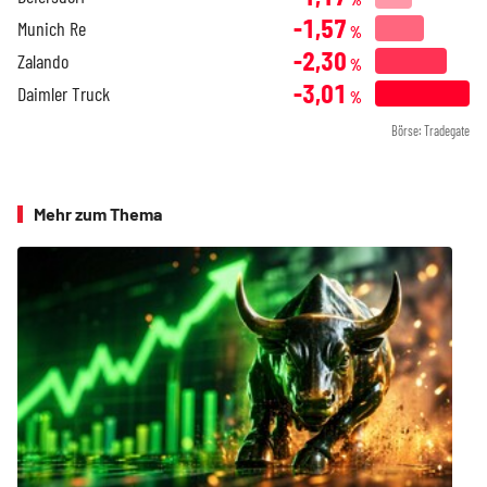
-1,57
Munich Re
%
-2,30
Zalando
%
-3,01
Daimler Truck
%
Börse: Tradegate
Mehr zum Thema