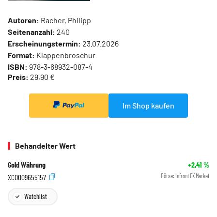
Autoren:
Racher, Philipp
Seitenanzahl:
240
Erscheinungstermin:
23.07.2026
Format:
Klappenbroschur
ISBN:
978-3-68932-087-4
Preis:
29,90 €
Im Shop kaufen
Behandelter Wert
Gold Währung
+2,41
%
XC0009655157
Börse:
Infront FX Market
Watchlist