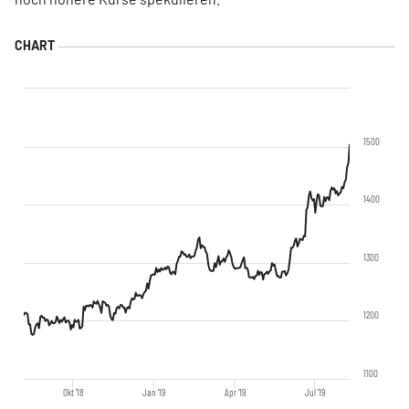
1500
1400
1300
1200
1100
Okt '18
Jan '19
Apr '19
Jul '19