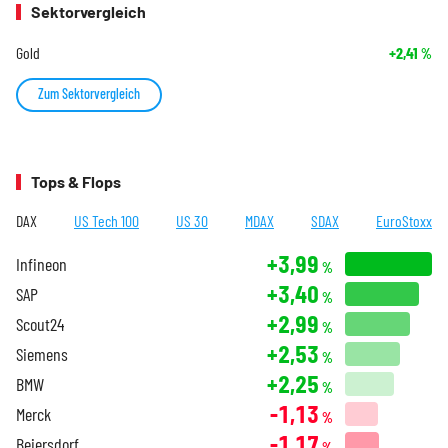
Sektorvergleich
Gold
+2,41
%
Zum Sektorvergleich
Tops & Flops
DAX
US Tech 100
US 30
MDAX
SDAX
EuroStoxx
+3,99
Infineon
%
+3,40
SAP
%
+2,99
Scout24
%
+2,53
Siemens
%
+2,25
BMW
%
-1,13
Merck
%
-1,17
Beiersdorf
%