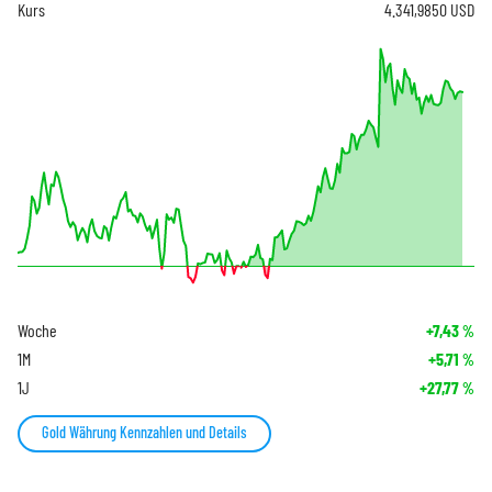
Kurs
4.341,9850
USD
Woche
+7,43
%
1M
+5,71
%
1J
+27,77
%
Gold Währung Kennzahlen und Details