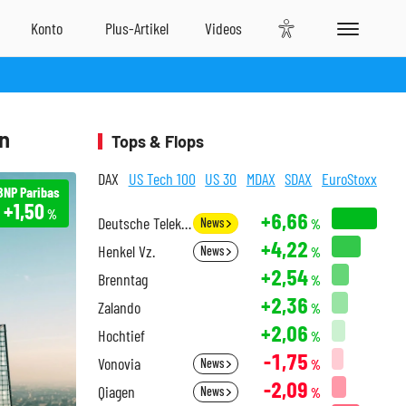
in
Tops & Flops
DAX
US Tech 100
US 30
MDAX
SDAX
EuroStoxx
BNP Paribas
+1,50
%
+6,66
Deutsche Telekom
News
%
+4,22
Henkel Vz.
News
%
+2,54
Brenntag
%
+2,36
Zalando
%
+2,06
Hochtief
%
-1,75
Vonovia
News
%
-2,09
Qiagen
News
%