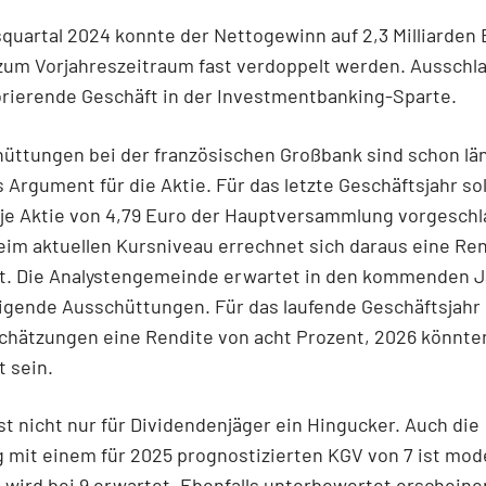
quartal 2024 konnte der Nettogewinn auf 2,3 Milliarden 
 zum Vorjahreszeitraum fast verdoppelt werden. Aussch
orierende Geschäft in der Investmentbanking-Sparte.
üttungen bei der französischen Großbank sind schon lä
s Argument für die Aktie. Für das letzte Geschäftsjahr sol
 je Aktie von 4,79 Euro der Hauptversammlung vorgesch
im aktuellen Kursniveau errechnet sich daraus eine Re
nt. Die Analystengemeinde erwartet in den kommenden 
igende Ausschüttungen. Für das laufende Geschäftsjahr 
Schätzungen eine Rendite von acht Prozent, 2026 könnte
t sein.
ist nicht nur für Dividendenjäger ein Hingucker. Auch die
mit einem für 2025 prognostizierten KGV von 7 ist mode
wird bei 9 erwartet. Ebenfalls unterbewertet erscheine