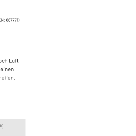
N: 887771)
och Luft
 einen
reifen.
ng