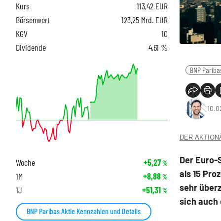
Kurs
113,42
EUR
Börsenwert
123,25 Mrd. EUR
KGV
10
Dividende
4,61 %
BNP Pariba
10.0
DER AKTIONÄR
Der Euro-
Woche
+5,27
%
als 15 Pro
1M
+8,88
%
sehr überz
1J
+51,31
%
sich auch 
BNP Paribas Aktie Kennzahlen und Details