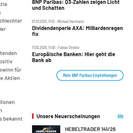
BNP Paribas: Q3‑Zahlen zeigen Licht
ktie
und Schatten
s
schlechter
01.07.2025, 11:51 ‧ Michael Herrmann
Dividendenperle AXA: Milliardenregen
Der
fix
17.02.2025, 11:00 ‧ Fabian Strebin
itenden
Europäische Banken: Hier geht die
Bank ab
ositiv
ewinn für
Mehr BNP Paribas Empfehlungen
ne Aktien
llionen
n
Unsere Neuerscheinungen
Alle
s bekannt
Neuerscheinungen
HEBELTRADER 141/26