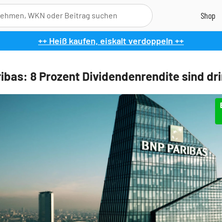
++ Heiß kaufen, eiskalt verdoppeln ++
ibas: 8 Prozent Dividendenrendite sind dr