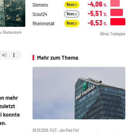
-4,06
Siemens
News
%
-5,51
Scout24
News
%
-6,53
Rheinmetall
News
%
o: Shutterstock
Börse: Tradegate
Mehr zum Thema
on mehr
zuletzt
i konnte
en.
28.10.2025, 11:27 ‧ Jan-Paul Fóri