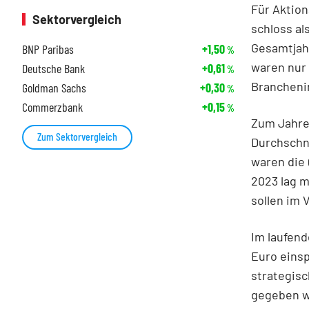
Für Aktion
Sektorvergleich
schloss al
Gesamtjahr
BNP Paribas
+1,50
%
waren nur 
Deutsche Bank
+0,61
%
Branchenin
Goldman Sachs
+0,30
%
Commerzbank
+0,15
%
Zum Jahres
Zum Sektorvergleich
Durchschni
waren die 
2023 lag m
sollen im 
Im laufend
Euro einsp
strategis
gegeben w