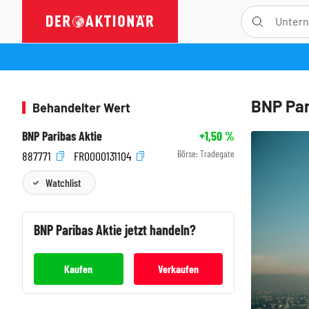
BNP Par
Behandelter Wert
BNP Paribas Aktie
+1,50
%
Börse:
Tradegate
887771
FR0000131104
Watchlist
BNP Paribas
Aktie jetzt handeln?
Kaufen
Verkaufen