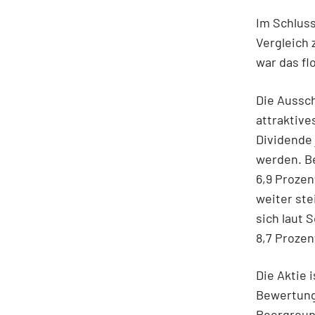
Im Schluss
Vergleich
war das fl
Die Aussch
attraktive
Dividende
werden. Be
6,9 Proze
weiter ste
sich laut 
8,7 Prozen
Die Aktie 
Bewertung 
Peergroup 