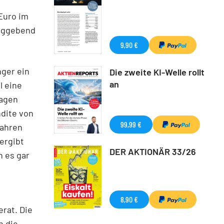
Euro im
laggebend
9,90 €
nger ein
Die zweite KI-Welle rollt
an
l eine
lagen
ndite von
99,99 €
Jahren
ergibt
DER AKTIONÄR 33/26
n es gar
8,90 €
rat. Die
n die