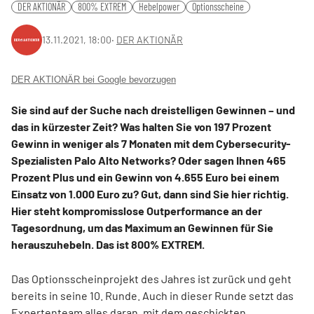
DER AKTIONÄR
800% EXTREM
Hebelpower
Optionsscheine
13.11.2021, 18:00
‧
DER AKTIONÄR
DER AKTIONÄR bei Google bevorzugen
Sie sind auf der Suche nach dreistelligen Gewinnen – und
das in kürzester Zeit? Was halten Sie von 197 Prozent
Gewinn in weniger als 7 Monaten mit dem Cybersecurity-
Spezialisten Palo Alto Networks? Oder sagen Ihnen 465
Prozent Plus und ein Gewinn von 4.655 Euro bei einem
Einsatz von 1.000 Euro zu? Gut, dann sind Sie hier richtig.
Hier steht kompromisslose Outperformance an der
Tagesordnung, um das Maximum an Gewinnen für Sie
herauszuhebeln. Das ist 800% EXTREM.
Das Optionsscheinprojekt des Jahres ist zurück und geht
bereits in seine 10. Runde. Auch in dieser Runde setzt das
Expertenteam alles daran, mit dem geschickten