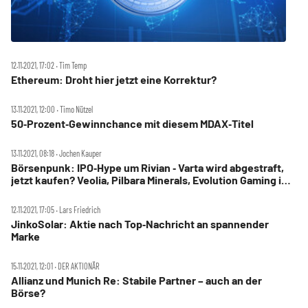
12.11.2021, 17:02 ‧ Tim Temp
Ethereum: Droht hier jetzt eine Korrektur?
13.11.2021, 12:00 ‧ Timo Nützel
50‑Prozent‑Gewinnchance mit diesem MDAX‑Titel
13.11.2021, 08:18 ‧ Jochen Kauper
Börsenpunk: IPO‑Hype um Rivian ‑ Varta wird abgestraft,
jetzt kaufen? Veolia, Pilbara Minerals, Evolution Gaming im
Check ‑ Facebook wird Meta, Sto wird spannend
12.11.2021, 17:05 ‧ Lars Friedrich
JinkoSolar: Aktie nach Top‑Nachricht an spannender
Marke
15.11.2021, 12:01 ‧ DER AKTIONÄR
Allianz und Munich Re: Stabile Partner – auch an der
Börse?