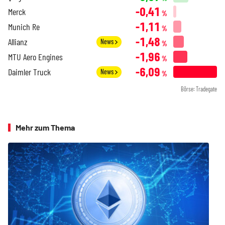
-0,41
Merck
%
-1,11
Munich Re
%
-1,48
Allianz
News
%
-1,96
MTU Aero Engines
%
-6,09
Daimler Truck
News
%
Börse: Tradegate
Mehr zum Thema