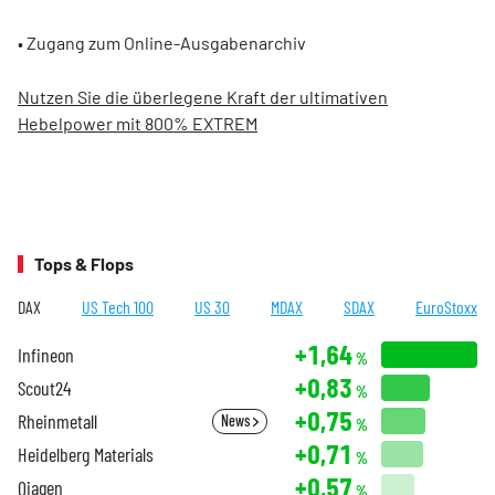
• Zugang zum Online-Ausgabenarchiv
Nutzen Sie die überlegene Kraft der ultimativen
Hebelpower mit 800% EXTREM
Tops & Flops
DAX
US Tech 100
US 30
MDAX
SDAX
EuroStoxx
+1,64
Infineon
%
+0,83
Scout24
%
+0,75
Rheinmetall
News
%
+0,71
Heidelberg Materials
%
+0,57
Qiagen
%