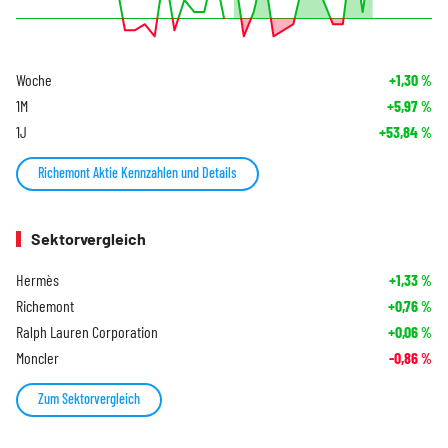
Woche
+1,30
%
1M
+5,97
%
1J
+53,84
%
Richemont Aktie Kennzahlen und Details
Sektorvergleich
Hermès
+1,33
%
Richemont
+0,76
%
Ralph Lauren Corporation
+0,06
%
Moncler
-0,86
%
Zum Sektorvergleich