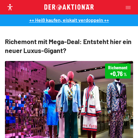
++ Heiß kaufen, eiskalt verdoppeln ++
Richemont mit Mega-Deal: Entsteht hier ein
neuer Luxus-Gigant?
Richemont
+0,76
%