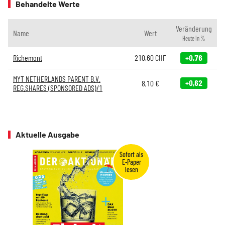
Behandelte Werte
Veränderung
Name
Wert
Heute in %
Richemont
210,60
CHF
+0,76
MYT NETHERLANDS PARENT B.V.
+0,62
8,10
€
REG.SHARES (SPONSORED ADS)/1
Aktuelle Ausgabe