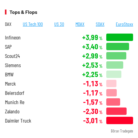
Tops & Flops
DAX
US Tech 100
US 30
MDAX
SDAX
EuroStoxx
+3,99
Infineon
%
+3,40
SAP
%
+2,99
Scout24
%
+2,53
Siemens
%
+2,25
BMW
%
-1,13
Merck
%
-1,17
Beiersdorf
%
-1,57
Munich Re
%
-2,30
Zalando
%
-3,01
Daimler Truck
%
Börse: Tradegate