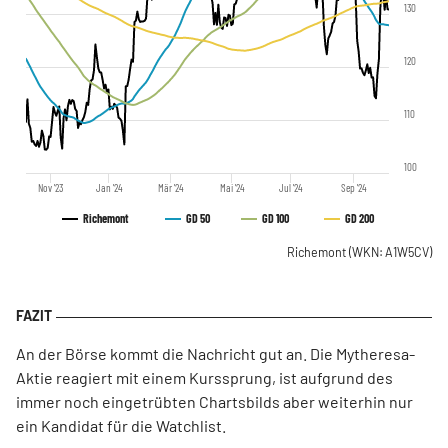
130
120
110
100
Nov '23
Jan '24
Mär '24
Mai '24
Jul '24
Sep '24
Richemont
GD 50
GD 100
GD 200
Richemont
(WKN: A1W5CV)
An der Börse kommt die Nachricht gut an. Die Mytheresa-
Aktie reagiert mit einem Kurssprung, ist aufgrund des
immer noch eingetrübten Chartsbilds aber weiterhin nur
ein Kandidat für die Watchlist.