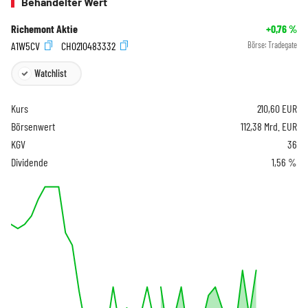
Behandelter Wert
Richemont Aktie
+0,76
%
A1W5CV
CH0210483332
Börse:
Tradegate
Watchlist
Kurs
210,60
EUR
Börsenwert
112,38 Mrd. EUR
KGV
36
Dividende
1,56 %