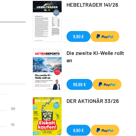
HEBELTRADER 141/26
9,90 €
Die zweite KI-Welle rollt
an
99,99 €
DER AKTIONÄR 33/26
200
175
8,90 €