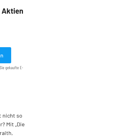
5 Aktien
en
Sie gekaufte E-
t nicht so
? Mit „Die
raith,