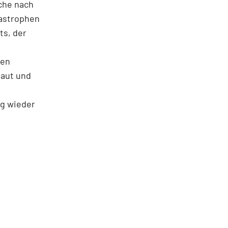
che nach
as­trophen
ts, der
hen
haut und
ag wieder