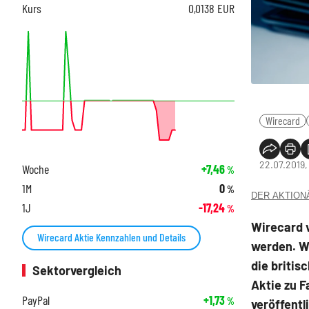
Kurs
0,0138
EUR
Wirecard
22.07.2019,
Woche
+7,46
%
1M
0
%
DER AKTIONÄR
1J
-17,24
%
Wirecard 
Wirecard Aktie Kennzahlen und Details
werden. W
die britis
Sektorvergleich
Aktie zu F
PayPal
+1,73
%
veröffentl