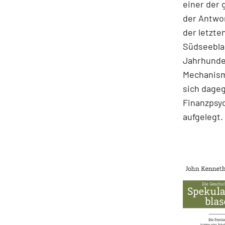
einer der
der Antwor
der letzte
Südseeblas
Jahrhunder
Mechanism
sich dage
Finanzpsyc
aufgelegt.