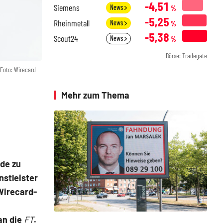
-4,51
Siemens
News
%
-5,25
Rheinmetall
News
%
-5,38
Scout24
News
%
Börse: Tradegate
Foto: Wirecard
Mehr zum Thema
hde zu
stleister
 Wirecard-
an die
FT
.