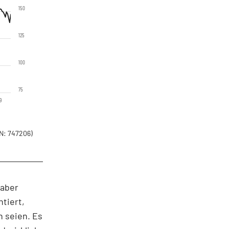
150
125
100
75
9
N: 747206)
 aber
tiert,
 seien. Es