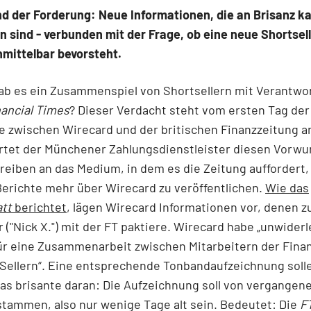
nd der Forderung: Neue Informationen, die an Brisanz k
n sind - verbunden mit der Frage, ob eine neue Shortsell
mittelbar bevorsteht.
ab es ein Zusammenspiel von Shortsellern mit Verantwo
nancial Times
? Dieser Verdacht steht vom ersten Tag der
e zwischen Wirecard und der britischen Finanzzeitung a
rtet der Münchener Zahlungsdienstleister diesen Vorwur
eiben an das Medium, in dem es die Zeitung auffordert,
erichte mehr über Wirecard zu veröffentlichen.
Wie das
att
berichtet
, lägen Wirecard Informationen vor, denen zu
r ("Nick X.") mit der FT paktiere. Wirecard habe „unwider
ür eine Zusammenarbeit zwischen Mitarbeitern der Finan
Sellern“. Eine entsprechende Tonbandaufzeichnung solle
as brisante daran: Die Aufzeichnung soll von vergange
tammen, also nur wenige Tage alt sein. Bedeutet: Die
F