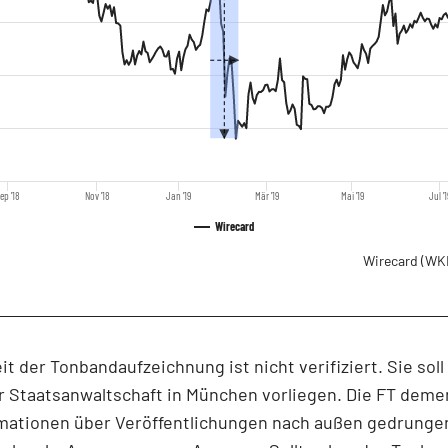
ep '18
Nov '18
Jan '19
Mär '19
Mai '19
Jul '1
Wirecard
Wirecard
(WK
it der Tonbandaufzeichnung ist nicht verifiziert. Sie soll
r Staatsanwaltschaft in München vorliegen. Die FT demen
rmationen über Veröffentlichungen nach außen gedrungen