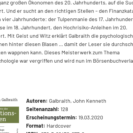
 ganz großen Ökonomen des 20. Jahrhunderts, auf die Su
t. Und er sucht an den richtigen Stellen – den Finanz­kat
n vier Jahrhunderte: der Tulpenmanie des 17. Jahrhunder
e im 18. Jahrhundert, den Hochrisiko-Anleihen im 20.
t. Mit Geist und Witz erklärt Gal­braith die psychologisc
en hinter diesen Blasen … damit der Leser sie durchsc
gen wappnen kann. Dieses Meisterwerk zum Thema
hologie war vergriffen und wird nun im Börsenbuchverl
Autoren:
Galbraith, John Kenneth
Seitenanzahl:
128
Erscheinungstermin:
19.03.2020
Format:
Hardcover