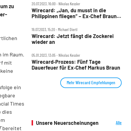
20.07.2023, 16:00 ‧ Nikolas Kessler
aum zu
Wirecard: „Jan, du musst in die
er-
Philippinen fliegen“ – Ex‑Chef Braun
als Fluchthelfer?
19.07.2023, 15:20 ‧ Michael Diertl
Wirecard: Jetzt fängt die Zockerei
rtlichen
wieder an
n im Raum.
05.01.2023, 13:05 ‧ Nikolas Kessler
Wirecard‑Prozess: Fünf Tage
f mit
Dauerfeuer für Ex‑Chef Markus Braun
 keine
Mehr Wirecard Empfehlungen
folge ein
legbare
cial Times
 dies
nem
Unsere Neuerscheinungen
Alle
T
bereitet
Neuerscheinungen