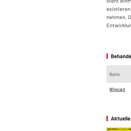
steht einm
existieren
nehmen. D
Entwicklun
Behande
Name
Wirecard
Aktuell