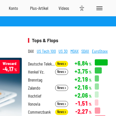
Tops & Flops
DAX
US Tech 100
US 30
MDAX
SDAX
EuroStoxx
+6,84
Wirecard
Deutsche Telekom
News
%
-4,17
+3,75
%
Henkel Vz.
News
%
+2,19
Brenntag
%
+2,16
Zalando
News
%
+2,06
Hochtief
%
-1,51
Vonovia
News
%
-2,27
Commerzbank
News
%