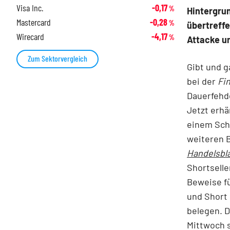
Visa Inc.
-0,17
%
Hintergru
Mastercard
-0,28
%
übertreffe
Wirecard
-4,17
%
Attacke un
Zum Sektorvergleich
Gibt und g
bei der
Fi
Dauerfehd
Jetzt erhä
einem Schr
weiteren B
Handelsbl
Shortselle
Beweise f
und Short 
belegen. D
Mittwoch s