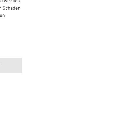
d wirklich
n Schaden
ten
g