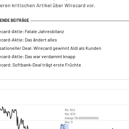
eren kritischen Artikel über Wirecard vor.
card-Aktie: Fatale Jahresbilanz
card-Aktie: Das ändert alles
ationeller Deal: Wirecard gewinnt Aldi als Kunden
ecard-Aktie: Das war verdammt knapp
card: Softbank-Deal trägt erste Früchte
Min: 103.4
Max: 167.8
Average: 135.60000000000002
Bins: 13