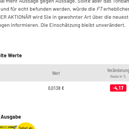
al mehr Aussage gegen Aussage. Sollte aber das Tonban
 und für echt befunden werden, würde die
FT
erhebliche
ER AKTIONÄR wird Sie in gewohnter Art über die neues
gen informieren. Die Einschätzung bleibt unverändert.
lte Werte
Veränderun
Wert
Heute in %
0,0138
€
-4,17
e Ausgabe