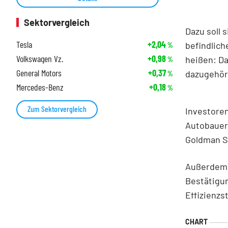
Sektorvergleich
Dazu soll 
Tesla
+2,04
befindlich
%
Volkswagen Vz.
+0,98
heißen: Da
%
General Motors
+0,37
dazugehör
%
Mercedes-Benz
+0,18
%
Zum Sektorvergleich
Investoren
Autobauer
Goldman Sa
Außerdem g
Bestätigu
Effizienzs