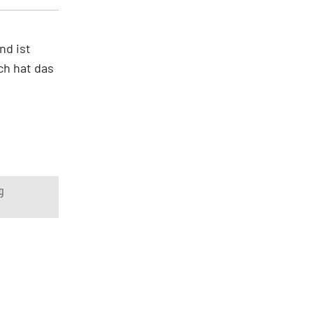
nd ist
ch hat das
g