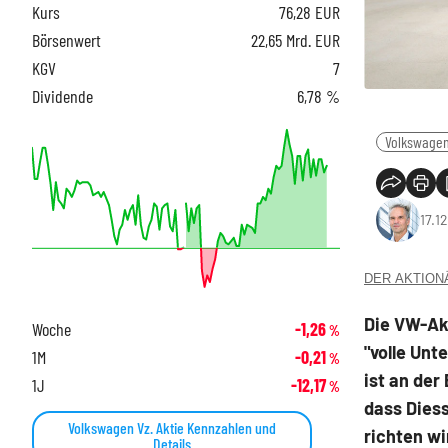
Kurs
76,28
EUR
Börsenwert
22,65 Mrd. EUR
KGV
7
Dividende
6,78 %
Volkswage
17.1
DER AKTIONÄR
Die VW-Ak
Woche
-1,26
%
"volle Unt
1M
-0,21
%
ist an der
1J
-12,17
%
dass Diess
Volkswagen Vz. Aktie Kennzahlen und
richten wi
Details