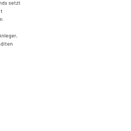
nds setzt
it
en
Anleger,
nditen