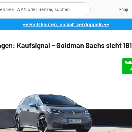
++ Heiß kaufen, eiskalt verdoppeln ++
gen: Kaufsignal – Goldman Sachs sieht 181
Vol