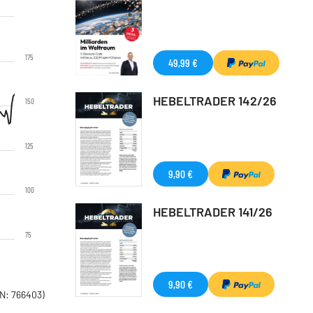
175
49,99 €
HEBELTRADER 142/26
150
125
9,90 €
100
HEBELTRADER 141/26
75
9,90 €
N: 766403)