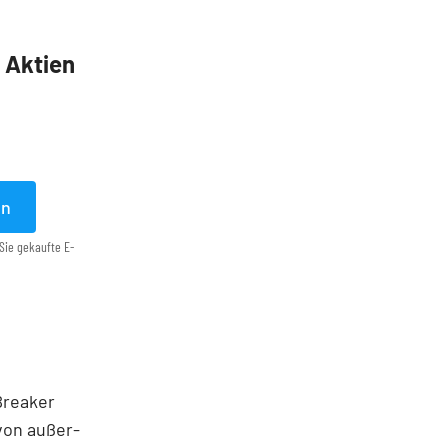
5 Aktien
en
Sie gekaufte E-
 Breaker
von außer­