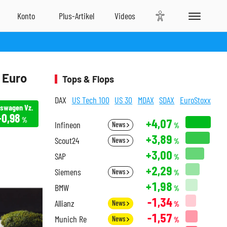
 Euro
Tops & Flops
DAX
US Tech 100
US 30
MDAX
SDAX
EuroStoxx
kswagen Vz.
+0,98
%
+4,07
Infineon
News
%
+3,89
Scout24
News
%
+3,00
SAP
%
+2,29
Siemens
News
%
+1,98
BMW
%
-1,34
Allianz
News
%
-1,57
Munich Re
News
%