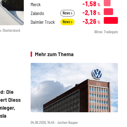
-1,58
Merck
%
-2,18
Zalando
News
%
-3,26
Daimler Truck
News
%
o: Shutterstock
Börse: Tradegate
Mehr zum Thema
d: Die
ert Diess
nleger,
sla
04.08.2026, 16:45 ‧ Jochen Kauper