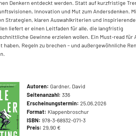
en Denkern entdeckt werden. Statt auf kurzfristige Tre
unftsvisionen, Innovation und Mut zum Andersdenken. M
n Strategien, klaren Auswahlkriterien und inspirierend
len liefert er einen Leit­faden für alle, die langfristig
chnittliche Gewinne erzielen wollen. Ein Must-read für 
ut haben, Regeln zu brechen – und außergewöhnliche Re
n.
Autoren:
Gardner, David
Seitenanzahl:
336
Erscheinungstermin:
25.06.2026
Format:
Klappenbroschur
ISBN:
978-3-68932-071-3
Preis:
29,90 €