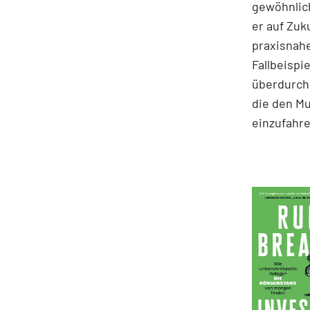
gewöhnlich
er auf Zuk
praxisnahe
Fallbeispie
überdurchs
die den M
einzufahre