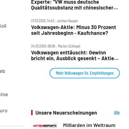
Experte: "VW muss deutsche
Qualitätssubstanz mit chinesischer
Entwicklungsgeschwindigkeit
verbinden"
27.07.2026, 14:43 ‧ Jochen Kauper
oll
Volkswagen‑Aktie: Minus 30 Prozent
seit Jahresbeginn ‑ Kaufchance?
24.07.2026, 08:09 ‧ Marion Schlegel
Volkswagen enttäuscht: Gewinn
bricht ein, Ausblick gesenkt – Aktie
fällt
ieb
Mehr Volkswagen Vz. Empfehlungen
eine
Euro
Unsere Neuerscheinungen
Alle
Neuerscheinungen
Milliarden im Weltraum