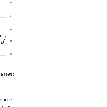
30
25
20
15
10
0
N: 554550)
 Mutter
h mehr