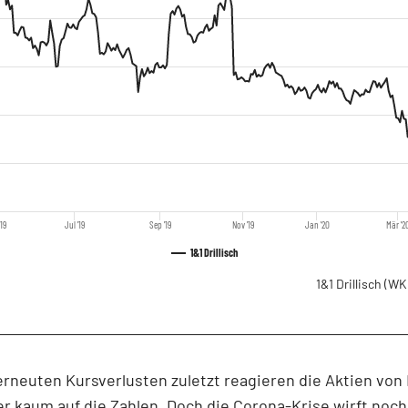
'19
Jul '19
Sep '19
Nov '19
Jan '20
Mär '2
1&1 Drillisch
1&1 Drillisch
(WK
rneuten Kursverlusten zuletzt reagieren die Aktien von
r kaum auf die Zahlen. Doch die Corona-Krise wirft noc