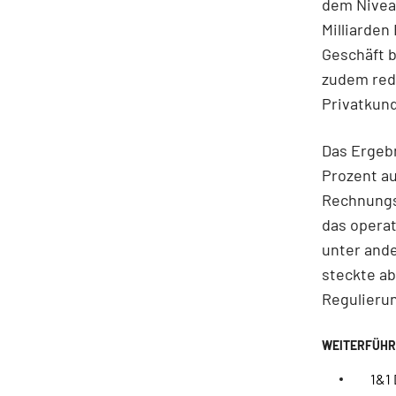
dem Niveau
Milliarden
Geschäft b
zudem red
Privatkun
Das Ergebn
Prozent au
Rechnungs
das opera
unter and
steckte a
Regulieru
1&1 