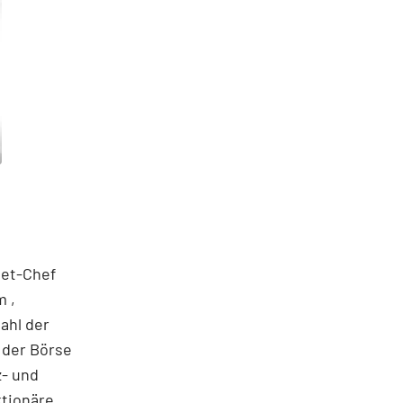
net-Chef
 ,
ahl der
 der Börse
z- und
ktionäre