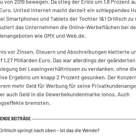
 von 2019 bewegen. Da stieg der Erlös um 1,8 Prozent au
 Euro. United Internet macht derzeit ein schleppendes 
ei Smartphones und Tablets der Tochter 1&1 Drillisch zu 
uziert das Unternehmen die Online-Werbeflächen bei d
denangeboten wie GMX und Web.de.
is vor Zinsen, Steuern und Abschreibungen kletterte u
f 1,27 Milliarden Euro. Das war allerdings der geänderten
legung bei Leasingverhältnissen zu verdanken, ohne di
tive Ergebnis um knapp 2 Prozent gesunken. Der Konzer
erem mehr Geld für Werbung für seine Privatkundenange
ber auch Geld in die Gewerbekundenmarke Ionos. Auch
ngseffekte bremsten.
Drillisch springt nach oben – ist das die Wende?