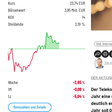
Kurs
23,74
EUR
Börsenwert
3,95 Mrd. EUR
KGV
14
Dividende
2,19 %
Utd. Intern
26.0
DER AKTIONÄR
Woche
-2,65
%
Der Teleko
1M
-0,09
%
Jahr eine
1J
-5,04
%
deutlich e
Kennzahlen und Details
Jahr soll 