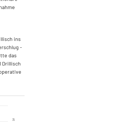
ernahme
lisch ins
erschlug -
atte das
Drillisch
 operative
35