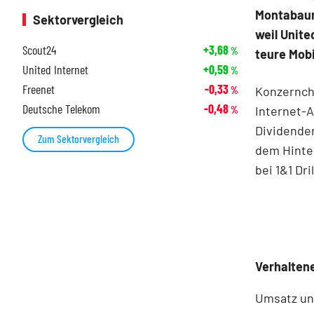
Montabaur 
Sektorvergleich
weil Unite
Scout24
+3,68
%
teure Mob
United Internet
+0,59
%
Freenet
-0,33
Konzernch
%
Deutsche Telekom
-0,48
Internet-A
%
Dividenden
Zum Sektorvergleich
dem Hinter
bei 1&1 Dri
Verhalten
Umsatz und