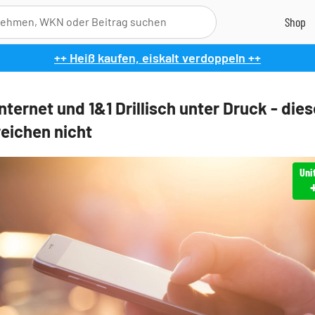
++ Heiß kaufen, eiskalt verdoppeln ++
nternet und 1&1 Drillisch unter Druck - dies
reichen nicht
Uni