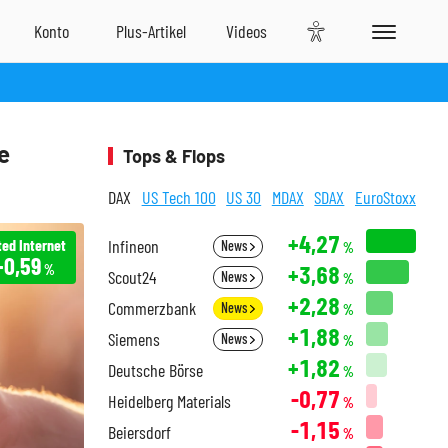
e
Tops & Flops
DAX
US Tech 100
US 30
MDAX
SDAX
EuroStoxx
+4,27
ted Internet
Infineon
News
%
+0,59
+3,68
%
Scout24
News
%
+2,28
Commerzbank
News
%
+1,88
Siemens
News
%
+1,82
Deutsche Börse
%
-0,77
Heidelberg Materials
%
-1,15
Beiersdorf
%