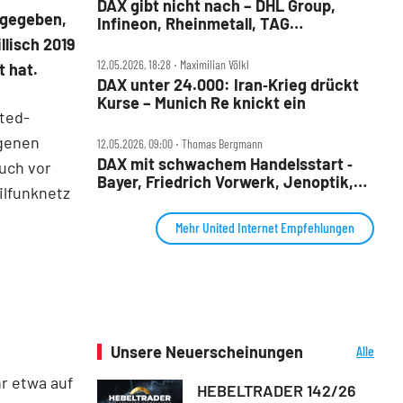
DAX gibt nicht nach – DHL Group,
e gegeben,
Infineon, Rheinmetall, TAG
Immobilien, TKMS und United Internet
llisch 2019
im Check
12.05.2026, 18:28 ‧ Maximilian Völkl
 hat.
DAX unter 24.000: Iran‑Krieg drückt
Kurse – Munich Re knickt ein
ted-
agenen
12.05.2026, 09:00 ‧ Thomas Bergmann
DAX mit schwachem Handelsstart ‑
uch vor
Bayer, Friedrich Vorwerk, Jenoptik,
ilfunknetz
Munich Re, Rheinmetall, Siemens
Energy, TAG Immobilien und United
Mehr United Internet Empfehlungen
Internet im Check
Unsere Neuerscheinungen
Alle
Neuerscheinungen
r etwa auf
HEBELTRADER 142/26