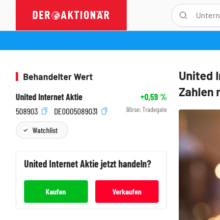
United I
Behandelter Wert
Zahlen 
United Internet Aktie
+0,59
%
Börse:
Tradegate
508903
DE0005089031
Watchlist
United Internet
Aktie jetzt handeln?
Kaufen
Verkaufen