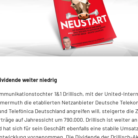
Dividende weiter niedrig
mmunikationstochter 1&1 Drillisch, mit der United-Inter
mermuth die etablierten Netzanbieter Deutsche Telekom
nd Telefónica Deutschland angreifen will, steigerte die Z
räge auf Jahressicht um 790.000. Drillisch ist weiter an
d hat sich für sein Geschäft ebenfalls eine stabile Umsat
ntwicklung vorgenommen. Die Dividende der Drillisch-A