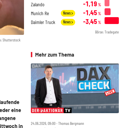
-1,19
Zalando
%
-1,45
Munich Re
News
%
-3,45
Daimler Truck
News
%
Börse: Tradegate
o: Shutterstock
Mehr zum Thema
 laufende
eder eine
gangene
24.06.2026, 09:00 ‧ Thomas Bergmann
ittwoch in