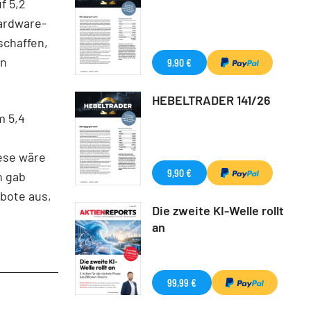
f 5,2
Hardware-
schaffen,
en
9,90 €
HEBELTRADER 141/26
m 5,4
ese wäre
9,90 €
n gab
bote aus,
Die zweite KI-Welle rollt
an
99,99 €