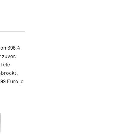
von 396,4
r zuvor.
 Tele
brockt.
99 Euro je