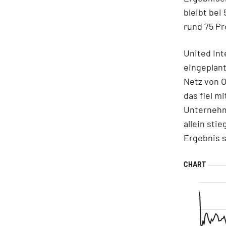
bleibt bei
rund 75 Pr
United Int
eingeplant
Netz von O
das fiel m
Unternehme
allein sti
Ergebnis s