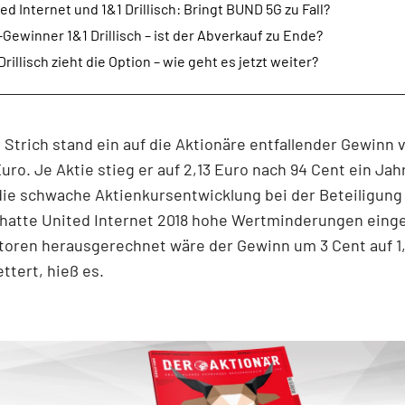
ed Internet und 1&1 Drillisch: Bringt BUND 5G zu Fall?
Gewinner 1&1 Drillisch – ist der Abverkauf zu Ende?
Drillisch zieht die Option – wie geht es jetzt weiter?
Strich stand ein auf die Aktionäre entfallender Gewinn 
Euro. Je Aktie stieg er auf 2,13 Euro nach 94 Cent ein Jah
die schwache Aktienkursentwicklung bei der Beteiligung
hatte United Internet 2018 hohe Wertminderungen einge
oren herausgerechnet wäre der Gewinn um 3 Cent auf 1,
ettert, hieß es.