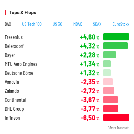
Tops & Flops
DAX
US Tech 100
US 30
MDAX
SDAX
EuroStoxx
+4,60
Fresenius
%
+4,32
Beiersdorf
%
+2,28
Bayer
%
+1,34
MTU Aero Engines
%
+1,32
Deutsche Börse
%
-2,35
Vonovia
%
-2,72
Zalando
%
-3,67
Continental
%
-3,77
DHL Group
%
-6,50
Infineon
%
Börse: Tradegate