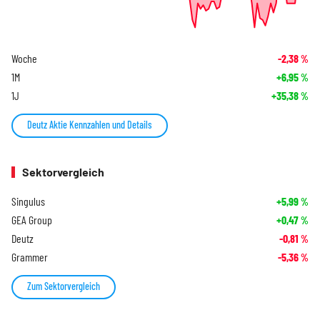
Woche
-2,38
%
1M
+6,95
%
1J
+35,38
%
Deutz Aktie Kennzahlen und Details
Sektorvergleich
Singulus
+5,99
%
GEA Group
+0,47
%
Deutz
-0,81
%
Grammer
-5,36
%
Zum Sektorvergleich