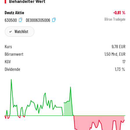
Behandelter Wert
Deutz Aktie
-0,81
%
630500
DE0006305006
Börse:
Tradegate
Watchlist
Kurs
9,78
EUR
Börsenwert
1,50 Mrd. EUR
KGV
17
Dividende
1,73 %