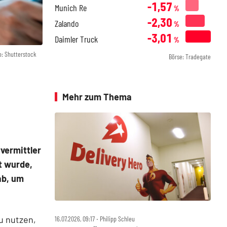
-1,57
Munich Re
%
-2,30
Zalando
%
-3,01
Daimler Truck
%
o: Shutterstock
Börse: Tradegate
Mehr zum Thema
vermittler
t wurde,
ab, um
u nutzen,
16.07.2026, 09:17 ‧ Philipp Schleu