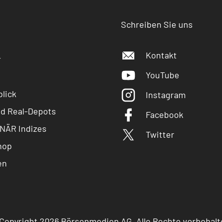
Schreiben Sie uns
Kontakt
r
YouTube
lick
Instagram
nd Real-Depots
Facebook
NÄR Indizes
Twitter
hop
en
Copyright 2026 Börsenmedien AG. Alle Rechte vorbehalt