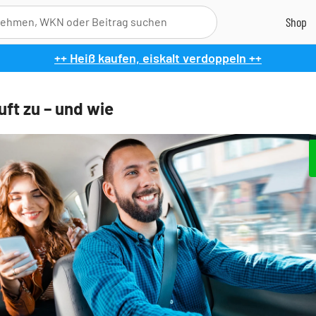
++ Heiß kaufen, eiskalt verdoppeln ++
uft zu – und wie