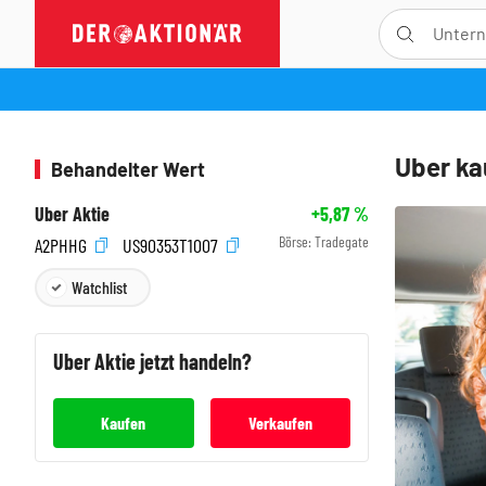
Uber ka
Behandelter Wert
Uber Aktie
+5,87
%
Börse:
Tradegate
A2PHHG
US90353T1007
Watchlist
Uber
Aktie jetzt handeln?
Kaufen
Verkaufen