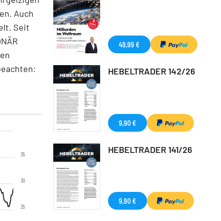
ien. Auch
lt. Seit
IONÄR
49,99 €
nen
beachten:
HEBELTRADER 142/26
9,90 €
HEBELTRADER 141/26
35
30
9,90 €
25