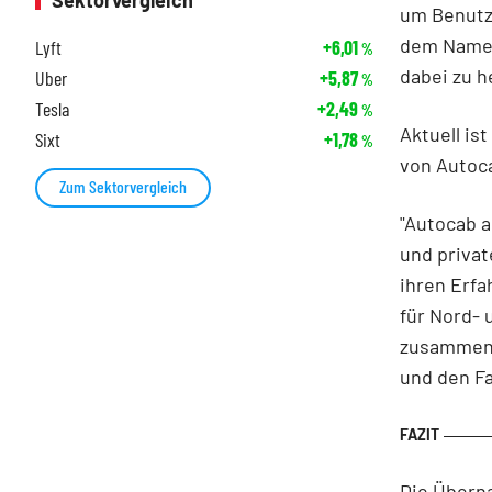
Sektorvergleich
um Benutz
dem Namen
Lyft
+6,01
%
dabei zu h
Uber
+5,87
%
Tesla
+2,49
%
Aktuell is
Sixt
+1,78
%
von Autoca
Zum Sektorvergleich
"Autocab a
und priva
ihren Erfa
für Nord- 
zusammenz
und den Fa
Die Überna