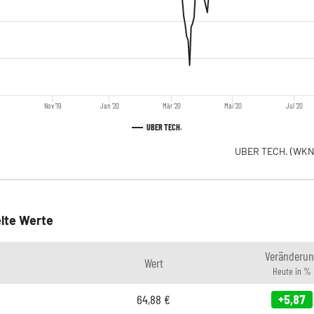
Nov '19
Jan '20
Mär '20
Mai '20
Jul '20
UBER TECH.
UBER TECH.
(WKN
lte Werte
Veränderun
Wert
Heute in %
64,88
€
+5,87