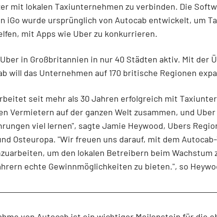
er mit lokalen Taxiunternehmen zu verbinden. Die Softw
 iGo wurde ursprünglich von Autocab entwickelt, um Ta
elfen, mit Apps wie Uber zu konkurrieren.
t Uber in Großbritannien in nur 40 Städten aktiv. Mit de
b will das Unternehmen auf 170 britische Regionen exp
rbeitet seit mehr als 30 Jahren erfolgreich mit Taxiunt
ten Vermietern auf der ganzen Welt zusammen, und Uber
hrungen viel lernen", sagte Jamie Heywood, Ubers Regi
und Osteuropa. "Wir freuen uns darauf, mit dem Autoca
uarbeiten, um den lokalen Betreibern beim Wachstum z
hrern echte Gewinnmöglichkeiten zu bieten.", so Heywo
hme von Autocab ist ein wichtiger Meilenstein für die e