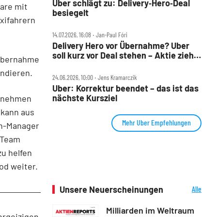
Uber schlägt zu: Delivery‑Hero‑Deal
are mit
besiegelt
xifahrern
14.07.2026, 16:08 ‧ Jan-Paul Fóri
Delivery Hero vor Übernahme? Uber
soll kurz vor Deal stehen – Aktie zieht
r Übernahme
an
andieren.
24.06.2026, 10:00 ‧ Jens Kramarczik
Uber: Korrektur beendet – das ist das
nächste Kursziel
ernehmen
 kann aus
Mehr Uber Empfehlungen
on-Manager
b-Team
u helfen
od weiter.
Unsere Neuerscheinungen
Alle
Neuerscheinungen
Milliarden im Weltraum
hrgeizigen