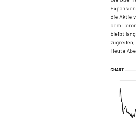
Expansions
die Aktie 
dem Coron
bleibt lan
zugreifen,
Heute Aben