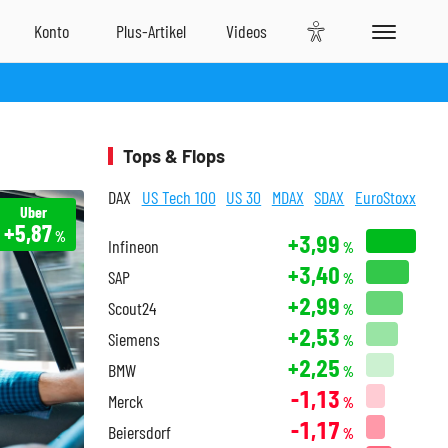
Tops & Flops
DAX
US Tech 100
US 30
MDAX
SDAX
EuroStoxx
Uber
+5,87
%
+3,99
Infineon
%
+3,40
SAP
%
+2,99
Scout24
%
+2,53
Siemens
%
+2,25
BMW
%
-1,13
Merck
%
-1,17
Beiersdorf
%