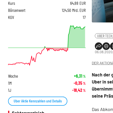
Kurs
64,88
EUR
Börsenwert
124,50 Mrd. EUR
KGV
17
UBER TECH
06.08.2020,
DER AKTIONÄR
Nach der 
Woche
+6,31
%
Uber in s
1M
-0,35
%
übernimmt
1J
-18,42
%
seine Prä
Uber Aktie Kennzahlen und Details
Das Abkom