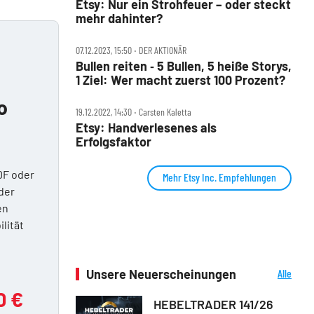
Etsy: Nur ein Strohfeuer – oder steckt
mehr dahinter?
07.12.2023, 15:50 ‧ DER AKTIONÄR
Bullen reiten ‑ 5 Bullen, 5 heiße Storys,
1 Ziel: Wer macht zuerst 100 Prozent?
o
19.12.2022, 14:30 ‧ Carsten Kaletta
Etsy: Handverlesenes als
Erfolgsfaktor
DF oder
Mehr Etsy Inc. Empfehlungen
der
en
ilität
Unsere Neuerscheinungen
Alle
Neuerscheinungen
0 €
HEBELTRADER 141/26