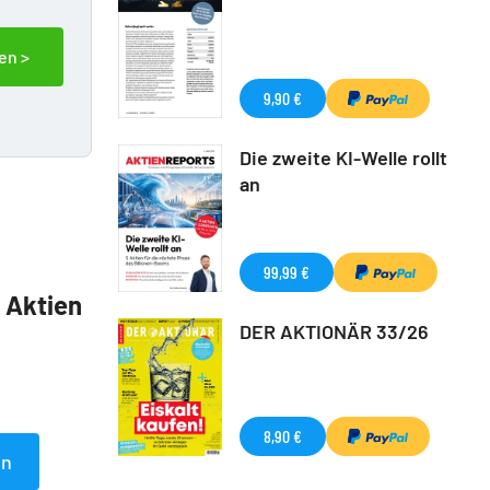
en >
9,90 €
Die zweite KI-Welle rollt
an
99,99 €
5 Aktien
DER AKTIONÄR 33/26
8,90 €
en