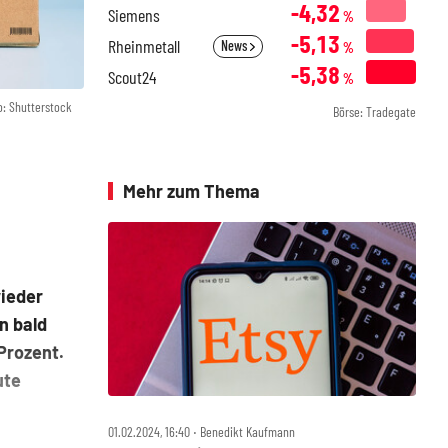
-4,32
Siemens
%
-5,13
Rheinmetall
News
%
-5,38
Scout24
%
o: Shutterstock
Börse: Tradegate
Mehr zum Thema
wieder
n bald
Prozent.
ute
01.02.2024, 16:40 ‧ Benedikt Kaufmann