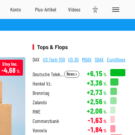
Tops & Flops
DAX
US Tech 100
US 30
MDAX
SDAX
EuroStoxx
Etsy Inc.
-4,68
%
+6,15
Deutsche Telekom
News
%
+3,36
Henkel Vz.
%
+2,73
Brenntag
%
+2,56
Zalando
%
+2,06
RWE
%
-1,63
Commerzbank
%
-1,84
Vonovia
%