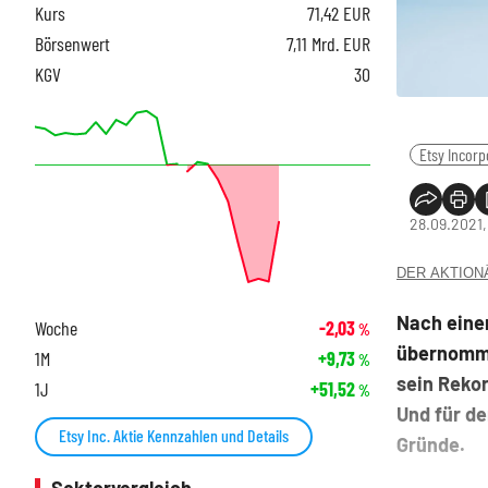
Kurs
71,42
EUR
Börsenwert
7,11 Mrd. EUR
KGV
30
Etsy Incor
28.09.2021,
DER AKTIONÄR
Nach einer
Woche
-2,03
%
übernomme
1M
+9,73
%
sein Rekor
1J
+51,52
%
Und für d
Etsy Inc. Aktie Kennzahlen und Details
Gründe.