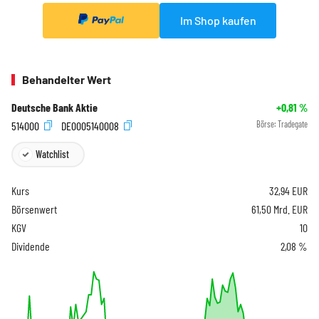
Im Shop kaufen
Behandelter Wert
Deutsche Bank Aktie
+0,81
%
514000
DE0005140008
Börse:
Tradegate
Watchlist
Kurs
32,94
EUR
Börsenwert
61,50 Mrd. EUR
KGV
10
Dividende
2,08 %