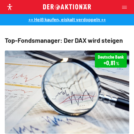
++ Heiß kaufen, eiskalt verdoppeln ++
Top-Fondsmanager: Der DAX wird steigen
Deutsche Bank
+0,81
%