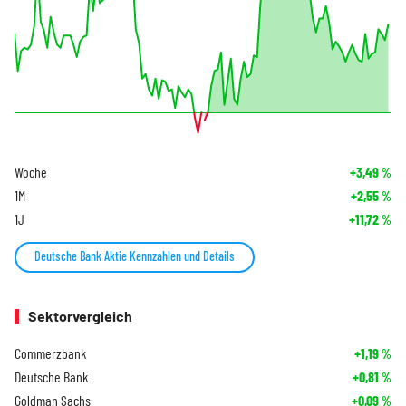
Woche
+3,49
%
1M
+2,55
%
1J
+11,72
%
Deutsche Bank Aktie Kennzahlen und Details
Sektorvergleich
Commerzbank
+1,19
%
Deutsche Bank
+0,81
%
Goldman Sachs
+0,09
%