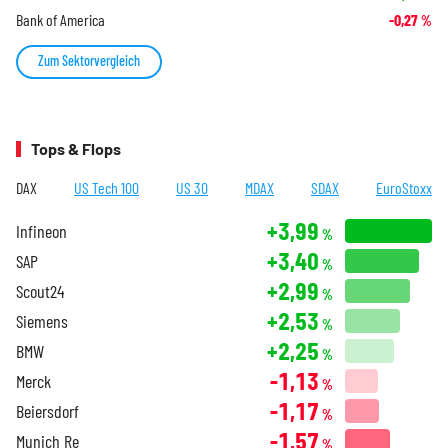
Bank of America
-0,27
%
Zum Sektorvergleich
Tops & Flops
DAX
US Tech 100
US 30
MDAX
SDAX
EuroStoxx
+3,99
Infineon
%
+3,40
SAP
%
+2,99
Scout24
%
+2,53
Siemens
%
+2,25
BMW
%
-1,13
Merck
%
-1,17
Beiersdorf
%
-1,57
Munich Re
%