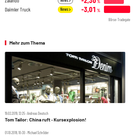
-2,30
Zalando
News
%
-3,01
Daimler Truck
News
%
Börse: Tradegate
Mehr zum Thema
19.02.2019, 12:25 ‧ Andreas Deutsch
Tom Tailor: China ruft ‑ Kursexplosion!
01.10.2018, 10:30 ‧ Michael Schröder