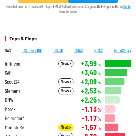
Sie erhalten einen Download-Link per E-Mail. Außerdem können Sie gekaufte E-Paper in Ihrem
Konto
herunterladen.
Tops & Flops
DAX
US Tech 100
US 30
MDAX
SDAX
EuroStoxx
+3,99
Infineon
News
%
+3,40
SAP
%
+2,99
Scout24
News
%
+2,53
Siemens
News
%
+2,25
BMW
%
-1,13
Merck
%
-1,17
Beiersdorf
%
-1,57
Munich Re
News
%