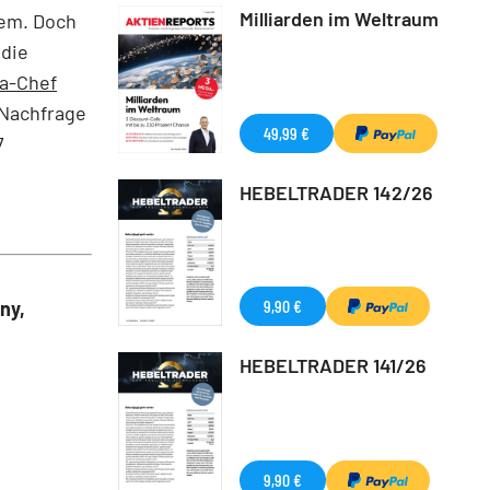
Milliarden im Weltraum
lem. Doch
 die
la-Chef
e Nachfrage
49,99 €
7
HEBELTRADER 142/26
9,90 €
ny,
HEBELTRADER 141/26
9,90 €