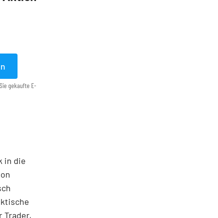
en
Sie gekaufte E-
 in die
ton
sch
aktische
 Trader,