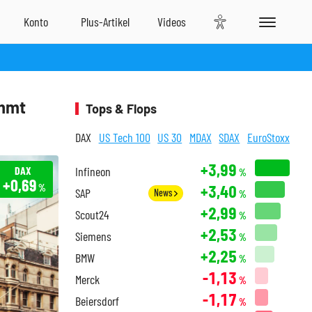
ommt
Tops & Flops
DAX
US Tech 100
US 30
MDAX
SDAX
EuroStoxx
+3,99
DAX
Infineon
%
+0,69
+3,40
%
SAP
News
%
+2,99
Scout24
%
+2,53
Siemens
%
+2,25
BMW
%
-1,13
Merck
%
-1,17
Beiersdorf
%