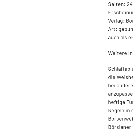
Seiten: 2
Erscheinu
Verlag: B
Art: gebu
auch als e
Weitere In
Schlaftabl
die Weishe
bei andere
anzupassen
heftige Tu
Regeln in
Börsenweis
Börsianer 