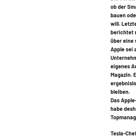
ob der Sm
bauen oder
will. Letz
berichtet
über eine
Apple sei 
Unternehm
eigenes Au
Magazin. 
ergebnisl
bleiben.
Das Apple
habe desh
Topmanager
Tesla-Chef