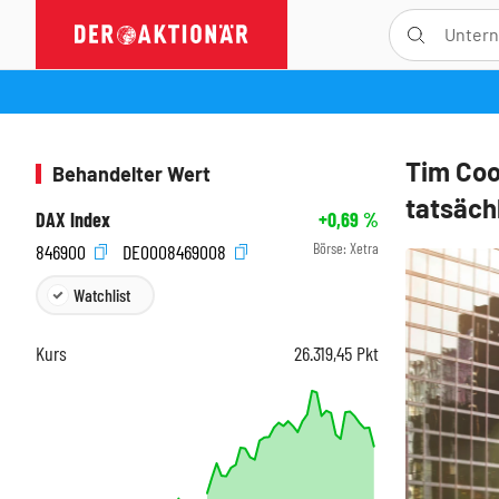
Tim Coo
Behandelter Wert
tatsäch
DAX Index
+0,69
%
Börse:
Xetra
846900
DE0008469008
Watchlist
Kurs
26.319,45
Pkt