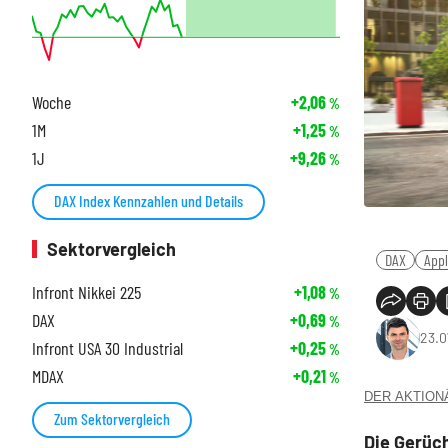
Woche
+2,06
%
1M
+1,25
%
1J
+9,26
%
DAX Index Kennzahlen und Details
Sektorvergleich
DAX
App
Infront Nikkei 225
+1,08
%
DAX
+0,69
%
23.0
Infront USA 30 Industrial
+0,25
%
MDAX
+0,21
%
DER AKTIONÄR
Zum Sektorvergleich
Die Gerüch