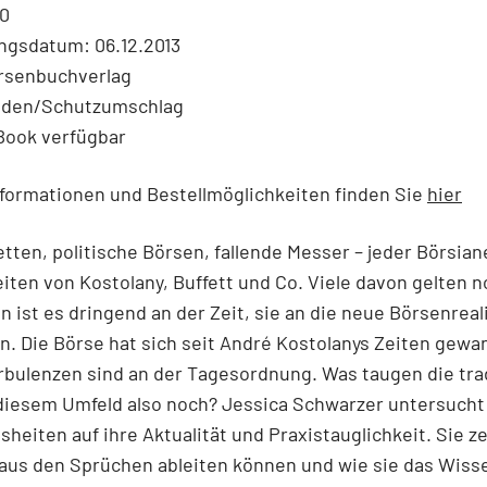
40
ngsdatum: 06.12.2013
örsenbuchverlag
nden/Schutzumschlag
Book verfügbar
formationen und Bestellmöglichkeiten finden Sie
hier
etten, politische Börsen, fallende Messer – jeder Börsian
iten von Kostolany, Buffett und Co. Viele davon gelten 
n ist es dringend an der Zeit, sie an die neue Börsenreal
. Die Börse hat sich seit André Kostolanys Zeiten gewan
rbulenzen sind an der Tagesordnung. Was taugen die tra
 diesem Umfeld also noch? Jessica Schwarzer untersucht
heiten auf ihre Aktualität und Praxistauglichkeit. Sie ze
aus den Sprüchen ableiten können und wie sie das Wiss