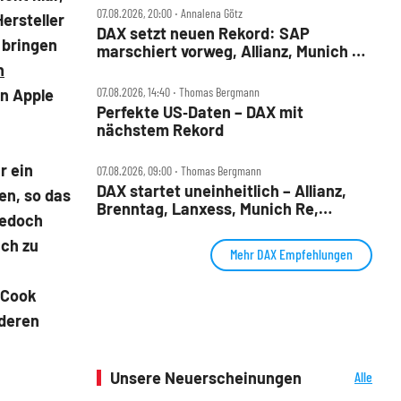
07.08.2026, 20:00 ‧ Annalena Götz
ersteller
DAX setzt neuen Rekord: SAP
 bringen
marschiert vorweg, Allianz, Munich Re
& Daimler Truck patzen
n
07.08.2026, 14:40 ‧ Thomas Bergmann
rn Apple
Perfekte US‑Daten – DAX mit
nächstem Rekord
.
r ein
07.08.2026, 09:00 ‧ Thomas Bergmann
DAX startet uneinheitlich – Allianz,
en, so das
Brenntag, Lanxess, Munich Re,
jedoch
Porsche SE, SUSS MicroTec im Check
äch zu
Mehr DAX Empfehlungen
 Cook
deren
Unsere Neuerscheinungen
Alle
Neuerscheinungen