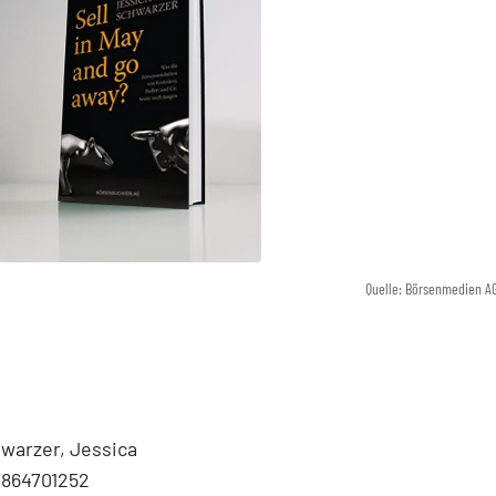
Quelle: Börsenmedien A
warzer, Jessica
3864701252