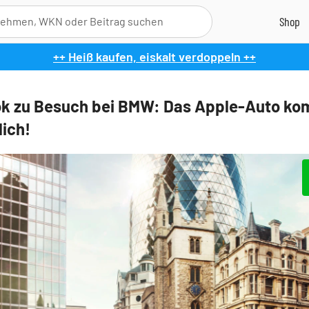
++ Heiß kaufen, eiskalt verdoppeln ++
k zu Besuch bei BMW: Das Apple-Auto k
lich!