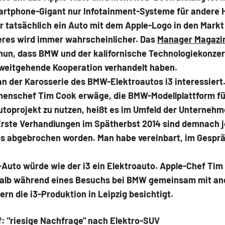
artphone-Gigant nur Infotainment-Systeme für andere H
 tatsächlich ein Auto mit dem Apple-Logo in den Markt
teres wird immer wahrscheinlicher. Das
Manager Magazi
 nun, dass BMW und der kalifornische Technologiekonze
 weitgehende Kooperation verhandelt haben.
an der Karosserie des BMW-Elektroautos i3 interessiert
enschef Tim Cook erwäge, die BMW-Modellplattform fü
toprojekt zu nutzen, heißt es im Umfeld der Unternehm
Erste Verhandlungen im Spätherbst 2014 sind demnach 
os abgebrochen worden. Man habe vereinbart, im Gespr
-Auto würde wie der i3 ein Elektroauto. Apple-Chef Tim
alb während eines Besuchs bei BMW gemeinsam mit an
n die i3-Produktion in Leipzig besichtigt.
: "riesige Nachfrage" nach Elektro-SUV