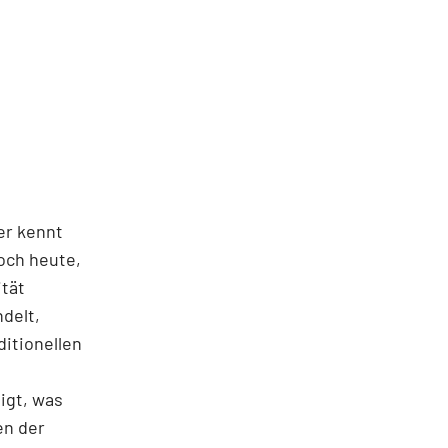
er kennt
noch heute,
ität
delt,
ditionellen
igt, was
en der