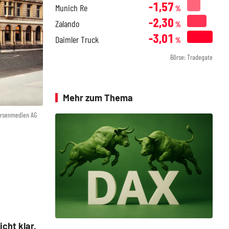
-1,57
Munich Re
%
-2,30
Zalando
%
-3,01
Daimler Truck
%
Börse: Tradegate
Mehr zum Thema
örsenmedien AG
cht klar,