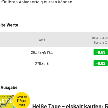
 für ihren Anlageerfolg nutzen können.
lte Werte
Veränderu
Wert
Heute in %
26.319,45
Pkt.
+0,69
270,95
€
+0,02
e Ausgabe
Heiße Tage – eiskalt kaufen: 