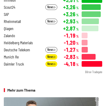
%
+3,26
Scout24
News
%
+3,26
SAP
%
+2,93
Rheinmetall
News
%
+2,87
Qiagen
%
-1,19
Zalando
%
-1,20
Heidelberg Materials
%
-1,27
Deutsche Telekom
News
%
-2,83
Munich Re
News
%
-4,18
Daimler Truck
News
%
Börse: Tradegate
Mehr zum Thema