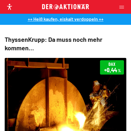
++ Heiß kaufen, eiskalt verdoppeln ++
ThyssenKrupp: Da muss noch mehr
kommen…
DAX
+0,44
%