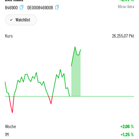
846900
DE0008469008
Börse:
Xetra
Watchlist
Kurs
26.255,07
Pkt
Woche
+2,06
%
1M
+1,25
%