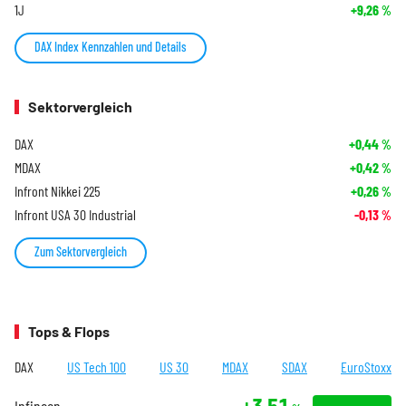
1J
+9,26
%
DAX Index Kennzahlen und Details
Sektorvergleich
DAX
+0,44
%
MDAX
+0,42
%
Infront Nikkei 225
+0,26
%
Infront USA 30 Industrial
-0,13
%
Zum Sektorvergleich
Tops & Flops
DAX
US Tech 100
US 30
MDAX
SDAX
EuroStoxx
+3,51
Infineon