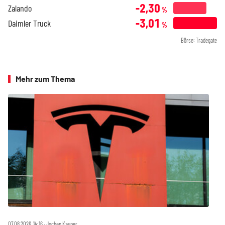
-2,30
Zalando
%
-3,01
Daimler Truck
%
Börse: Tradegate
Mehr zum Thema
07.08.2026, 14:16 ‧ Jochen Kauper