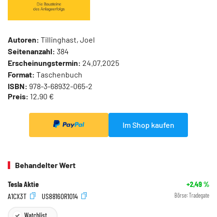
Autoren:
Tillinghast, Joel
Seitenanzahl:
384
Erscheinungstermin:
24.07.2025
Format:
Taschenbuch
ISBN:
978-3-68932-065-2
Preis:
12,90 €
Im Shop kaufen
Behandelter Wert
Tesla Aktie
+2,49
%
A1CX3T
US88160R1014
Börse:
Tradegate
Watchlist