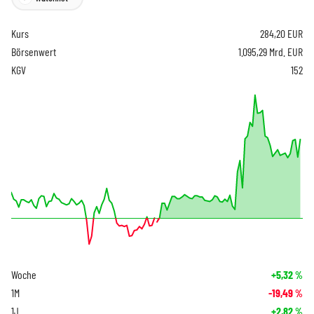
Kurs
284,20
EUR
Börsenwert
1.095,29 Mrd. EUR
KGV
152
Woche
+5,32
%
1M
-19,49
%
1J
+2,82
%