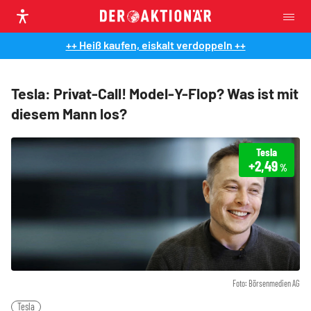
++ Heiß kaufen, eiskalt verdoppeln ++
Tesla: Privat-Call! Model-Y-Flop? Was ist mit
diesem Mann los?
Tesla
+2,49
%
Foto: Börsenmedien AG
Tesla