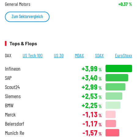
General Motors
+0,37
%
Zum Sektorvergleich
Tops & Flops
DAX
US Tech 100
US 30
MDAX
SDAX
EuroStoxx
+3,99
Infineon
%
+3,40
SAP
%
+2,99
Scout24
%
+2,53
Siemens
%
+2,25
BMW
%
-1,13
Merck
%
-1,17
Beiersdorf
%
-1,57
Munich Re
%