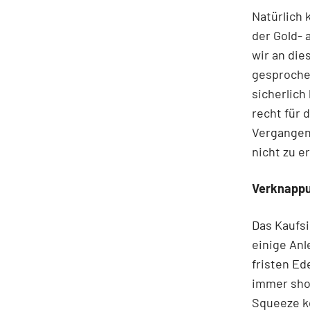
Natürlich 
der Gold- 
wir an die
gesprochen
sicherlich
recht für 
Vergangen
nicht zu e
Verknappu
Das Kaufsi
einige Anl
fristen Ed
immer shor
Squeeze k