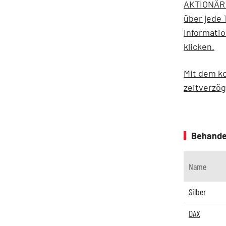
AKTIONÄR 
über jede 
Informati
klicken.
Mit dem ko
zeitverzög
Behande
Name
Silber
DAX