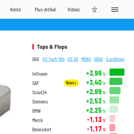
Tops & Flops
DAX
US Tech 100
US 30
MDAX
SDAX
EuroStoxx
+3,99
Infineon
%
+3,40
SAP
News
%
+2,99
Scout24
%
+2,53
Siemens
%
+2,25
BMW
%
-1,13
Merck
%
-1,17
Beiersdorf
%