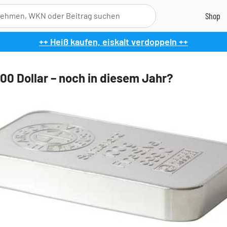
++ Heiß kaufen, eiskalt verdoppeln ++
100 Dollar – noch in diesem Jahr?