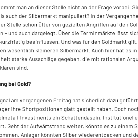
kommt man an dieser Stelle nicht an der Frage vorbei: S
als auch der Silbermarkt manipuliert? In der Vergangenh
ser Stelle schon öfter von gezielten Angriffen auf den Go
 – und auch dargelegt. Über die Terminmärkte lässt sic
 kurzfristig beeinflussen. Und was für den Goldmarkt gilt, 
den wesentlich kleineren Silbermarkt. Auch hier hat es in
heit starke Ausschläge gegeben, die mit rationalen Ar
rklären sind.
ng bei Gold?
gnal am vergangenen Freitag hat sicherlich dazu geführt
eger ihre Shortpositionen glatt gestellt haben. Doch no
elmetall-Investments ein Schattendasein. Institutionelle
t. Geht der Aufwärtstrend weiter, könnte es zu einem S
ommen. Anleger könnten Silber wiederentdecken und d