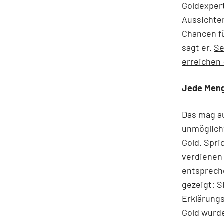
Goldexpert
Aussichten
Chancen fü
sagt er.
Se
erreichen 
Jede Men
Das mag au
unmöglich?
Gold. Spri
verdienen 
entsprech
gezeigt: S
Erklärungs
Gold wurde