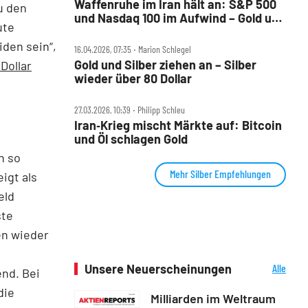
Waffenruhe im Iran hält an: S&P 500
u den
und Nasdaq 100 im Aufwind – Gold und
ute
Bitcoin steigen
iden sein“,
16.04.2026, 07:35 ‧ Marion Schlegel
Gold und Silber ziehen an – Silber
Dollar
wieder über 80 Dollar
27.03.2026, 10:39 ‧ Philipp Schleu
Iran‑Krieg mischt Märkte auf: Bitcoin
und Öl schlagen Gold
h so
Mehr Silber Empfehlungen
igt als
eld
ste
en wieder
Unsere Neuerscheinungen
Alle
nd. Bei
Neuerscheinungen
die
Milliarden im Weltraum