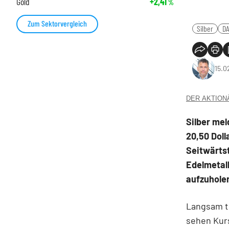
Gold
+2,41
%
Zum Sektorvergleich
Silber
D
15.0
DER AKTIONÄR
Silber mel
20,50 Doll
Seitwärtst
Edelmetal
aufzuhole
Langsam t
sehen Kurs