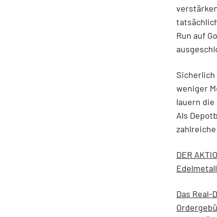
verstärken
tatsächlic
Run auf Go
ausgeschl
Sicherlich
weniger M
lauern die
Als Depotb
zahlreiche
DER AKTIO
Edelmetall
Das Real-D
Ordergebü