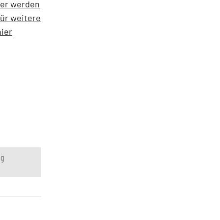
zer werden
ür weitere
ier
ng