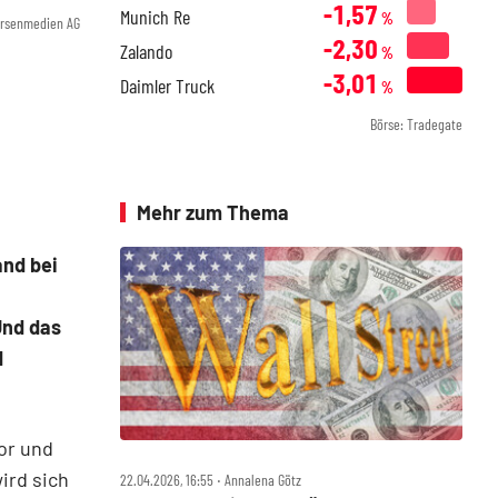
-1,57
Munich Re
%
örsenmedien AG
-2,30
Zalando
%
-3,01
Daimler Truck
%
Börse: Tradegate
Mehr zum Thema
and bei
Und das
d
or und
ird sich
22.04.2026, 16:55 ‧ Annalena Götz