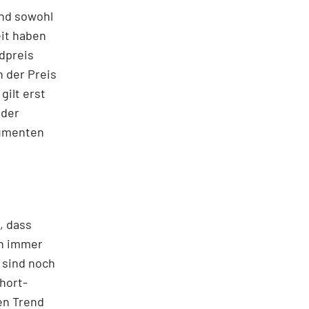
ind sowohl
eit haben
ldpreis
h der Preis
gilt erst
 der
gumenten
, dass
ch immer
 sind noch
hort-
en Trend