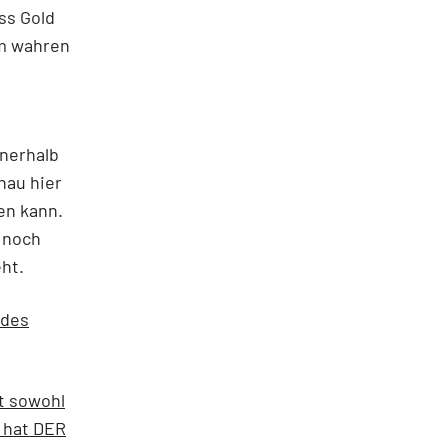
ss Gold
em wahren
nnerhalb
nau hier
en kann.
t noch
ht.
 des
t sowohl
 hat DER