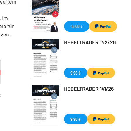
 weitem
. Im
le für
49,99 €
tzen.
HEBELTRADER 142/26
9,90 €
HEBELTRADER 141/26
G
9,90 €