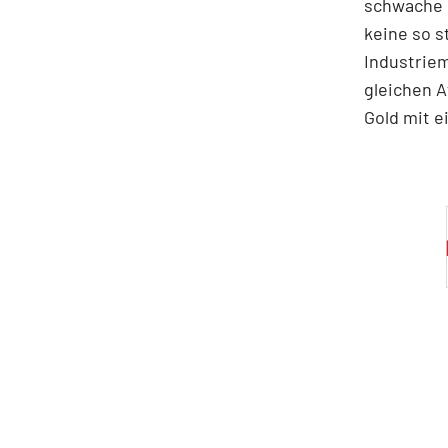
schwache E
keine so s
Industriem
gleichen A
Gold mit e