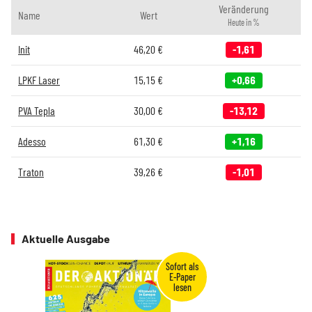
Veränderung
Name
Wert
Heute in %
Init
46,20
€
-1,61
LPKF Laser
15,15
€
+0,66
PVA Tepla
30,00
€
-13,12
Adesso
61,30
€
+1,16
Traton
39,26
€
-1,01
Aktuelle Ausgabe