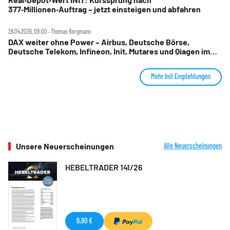
377‑Millionen‑Auftrag – jetzt einsteigen und abfahren
28.04.2026, 09:00 ‧ Thomas Bergmann
DAX weiter ohne Power – Airbus, Deutsche Börse,
Deutsche Telekom, Infineon, Init, Mutares und Qiagen im
Check
Mehr Init Empfehlungen
Unsere Neuerscheinungen
Alle Neuerscheinungen
HEBELTRADER 141/26
9,90 €