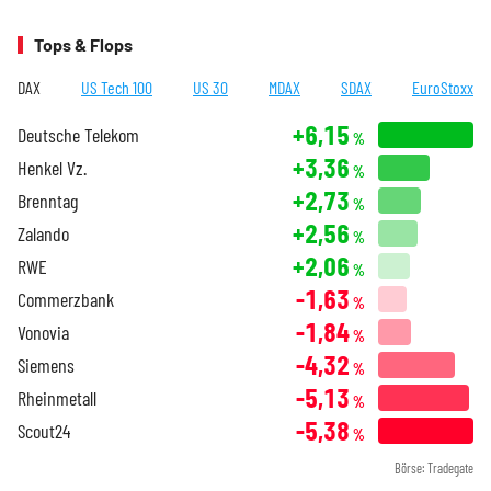
Tops & Flops
DAX
US Tech 100
US 30
MDAX
SDAX
EuroStoxx
+6,15
Deutsche Telekom
%
+3,36
Henkel Vz.
%
+2,73
Brenntag
%
+2,56
Zalando
%
+2,06
RWE
%
-1,63
Commerzbank
%
-1,84
Vonovia
%
-4,32
Siemens
%
-5,13
Rheinmetall
%
-5,38
Scout24
%
Börse: Tradegate