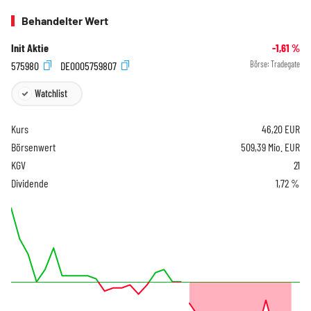
Behandelter Wert
Init Aktie
-1,61
%
575980
DE0005759807
Börse:
Tradegate
Watchlist
Kurs
46,20
EUR
Börsenwert
509,39 Mio. EUR
KGV
21
Dividende
1,72 %