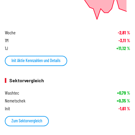
Woche
-2,81
%
1M
-3,11
%
1J
+11,12
%
Init Aktie Kennzahlen und Details
Sektorvergleich
Washtec
+0,79
%
Nemetschek
+0,35
%
Init
-1,61
%
Zum Sektorvergleich