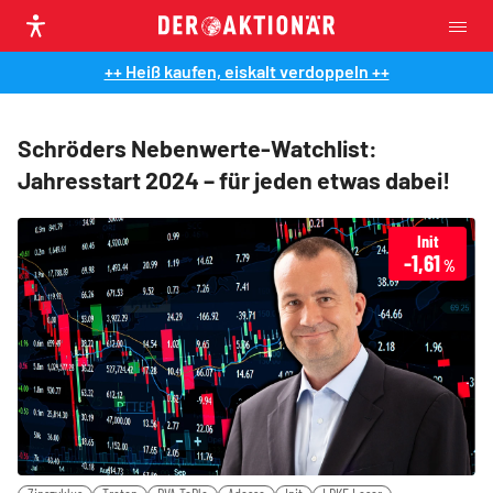
++ Heiß kaufen, eiskalt verdoppeln ++
Schröders Nebenwerte-Watchlist:
Jahresstart 2024 – für jeden etwas dabei!
Init
-1,61
%