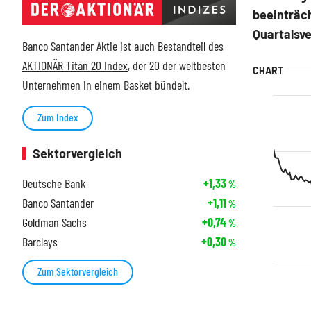
beeinträch
Quartalsve
Banco Santander Aktie ist auch Bestandteil des
AKTIONÄR Titan 20 Index
, der 20 der weltbesten
Unternehmen in einem Basket bündelt.
Zum Index
Sektorvergleich
Deutsche Bank
+1,33
%
Banco Santander
+1,11
%
Goldman Sachs
+0,74
%
Barclays
+0,30
%
Zum Sektorvergleich