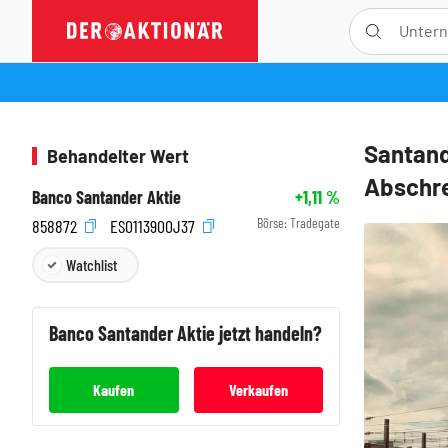
Santand
Behandelter Wert
Abschr
Banco Santander Aktie
+1,11
%
Börse:
Tradegate
858872
ES0113900J37
Watchlist
Banco Santander
Aktie jetzt handeln?
Kaufen
Verkaufen