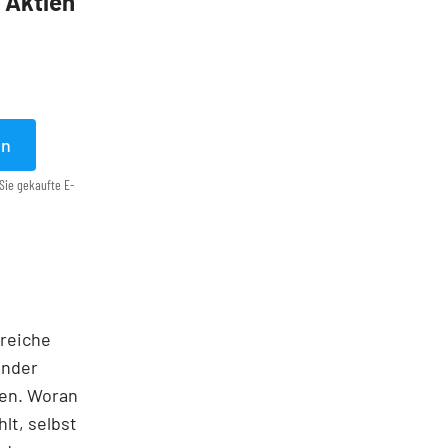
5 Aktien
en
Sie gekaufte E-
lreiche
ander
ten. Woran
hlt, selbst