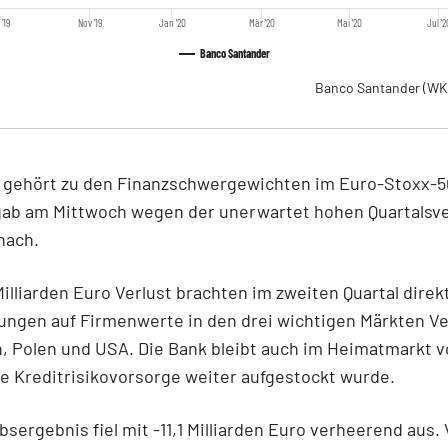
 '19
Nov '19
Jan '20
Mär '20
Mai '20
Jul '2
Banco Santander
Banco Santander
(WK
 gehört zu den Finanzschwergewichten im Euro-Stoxx-5
 gab am Mittwoch wegen der unerwartet hohen Quartalsv
nach.
Milliarden Euro Verlust brachten im zweiten Quartal direk
ungen auf Firmenwerte in den drei wichtigen Märkten Ve
, Polen und USA. Die Bank bleibt auch im Heimatmarkt v
e Kreditrisikovorsorge weiter aufgestockt wurde.
bsergebnis fiel mit -11,1 Milliarden Euro verheerend aus.