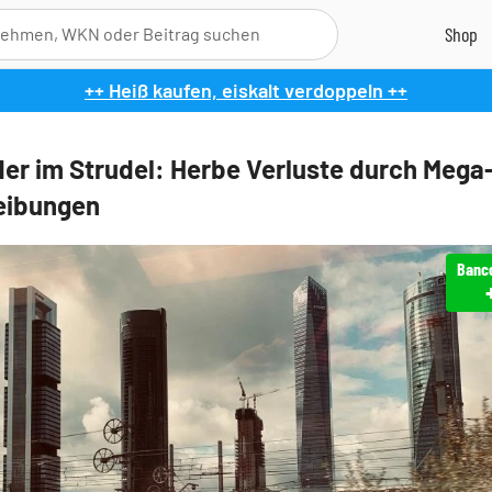
++ Heiß kaufen, eiskalt verdoppeln ++
er im Strudel: Herbe Verluste durch Mega
eibungen
Banc