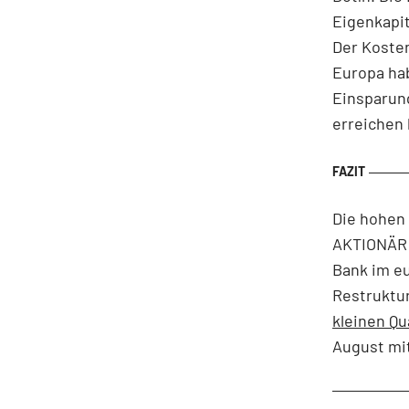
Eigenkapit
Der Koste
Europa hab
Einsparung
erreichen 
Die hohen
AKTIONÄR 
Bank im eu
Restruktu
kleinen Q
August mit