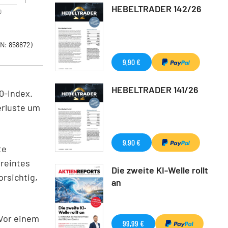
1
HEBELTRADER 142/26
0
N: 858872)
9,90 €
HEBELTRADER 141/26
0-Index.
erluste um
9,90 €
te
reintes
Die zweite KI-Welle rollt
orsichtig,
an
 Vor einem
99,99 €