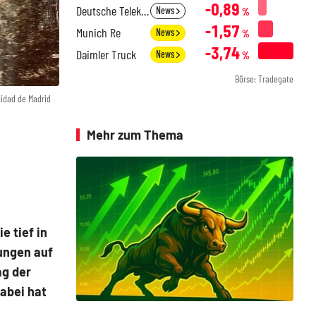
-0,89
Deutsche Telekom
News
%
-1,57
Munich Re
News
%
-3,74
Daimler Truck
News
%
Börse: Tradegate
idad de Madrid
Mehr zum Thema
 tief in
ungen auf
ag der
Dabei hat