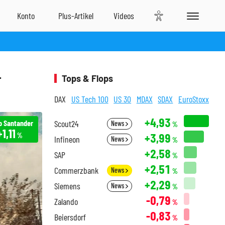
-
Tops & Flops
DAX
US Tech 100
US 30
MDAX
SDAX
EuroStoxx
+4,93
o Santander
Scout24
News
%
+1,11
+3,99
%
Infineon
News
%
+2,58
SAP
%
+2,51
Commerzbank
News
%
+2,29
Siemens
News
%
-0,79
Zalando
%
-0,83
Beiersdorf
%