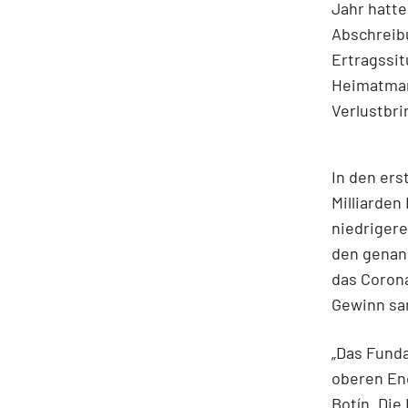
Jahr hatte
Abschreibu
Ertragssit
Heimatmar
Verlustbri
In den ers
Milliarden
niedrigere
den genann
das Corona
Gewinn san
„Das Funda
oberen End
Botín. Die