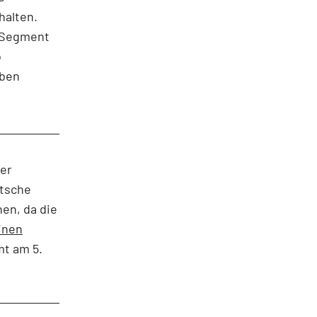
halten.
s Segment
o
aben
er
utsche
en, da die
inen
t am 5.