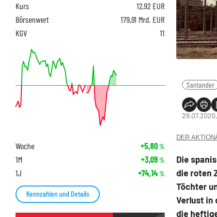
Kurs
12,92
EUR
Börsenwert
179,91 Mrd. EUR
KGV
11
Santander
29.07.2020,
DER AKTIONÄR
Woche
+5,80
%
Die spani
1M
+3,09
%
die roten
1J
+74,14
%
Töchter un
Kennzahlen und Details
Verlust in
die heftig