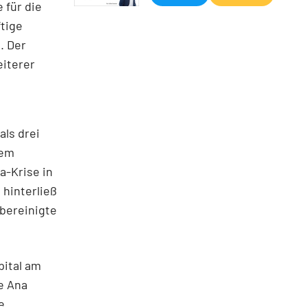
 für die
tige
. Der
eiterer
als drei
lem
a-Krise in
hinterließ
 bereinigte
pital am
e Ana
e