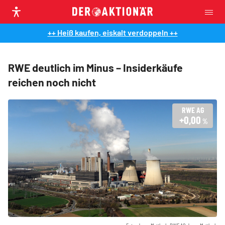
++ Heiß kaufen, eiskalt verdoppeln ++
RWE deutlich im Minus – Insiderkäufe
reichen noch nicht
RWE AG
+0,00
%