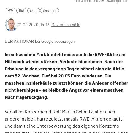
Foto: Joerg Mettlach, RWE AG,Joerg Mettlach
RWE
DAX
Aktie
Versorger
01.04.2020, 14:13
‧
Maximilian Völkl
DER AKTIONÄR bei Google bevorzugen
Im schwachen Marktumfeld muss auch die RWE-Aktie am
Mittwoch wieder stärkere Verluste hinnehmen. Nach der
Erholung in den vergangenen Tagen nähert sich die Aktie
dem 52-Wochen-Tief bei 20,05 Euro wieder an. Die
massiven Insiderkäufe zuletzt können die Anleger offenbar
nicht beruhigen – es bleibt die Angst vor einem massiven
Nachfragerückgang.
Vor allem Konzernchef Rolf Martin Schmitz, aber auch
andere Insider, hatte zuletzt massiv RWE-Aktien gekauft
und damit eine Unterbewertung des eigenen Konzerns
angedeutet. Doch die Bären geben sich in der Corona-Krise