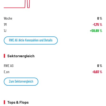
Woche
0
%
1M
-1,75
%
1J
+58,69
%
RWE AG Aktie Kennzahlen und Details
Sektorvergleich
RWE AG
0
%
E.on
-0,03
%
Zum Sektorvergleich
Tops & Flops