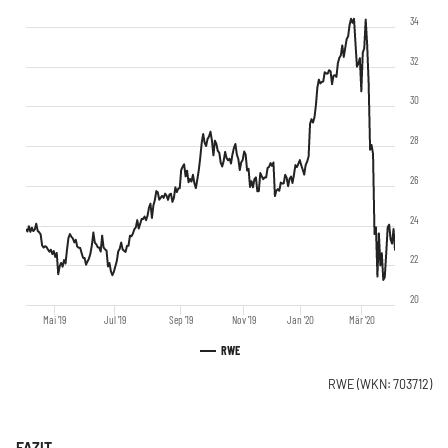
34
32
30
28
26
24
22
20
Mai '19
Jul '19
Sep '19
Nov '19
Jan '20
Mär '20
RWE
RWE
(WKN: 703712)