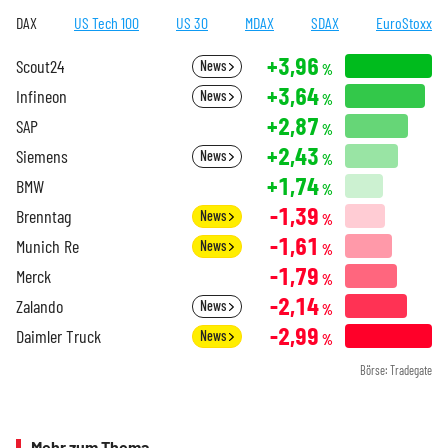
DAX
US Tech 100
US 30
MDAX
SDAX
EuroStoxx
+3,96
Scout24
News
%
+3,64
Infineon
News
%
+2,87
SAP
%
+2,43
Siemens
News
%
+1,74
BMW
%
-1,39
Brenntag
News
%
-1,61
Munich Re
News
%
-1,79
Merck
%
-2,14
Zalando
News
%
-2,99
Daimler Truck
News
%
Börse: Tradegate
Mehr zum Thema