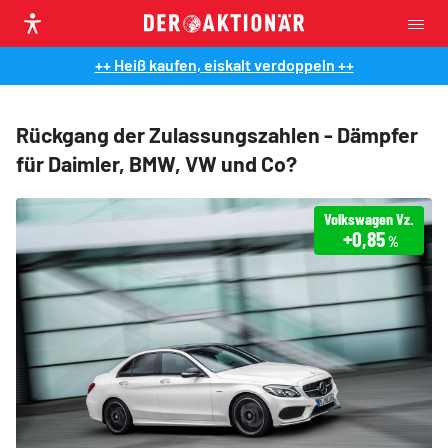
++ Heiß kaufen, eiskalt verdoppeln ++
Rückgang der Zulassungszahlen - Dämpfer
für Daimler, BMW, VW und Co?
Volkswagen Vz.
+0,85
%