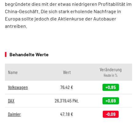
begründete dies mit der etwas niedrigeren Profitabilität im
China-Geschäft. Die sich stark erholende Nachfrage in
Europa sollte jedoch die Aktienkurse der Autobauer
antreiben.
Behandelte Werte
Veränderung
Name
Wert
Heute in %
Volkswagen
76,42
€
+0,85
DAX
26.319,45
Pkt.
+0,69
Daimler
47,18
€
-0,09