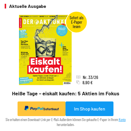
Aktuelle Ausgabe
Nr. 33/26
8,90 €
Heiße Tage – eiskalt kaufen: 5 Aktien im Fokus
Im Shop kaufen
Sofortkauf
Sie erhalten einen Download-Link per E-Mail. Außerdem können Sie gekaufte E-Paper in Ihrem
Konto
herunterladen.