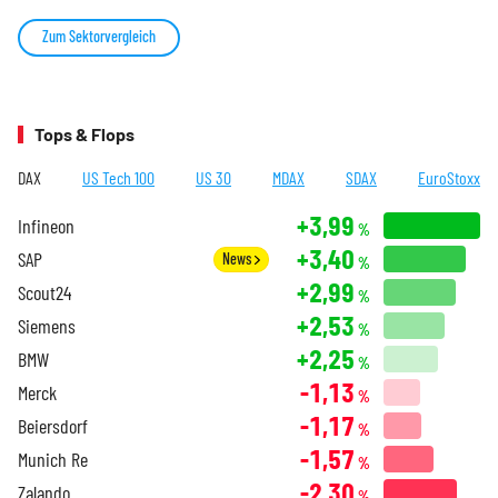
Zum Sektorvergleich
Tops & Flops
DAX
US Tech 100
US 30
MDAX
SDAX
EuroStoxx
+3,99
Infineon
%
+3,40
SAP
News
%
+2,99
Scout24
%
+2,53
Siemens
%
+2,25
BMW
%
-1,13
Merck
%
-1,17
Beiersdorf
%
-1,57
Munich Re
%
-2,30
Zalando
%