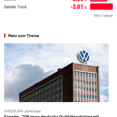
-3,01
Daimler Truck
%
Börse: Tradegate
Mehr zum Thema
04.08.2026, 16:45 ‧ Jochen Kauper
Experte: "VW muss deutsche Qualitätssubstanz mit