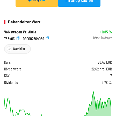
Im Shop kaufen
Behandelter Wert
Volkswagen Vz. Aktie
+0,85
%
766403
DE0007664039
Börse:
Tradegate
Watchlist
Kurs
76,42
EUR
Börsenwert
22,62 Mrd. EUR
KGV
7
Dividende
6,78 %