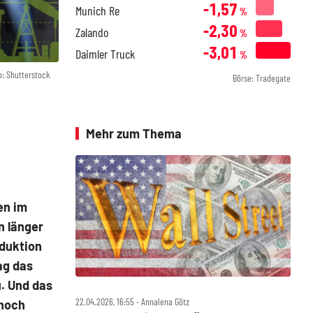
-1,57
Munich Re
%
-2,30
Zalando
%
-3,01
Daimler Truck
%
o: Shutterstock
Börse: Tradegate
Mehr zum Thema
en im
n länger
oduktion
ag das
. Und das
22.04.2026, 16:55 ‧ Annalena Götz
 noch