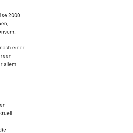
ise 2008
ben,
Konsum.
 nach einer
green
r allem
ren
ktuell
die