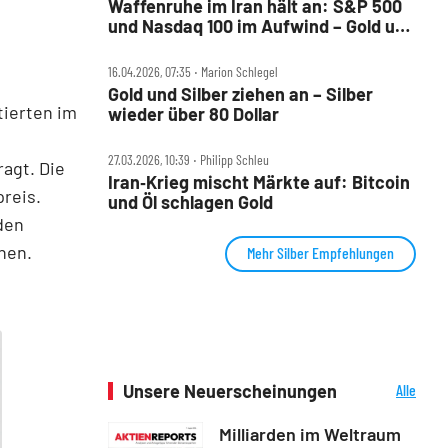
Waffenruhe im Iran hält an: S&P 500
und Nasdaq 100 im Aufwind – Gold und
Bitcoin steigen
16.04.2026, 07:35 ‧ Marion Schlegel
Gold und Silber ziehen an – Silber
tierten im
wieder über 80 Dollar
27.03.2026, 10:39 ‧ Philipp Schleu
ragt. Die
Iran‑Krieg mischt Märkte auf: Bitcoin
reis.
und Öl schlagen Gold
den
hen.
Mehr Silber Empfehlungen
Unsere Neuerscheinungen
Alle
Neuerscheinungen
Milliarden im Weltraum