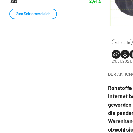
Gold
+2,41
%
Zum Sektorvergleich
Rohstoffe
29.01.2021,
DER AKTIONÄR
Rohstoffe 
Internet b
geworden 
die pande
Warenhand
obwohl sic