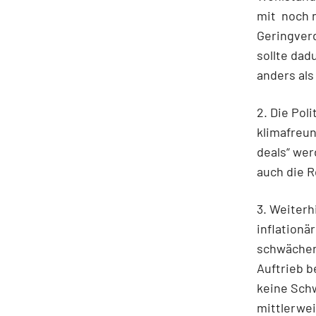
mit noch 
Geringver
sollte da
anders als
2. Die Pol
klimafreun
deals“ wer
auch die R
3. Weiterh
inflationä
schwächere
Auftrieb b
keine Sch
mittlerwei