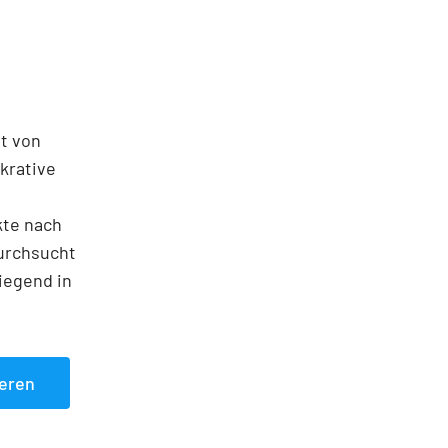
ät von
ukrative
kte nach
durchsucht
iegend in
ieren