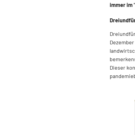
immer im 
Dreiundfün
Dreiundfün
Dezember 2
landwirtsc
bemerkens
Dieser ko
pandemieb