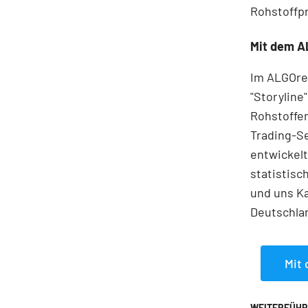
Rohstoffpr
Mit dem A
Im ALGOrep
"Storyline
Rohstoffen
Trading-Se
entwickelt
statistisc
und uns Ka
Deutschla
Mit 