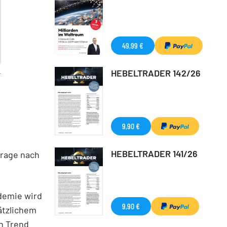
49,99 €
HEBELTRADER 142/26
T
9,90 €
HEBELTRADER 141/26
frage nach
demie wird
9,90 €
ätzlichem
en Trend