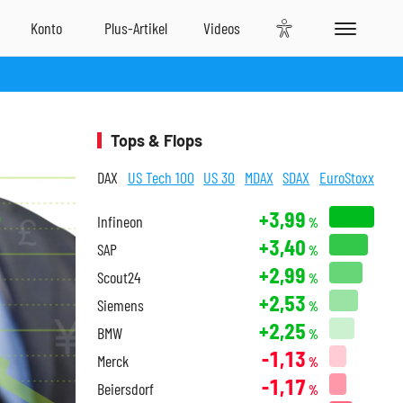
Tops & Flops
DAX
US Tech 100
US 30
MDAX
SDAX
EuroStoxx
+3,99
Infineon
%
+3,40
SAP
%
+2,99
Scout24
%
+2,53
Siemens
%
+2,25
BMW
%
-1,13
Merck
%
-1,17
Beiersdorf
%