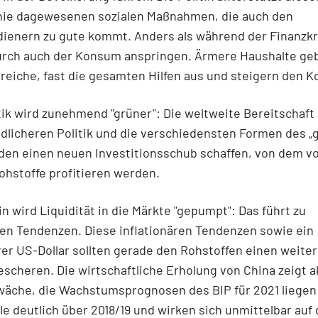
nie dagewesenen sozialen Maßnahmen, die auch den
dienern zu gute kommt. Anders als während der Finanzkr
durch auch der Konsum anspringen. Ärmere Haushalte ge
 reiche, fast die gesamten Hilfen aus und steigern den 
itik wird zunehmend "grüner": Die weltweite Bereitschaft
dlicheren Politik und die verschiedensten Formen des „
den einen neuen Investitionsschub schaffen, von dem vo
ohstoffe profitieren werden.
in wird Liquidität in die Märkte "gepumpt": Das führt zu
ren Tendenzen. Diese inflationären Tendenzen sowie ein
r US-Dollar sollten gerade den Rohstoffen einen weite
escheren. Die wirtschaftliche Erholung von China zeigt a
wäche, die Wachstumsprognosen des BIP für 2021 liegen
le deutlich über 2018/19 und wirken sich unmittelbar auf 