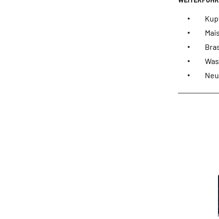
Kupf
Mais
Bra
Was
Neue