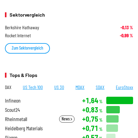
Sektorvergleich
Berkshire Hathaway
-0,13
%
Rocket Internet
-0,99
%
Zum Sektorvergleich
Tops & Flops
DAX
US Tech 100
US 30
MDAX
SDAX
EuroStoxx
+1,64
Infineon
%
+0,83
Scout24
%
+0,75
Rheinmetall
News
%
+0,71
Heidelberg Materials
%
+0,57
Qiagen