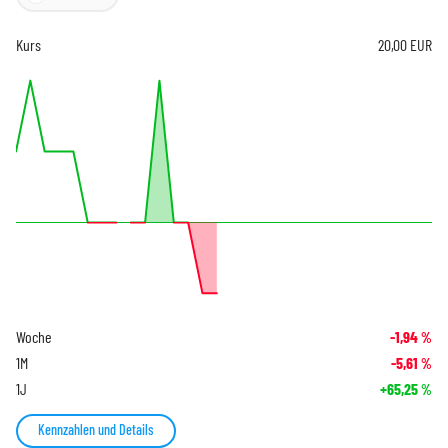
Kurs
20,00
EUR
Woche
-1,94
%
1M
-5,61
%
1J
+65,25
%
Kennzahlen und Details