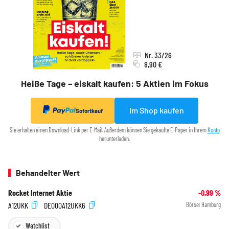
Nr. 33/26
8,90 €
Heiße Tage – eiskalt kaufen: 5 Aktien im Fokus
Im Shop kaufen
Sofortkauf
Sie erhalten einen Download-Link per E-Mail. Außerdem können Sie gekaufte E-Paper in Ihrem
Konto
herunterladen.
Behandelter Wert
Rocket Internet Aktie
-0,99
%
A12UKK
DE000A12UKK6
Börse:
Hamburg
Watchlist