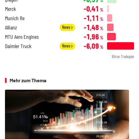
%
-0,41
Merck
%
-1,11
Munich Re
%
-1,48
Allianz
News
%
-1,96
MTU Aero Engines
%
-6,09
Daimler Truck
News
%
Börse: Tradegate
Mehr zum Thema