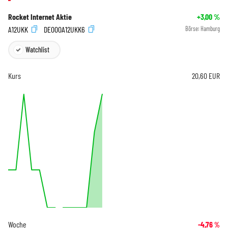
Rocket Internet Aktie
+3,00
%
A12UKK
DE000A12UKK6
Börse:
Hamburg
Watchlist
Kurs
20,60
EUR
Woche
-4,76
%