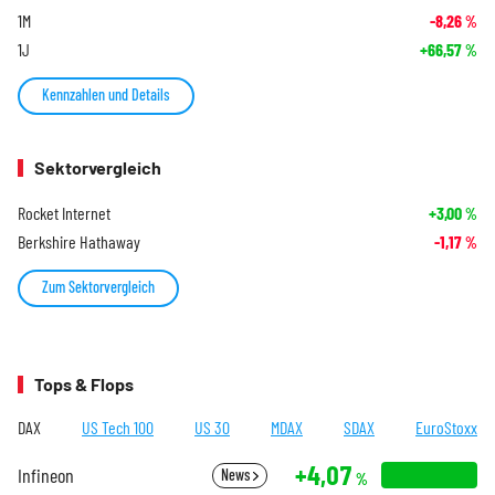
1M
-8,26
%
1J
+66,57
%
Kennzahlen und Details
Sektorvergleich
Rocket Internet
+3,00
%
Berkshire Hathaway
-1,17
%
Zum Sektorvergleich
Tops & Flops
DAX
US Tech 100
US 30
MDAX
SDAX
EuroStoxx
+4,07
Infineon
News
%