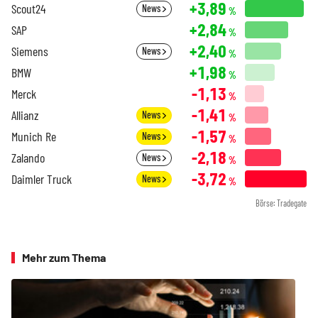
+3,89
Scout24
News
%
+2,84
SAP
%
+2,40
Siemens
News
%
+1,98
BMW
%
-1,13
Merck
%
-1,41
Allianz
News
%
-1,57
Munich Re
News
%
-2,18
Zalando
News
%
-3,72
Daimler Truck
News
%
Börse: Tradegate
Mehr zum Thema