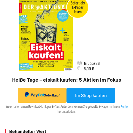
Nr. 33/26
8,90 €
Heiße Tage – eiskalt kaufen: 5 Aktien im Fokus
Im Shop kaufen
Sofortkauf
Sie erhalten einen Download-Link per E-Mail. Außerdem können Sie gekaufte E-Paper in Ihrem
Konto
herunterladen.
Behandelter Wert