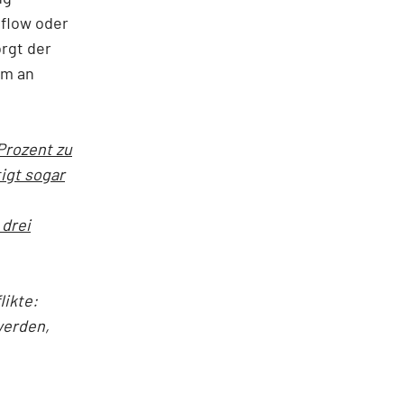
flow oder
rgt der
em an
Prozent zu
igt sogar
 drei
ikte:
werden,