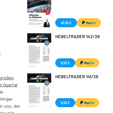
49,99 €
HEBELTRADER 142/26
G
9,90 €
HEBELTRADER 141/26
 großen
n Quartal
le
chtiger
9,90 €
r uns, der
die mit