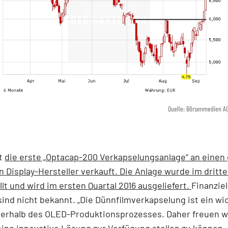
Quelle: Börsenmedien A
at
die erste „Optacap-200 Verkapselungsanlage“ an einen
n Display-Hersteller verkauft. Die Anlage wurde im dritte
llt und wird im ersten Quartal 2016 ausgeliefert.
Finanziel
ind nicht bekannt. „Die Dünnfilmverkapselung ist ein wi
nerhalb des OLED-Produktionsprozesses. Daher freuen wi
eine innovative Lösung zur Verfügung stellen zu können, 