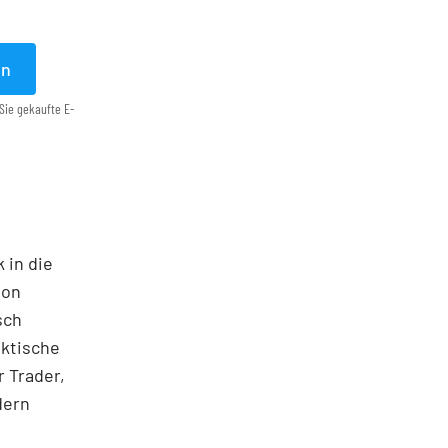
en
Sie gekaufte E-
 in die
ton
sch
aktische
 Trader,
dern