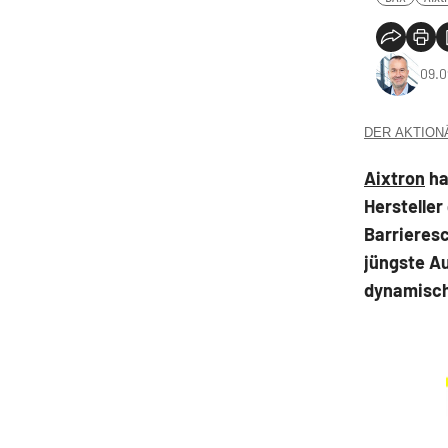
09.0
DER AKTIONÄR
Aixtron
ha
Hersteller
Barrieresc
jüngste A
dynamisc