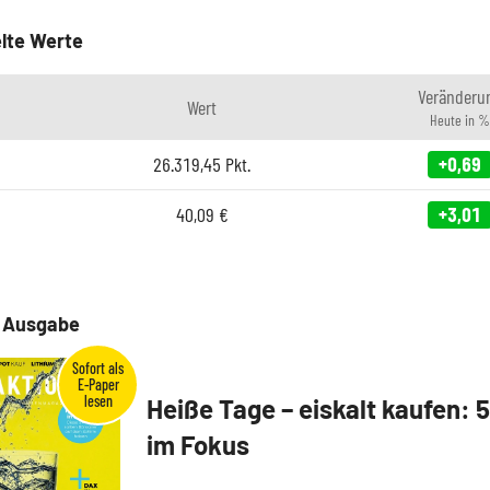
lte Werte
Veränderu
Wert
Heute in %
26.319,45
Pkt.
+0,69
40,09
€
+3,01
e Ausgabe
Heiße Tage – eiskalt kaufen: 
im Fokus