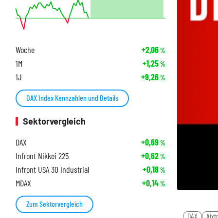
Woche
+2,06
%
1M
+1,25
%
1J
+9,26
%
DAX Index Kennzahlen und Details
Sektorvergleich
DAX
+0,69
%
Infront Nikkei 225
+0,62
%
Infront USA 30 Industrial
+0,18
%
MDAX
+0,14
%
Zum Sektorvergleich
DAX
Aixt