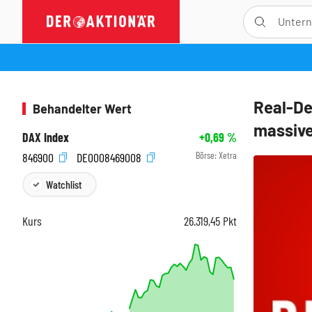
Real-De
Behandelter Wert
massive
DAX Index
+0,69
%
Börse:
Xetra
846900
DE0008469008
Watchlist
Kurs
26.319,45
Pkt