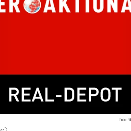
Foto: B
ron