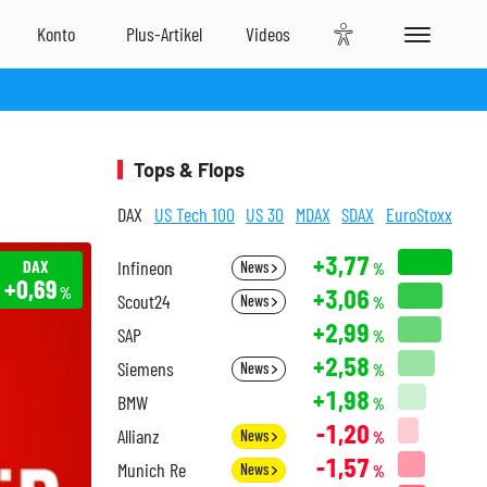
Tops & Flops
DAX
US Tech 100
US 30
MDAX
SDAX
EuroStoxx
+3,77
DAX
Infineon
News
%
+0,69
+3,06
%
Scout24
News
%
+2,99
SAP
%
+2,58
Siemens
News
%
+1,98
BMW
%
-1,20
Allianz
News
%
-1,57
Munich Re
News
%