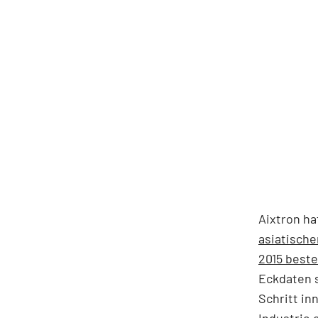
Aixtron h
asiatische
2015 beste
Eckdaten s
Schritt in
Industrie 