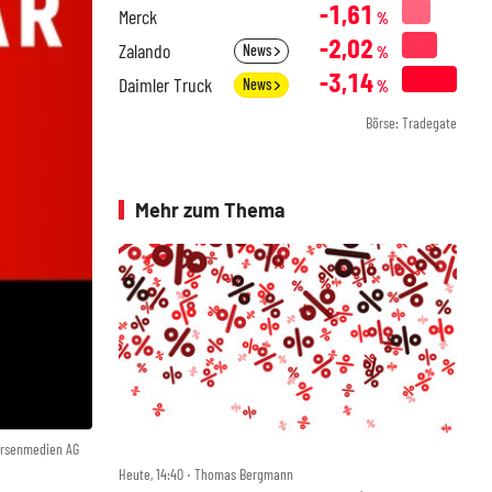
-1,61
Merck
%
-2,02
Zalando
News
%
-3,14
Daimler Truck
News
%
Börse: Tradegate
Mehr zum Thema
örsenmedien AG
Heute, 14:40 ‧ Thomas Bergmann