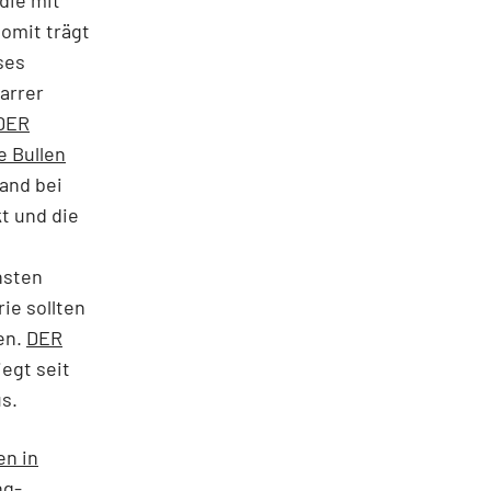
omit trägt
ses
tarrer
DER
e Bullen
and bei
t und die
hsten
ie sollten
en.
DER
iegt seit
s.
en in
ng-