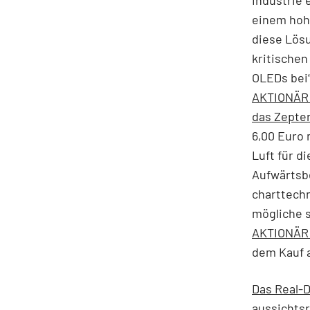
einem hohe
diese Lös
kritischen
OLEDs bei“
AKTIONÄR h
das Zepte
6,00 Euro
Luft für d
Aufwärtsb
charttechn
mögliche 
AKTIONÄR 
dem Kauf a
Das Real-D
aussichts