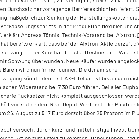
n Durchsatz hervorragende Barriereschichten liefert. S
ung maßgeblich zur Senkung der Herstellungskosten die
 Verkapselungsschritts in der Produktion flexibler und s
, erklärt Andreas Tönnis, Technik-Vorstand bei Aixtron.
at bereits erklärt, dass bei der Aixtron-Aktie derzeit di
r schwingen.
Der Kurs hat den charttechnischen Widerst
 mit Schwung überwunden. Neue Käufer wurden angelock
ie Bären wird nun immer dünner. Die dynamische
ewegung könnte den TecDAX-Titel direkt bis an den näc
ischen Widerstand bei 7,30 Euro führen. Bei aller Euphor
scharfe Rücksetzer nicht komplett ausgeschlossen werd
hält vorerst an dem Real-Depot-Wert fest.
Die Position l
m 26. August zu 5,17 Euro derzeit über 25 Prozent im Plu
epot versucht durch kurz- und mittelfristige Investition
reiche Aktien zum Erfolg zu kommen.
Dabei stehen Tradi