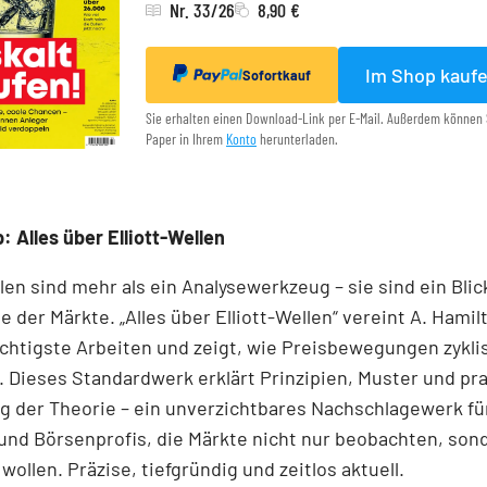
Nr. 33/26
8,90 €
Im Shop kauf
Sofortkauf
Sie erhalten einen Download-Link per E-Mail. Außerdem können 
Paper in Ihrem
Konto
herunterladen.
: Alles über Elliott-Wellen
llen sind mehr als ein Analysewerkzeug – sie sind ein Blick
e der Märkte. „Alles über Elliott-Wellen“ vereint A. Hamil
chtigste Arbeiten und zeigt, wie Preisbewegungen zykli
 Dieses Standardwerk erklärt Prinzipien, Muster und pr
 der Theorie – ein unverzichtbares Nachschlagewerk für
und Börsenprofis, die Märkte nicht nur beobachten, son
wollen. Präzise, tiefgründig und zeitlos aktuell.